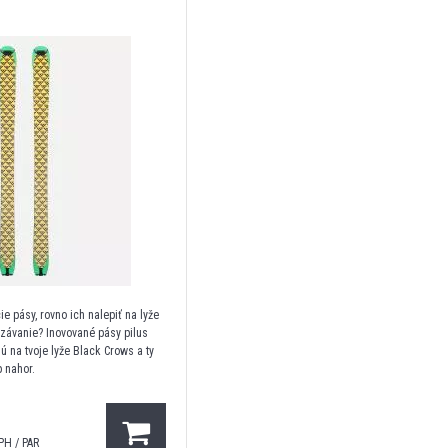
e pásy, rovno ich nalepiť na lyže
ezávanie? Inovované pásy pilus
ú na tvoje lyže Black Crows a ty
 nahor.
PH / PAR