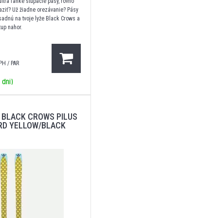
ultra ľahké stúpacie pásy, rovno
yraziť? Už žiadne orezávanie? Pásy
 sadnú na tvoje lyže Black Crows a
tup nahor.
PH / PAR
 dní)
 BLACK CROWS PILUS
RD YELLOW/BLACK