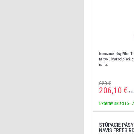
Inovované pásy Pilus Tr
na tvoju lyžu od black 
nahor.
229 €
206,10
€
s D
Externý sklad (5–7
STÚPACIE PÁSY
NAVIS FREEBIR