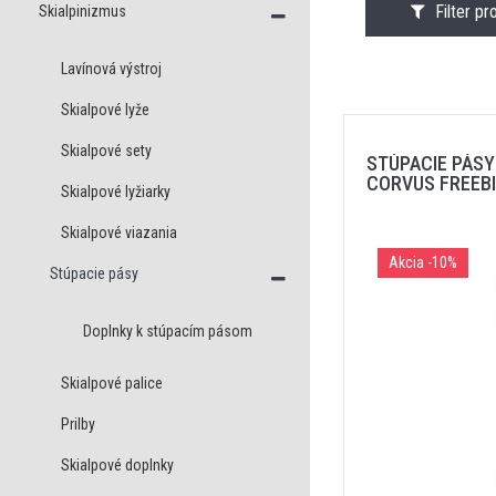
Filter p
Skialpinizmus
Lavínová výstroj
Skialpové lyže
Skialpové sety
STÚPACIE PÁSY
CORVUS FREEB
Skialpové lyžiarky
Skialpové viazania
Akcia
-10%
Stúpacie pásy
Doplnky k stúpacím pásom
Skialpové palice
Prilby
Skialpové doplnky