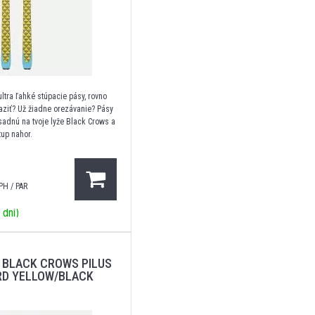
ultra ľahké stúpacie pásy, rovno
yraziť? Už žiadne orezávanie? Pásy
 sadnú na tvoje lyže Black Crows a
tup nahor.
PH / PAR
 dní)
 BLACK CROWS PILUS
RD YELLOW/BLACK