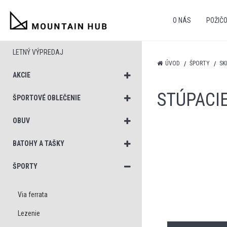
O NÁS
POŽIČ
LETNÝ VÝPREDAJ
ÚVOD
ŠPORTY
SK
AKCIE
STÚPACI
ŠPORTOVÉ OBLEČENIE
OBUV
BATOHY A TAŠKY
ŠPORTY
Via ferrata
Lezenie