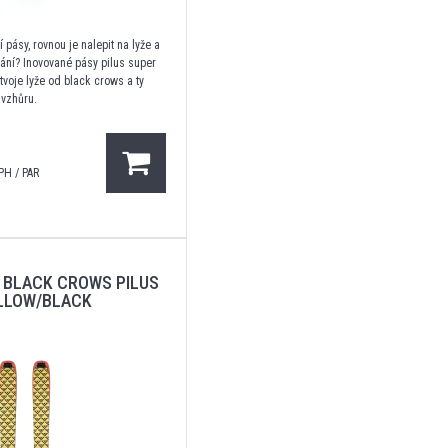
 pásy, rovnou je nalepit na lyže a
vání? Inovované pásy pilus super
tvoje lyže od black crows a ty
 vzhůru.
PH / PAR
 BLACK CROWS PILUS
ELLOW/BLACK