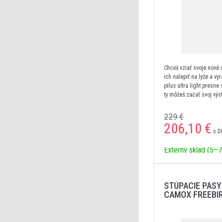
Chceš vziať svoje nové 
ich nalepiť na lyže a v
pilus ultra light presne
ty môžeš začať svoj výs
229 €
206,10
€
s D
Externý sklad (5–7
STÚPACIE PÁSY
CAMOX FREEBI