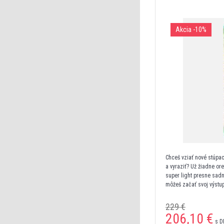
Akcia
-10%
Chceš vziať nové stúpaci
a vyraziť? Už žiadne or
super light presne sadn
môžeš začať svoj výstup
229 €
206,10
€
s D