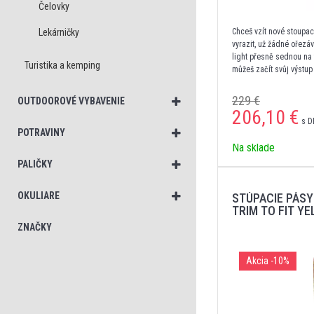
Čelovky
Lekárničky
Chceš vzít nové stoupací
vyrazit, už žádné ořezá
light přesně sednou na 
Turistika a kemping
můžeš začít svůj výstup
229 €
OUTDOOROVÉ VYBAVENIE
206,10
€
s D
POTRAVINY
Na sklade
PALIČKY
OKULIARE
STÚPACIE PÁSY
TRIM TO FIT Y
ZNAČKY
Akcia
-10%