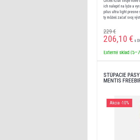
Chceš vziať svoje nové 
ich nalepiť na lyže a v
pilus ultra light presne
ty môžeš začať svoj výs
229 €
206,10
€
s D
Externý sklad (5–7
STÚPACIE PÁSY
MENTIS FREEBI
Akcia
-10%