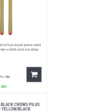
im to Fit po orezaní presne sadnú
crows a môžeš začať svoj výstup
PH / PAR
 dní)
 BLACK CROWS PILUS
D YELLOW/BLACK