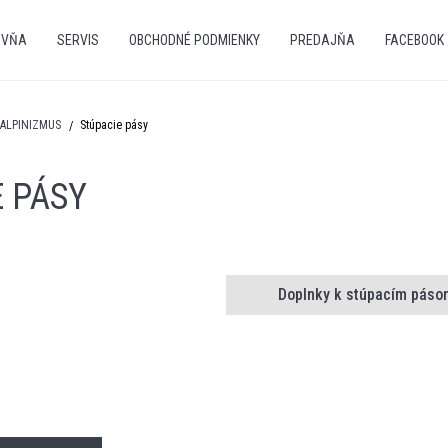
OVŇA
SERVIS
OBCHODNÉ PODMIENKY
PREDAJŇA
FACEBOOK
IALPINIZMUS
Stúpacie pásy
E PÁSY
Doplnky k stúpacím páso