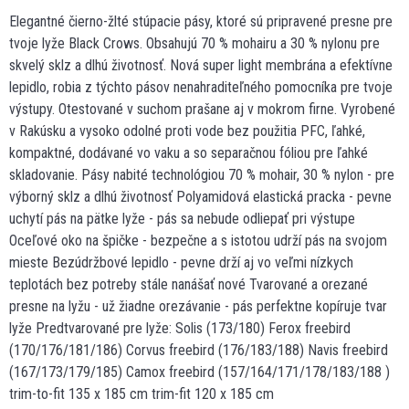
Elegantné čierno-žlté stúpacie pásy, ktoré sú pripravené presne pre
tvoje lyže Black Crows. Obsahujú 70 % mohairu a 30 % nylonu pre
skvelý sklz a dlhú životnosť. Nová super light membrána a efektívne
lepidlo, robia z týchto pásov nenahraditeľného pomocníka pre tvoje
výstupy. Otestované v suchom prašane aj v mokrom firne. Vyrobené
v Rakúsku a vysoko odolné proti vode bez použitia PFC, ľahké,
kompaktné, dodávané vo vaku a so separačnou fóliou pre ľahké
skladovanie. Pásy nabité technológiou 70 % mohair, 30 % nylon - pre
výborný sklz a dlhú životnosť Polyamidová elastická pracka - pevne
uchytí pás na pätke lyže - pás sa nebude odliepať pri výstupe
Oceľové oko na špičke - bezpečne a s istotou udrží pás na svojom
mieste Bezúdržbové lepidlo - pevne drží aj vo veľmi nízkych
teplotách bez potreby stále nanášať nové Tvarované a orezané
presne na lyžu - už žiadne orezávanie - pás perfektne kopíruje tvar
lyže Predtvarované pre lyže: Solis (173/180) Ferox freebird
(170/176/181/186) Corvus freebird (176/183/188) Navis freebird
(167/173/179/185) Camox freebird (157/164/171/178/183/188 )
trim-to-fit 135 x 185 cm trim-fit 120 x 185 cm