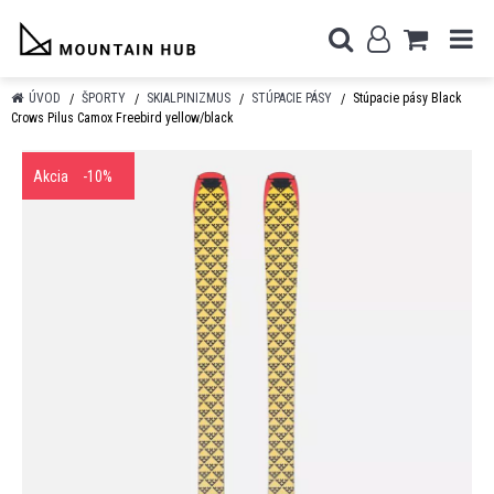
ÚVOD
ŠPORTY
SKIALPINIZMUS
STÚPACIE PÁSY
Stúpacie pásy Black
Crows Pilus Camox Freebird yellow/black
Akcia
-10%