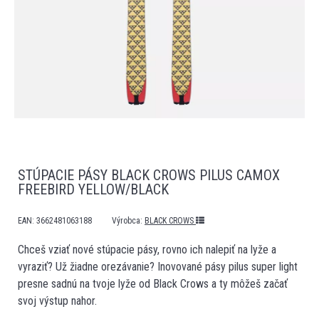
STÚPACIE PÁSY BLACK CROWS PILUS CAMOX
FREEBIRD YELLOW/BLACK
EAN:
3662481063188
Výrobca:
BLACK CROWS
Chceš vziať nové stúpacie pásy, rovno ich nalepiť na lyže a
vyraziť? Už žiadne orezávanie? Inovované pásy pilus super light
presne sadnú na tvoje lyže od Black Crows a ty môžeš začať
svoj výstup nahor.