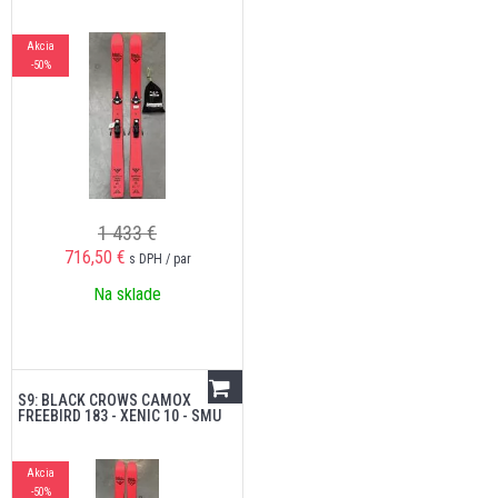
Akcia
-50%
1 433 €
716,50
€
s DPH / par
Na sklade
S9: BLACK CROWS CAMOX
FREEBIRD 183 - XENIC 10 - SMU
Akcia
-50%