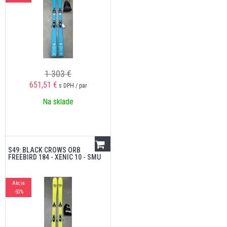
1 303 €
651,51
€
s DPH / par
Na sklade
S49: BLACK CROWS ORB
FREEBIRD 184 - XENIC 10 - SMU
Akcia
-50%