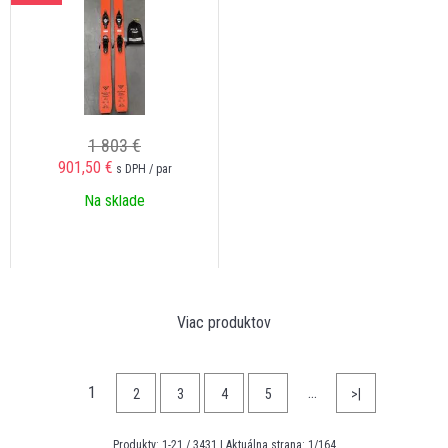
1 803 €
901,50
€
s DPH / par
Na sklade
Viac produktov
1
…
2
3
4
5
>|
Produkty:
1
-
21
/
3431
| Aktuálna strana:
1
/
164