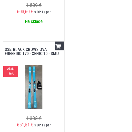
1 509 €
603,60
€
s DPH / par
Na sklade
S35: BLACK CROWS OVA
FREEBIRD 170 - XENIC 10 - SMU
Akcia
-50%
1 303 €
651,51
€
s DPH / par