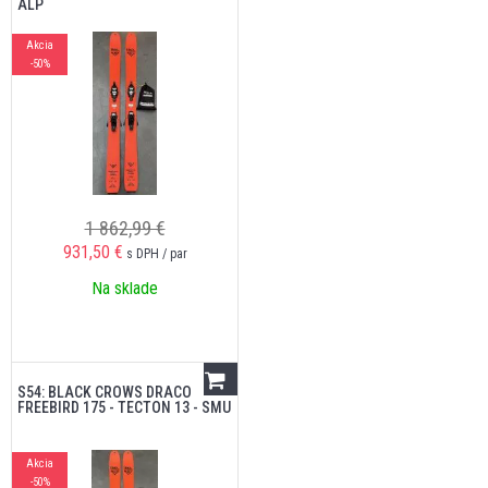
ALP
Akcia
-50%
1 862,99 €
931,50
€
s DPH / par
Na sklade
S54: BLACK CROWS DRACO
FREEBIRD 175 - TECTON 13 - SMU
Akcia
-50%