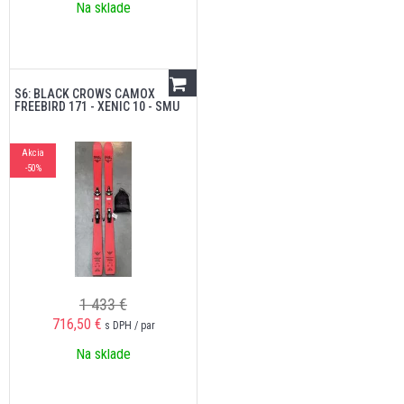
Na sklade
S6: BLACK CROWS CAMOX
FREEBIRD 171 - XENIC 10 - SMU
Akcia
-50%
1 433 €
716,50
€
s DPH / par
Na sklade