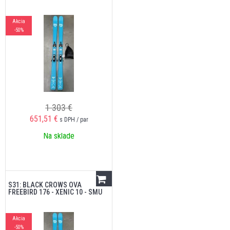
Akcia
-50%
1 303 €
651,51
€
s DPH / par
Na sklade
S31: BLACK CROWS OVA
FREEBIRD 176 - XENIC 10 - SMU
Akcia
-50%