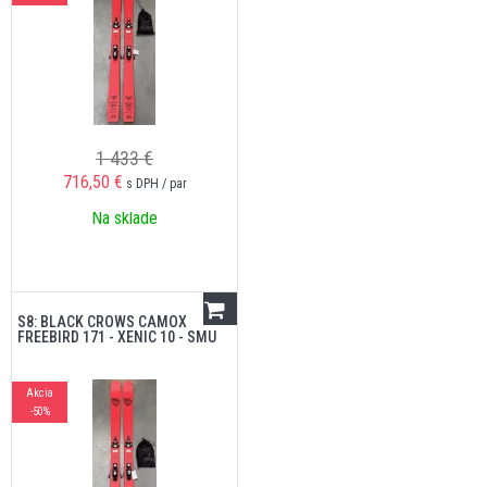
1 433 €
716,50
€
s DPH / par
Na sklade
S8: BLACK CROWS CAMOX
FREEBIRD 171 - XENIC 10 - SMU
Akcia
-50%