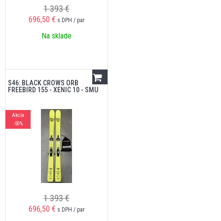
1 393 €
696,50
€
s DPH / par
Na sklade
S46: BLACK CROWS ORB
FREEBIRD 155 - XENIC 10 - SMU
Akcia
-50%
1 393 €
696,50
€
s DPH / par