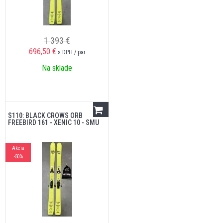
1 393 €
696,50
€
s DPH / par
Na sklade
S110: BLACK CROWS ORB
FREEBIRD 161 - XENIC 10 - SMU
Akcia
-50%