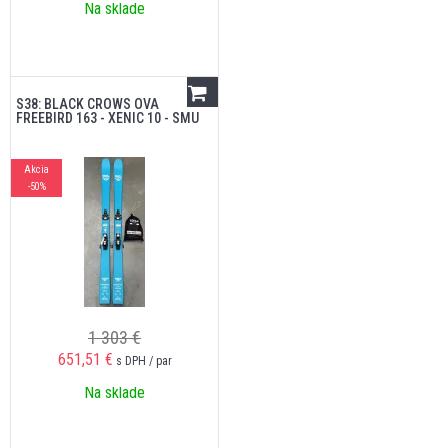
Na sklade
S38: BLACK CROWS OVA
FREEBIRD 163 - XENIC 10 - SMU
Akcia
-50%
1 303 €
651,51
€
s DPH / par
Na sklade