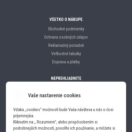
VŠETKO O NÁKUPE
Obchodné podmienky
Ochrana osobných údajov
Reklamačný poriadok
Veľkostné tabulky
Doprava a platby
NEPREHLIADNITE
Vaše nastavenie cookies
Značky
Vďaka ,,cookies" možnosťi bude Vaša návšteva u nás o čosi
príjemnejšia.
SLEDUJTE NÁS
Kliknutím na ,, Rozumiem", alebo prispôsobením si
podrobnejších možností, povolíte ich používanie, a môžete si
INSTAGRAM