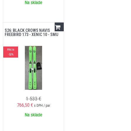
Na sklade
S26: BLACK CROWS NAVIS
FREEBIRD 173 - XENIC 10 - SMU
Akcia
-50%
1 533 €
766,50
€
s DPH / par
Na sklade