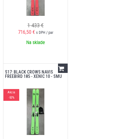
1 433 €
716,50
€
s DPH / par
Na sklade
S17: BLACK CROWS NAVIS
FREEBIRD 185 - XENIC 10 - SMU
Akcia
-50%