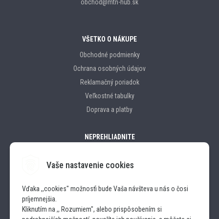
obchod@mtn-hub.sk
VŠETKO O NÁKUPE
Obchodné podmienky
Ochrana osobných údajov
Reklamačný poriadok
Veľkostné tabulky
Doprava a platby
NEPREHLIADNITE
Vaše nastavenie cookies
Značky
Vďaka ,,cookies" možnosťi bude Vaša návšteva u nás o čosi
príjemnejšia.
SLEDUJTE NÁS
Kliknutím na ,, Rozumiem", alebo prispôsobením si