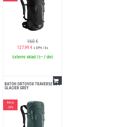
160 €
127,99
€
s DPH / ks
Externý sklad (5–7 dní)
BATOH ORTOVOX TRAVERSE 28 S
GLACIER GREY
Akcia
-20%