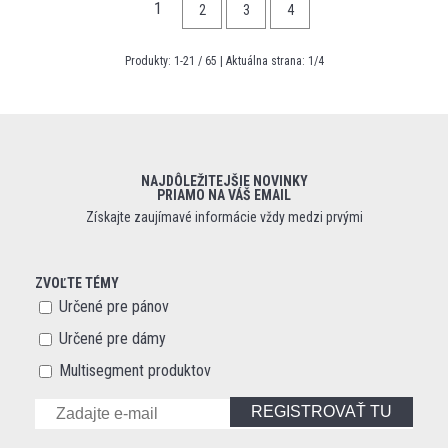
1
2
3
4
Produkty:
1
-
21
/
65
| Aktuálna strana:
1
/
4
NAJDÔLEŽITEJŠIE NOVINKY
PRIAMO NA VÁŠ EMAIL
Získajte zaujímavé informácie vždy medzi prvými
ZVOĽTE TÉMY
Určené pre pánov
Určené pre dámy
Multisegment produktov
REGISTROVAŤ TU