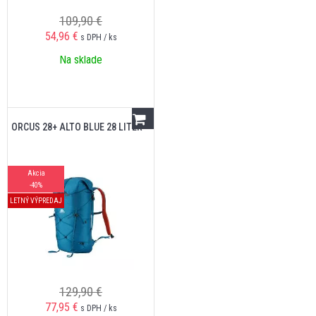
109,90 €
54,96
€
s DPH / ks
Na sklade
ORCUS 28+ ALTO BLUE 28 LITER
Akcia
-40%
LETNÝ VÝPREDAJ
129,90 €
77,95
€
s DPH / ks