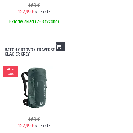
160 €
127,99
€
s DPH / ks
Externý sklad (2–3 týždne)
BATOH ORTOVOX TRAVERSE 30
GLACIER GREY
Akcia
-20%
160 €
127,99
€
s DPH / ks