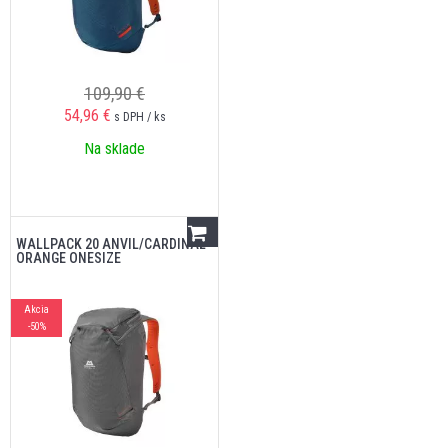
109,90 €
54,96
€
s DPH / ks
Na sklade
WALLPACK 20 ANVIL/CARDINAL
ORANGE ONESIZE
Akcia
-50%