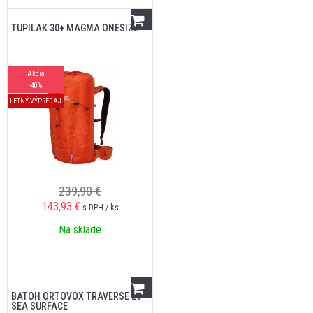
TUPILAK 30+ MAGMA ONESIZE
Akcia
-40%
LETNÝ VÝPREDAJ
239,90 €
143,93
€
s DPH / ks
Na sklade
BATOH ORTOVOX TRAVERSE 20
SEA SURFACE