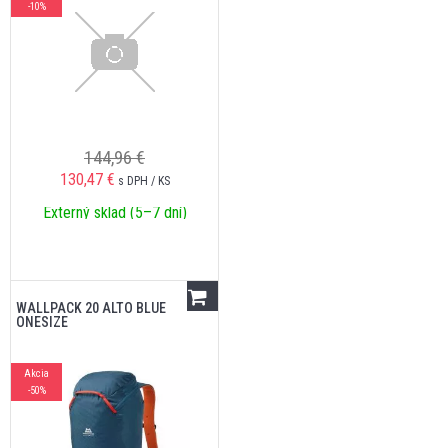
-10%
144,96 €
130,47
€
s DPH / KS
Externý sklad (5–7 dní)
WALLPACK 20 ALTO BLUE
ONESIZE
Akcia
-50%