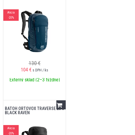
Akcia
-20%
130 €
104
€
s DPH / ks
Externý sklad (2–3 týždne)
BATOH ORTOVOX TRAVERSE 28 S
BLACK RAVEN
Akcia
-20%