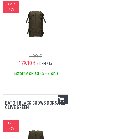
Akcia
-10%
199 €
179,10
€
s DPH / ks
Externý sklad (5–7 dní)
BATOH BLACK CROWS DORSA 22
OLIVE GREEN
Akcia
-10%