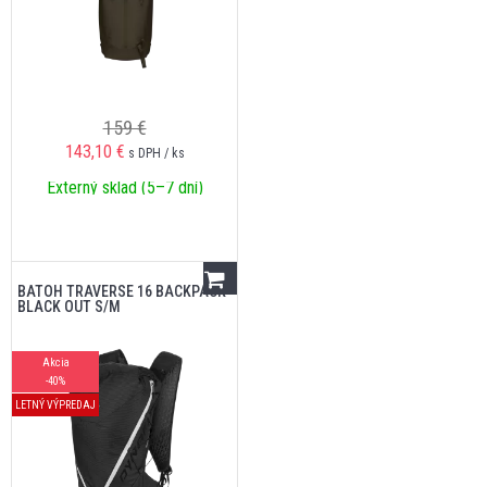
159 €
143,10
€
s DPH / ks
Externý sklad (5–7 dní)
BATOH TRAVERSE 16 BACKPACK
BLACK OUT S/M
Akcia
-40%
LETNÝ VÝPREDAJ