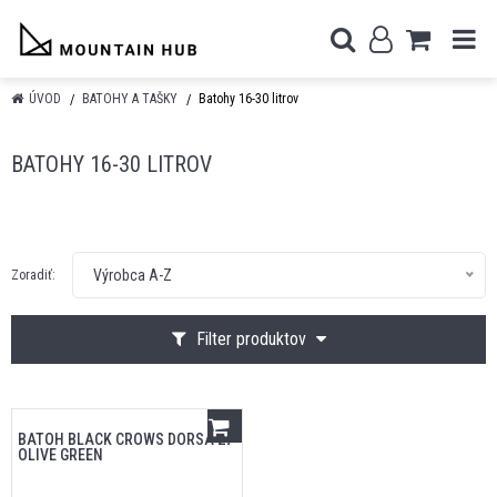
ÚVOD
BATOHY A TAŠKY
Batohy 16-30 litrov
BATOHY 16-30 LITROV
Výrobca A-Z
Zoradiť:
Filter produktov
BATOH BLACK CROWS DORSA 27
OLIVE GREEN