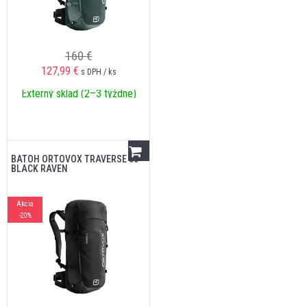
160 €
127,99
€
s DPH / ks
Externý sklad (2–3 týždne)
BATOH ORTOVOX TRAVERSE 30
BLACK RAVEN
Akcia
-20%