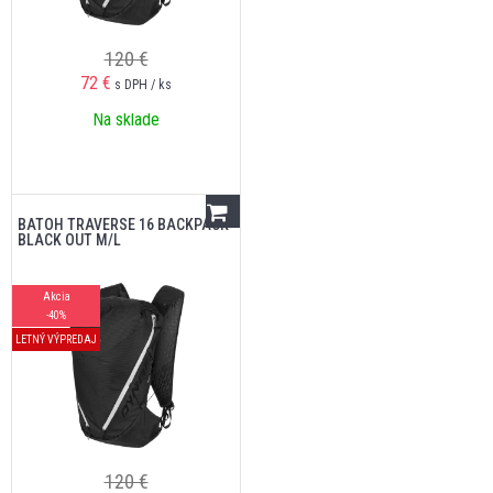
120 €
72
€
s DPH / ks
Na sklade
BATOH TRAVERSE 16 BACKPACK
BLACK OUT M/L
Akcia
-40%
LETNÝ VÝPREDAJ
120 €