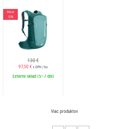
Akcia
-25%
130 €
97,50
€
s DPH / ks
Externý sklad (5–7 dní)
Viac produktov