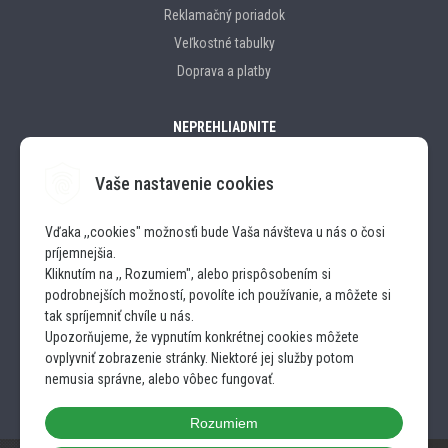
Reklamačný poriadok
Veľkostné tabulky
Doprava a platby
NEPREHLIADNITE
Vaše nastavenie cookies
Značky
Vďaka ,,cookies" možnosťi bude Vaša návšteva u nás o čosi
príjemnejšia.
SLEDUJTE NÁS
Kliknutím na ,, Rozumiem", alebo prispôsobením si
podrobnejších možností, povolíte ich používanie, a môžete si
INSTAGRAM
tak spríjemniť chvíle u nás.
Upozorňujeme, že vypnutím konkrétnej cookies môžete
ovplyvniť zobrazenie stránky. Niektoré jej služby potom
FACEBOOK
nemusia správne, alebo vôbec fungovať.
Rozumiem