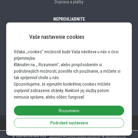
Doprava a platby
NEPREHLIADNITE
Vaše nastavenie cookies
Značky
Vďaka ,,cookies" možnosťi bude Vaša návšteva u nás o čosi
príjemnejšia.
SLEDUJTE NÁS
Kliknutím na ,, Rozumiem", alebo prispôsobením si
podrobnejších možností, povolíte ich používanie, a môžete si
INSTAGRAM
tak spríjemniť chvíle u nás.
Upozorňujeme, že vypnutím konkrétnej cookies môžete
ovplyvniť zobrazenie stránky. Niektoré jej služby potom
FACEBOOK
nemusia správne, alebo vôbec fungovať.
Rozumiem
Podrobné nastavenie
© 2026 MOUNTAIN HUB •
NextShop
&
e-shop Pohoda Connector
by
NextCom s.r.o.