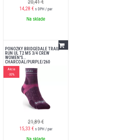
20,41 €
14,28
€
s DPH / par
Na sklade
PONOŽKY BRIDGEDALE TRAIL
RUN UL T2 MS 3/4 CREW
WOMEN'S
CHARCOAL/PURPLE/260
Akcia
-30%
21,89 €
15,33
€
s DPH / par
Na sklade