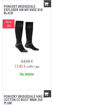
PONOŽKY BRIDGEDALE
EXPLORER HW MP KNEE 818
BLACK
Akcia
-50%
34,90 €
17,45
€
s DPH / par
Na sklade
PONOŽKY BRIDGEDALE HIKE LW
COTTON CC BOOT WMN 350
PLUM