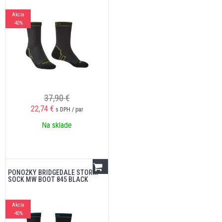
Akcia
-40%
37,90 €
22,74
€
s DPH / par
Na sklade
PONOŽKY BRIDGEDALE STORM
SOCK MW BOOT 845 BLACK
Akcia
-40%