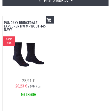
Filter produktov
PONOŽKY BRIDGEDALE
EXPLORER HW MP BOOT 445
NAVY
Akcia
-30%
28,91 €
20,23
€
s DPH / par
Na sklade