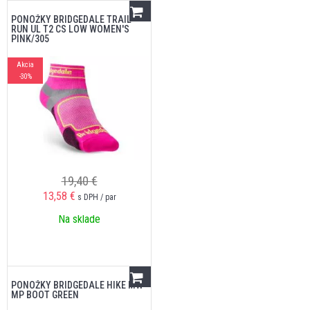
PONOŽKY BRIDGEDALE TRAIL
RUN UL T2 CS LOW WOMEN'S
PINK/305
Akcia
-30%
19,40 €
13,58
€
s DPH / par
Na sklade
PONOŽKY BRIDGEDALE HIKE MW
MP BOOT GREEN