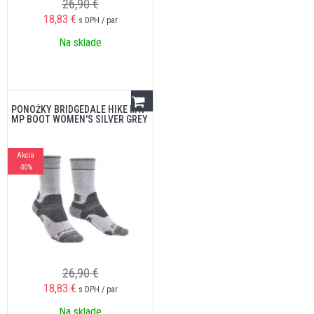
26,90 €
18,83
€
s DPH / par
Na sklade
PONOŽKY BRIDGEDALE HIKE MW
MP BOOT WOMEN'S SILVER GREY
Akcia
-30%
26,90 €
18,83
€
s DPH / par
Na sklade