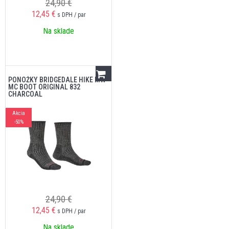
24,90 €
12,45
€
s DPH / par
Na sklade
PONOŽKY BRIDGEDALE HIKE MW
MC BOOT ORIGINAL 832
CHARCOAL
Akcia
-50%
24,90 €
12,45
€
s DPH / par
Na sklade