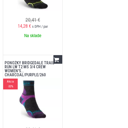
20,41 €
14,28
€
s DPH / par
Na sklade
PONOŽKY BRIDGEDALE TRAIL
RUN LW T2 MS 3/4 CREW
WOMEN'S
CHARCOAL/PURPLE/260
Akcia
-30%