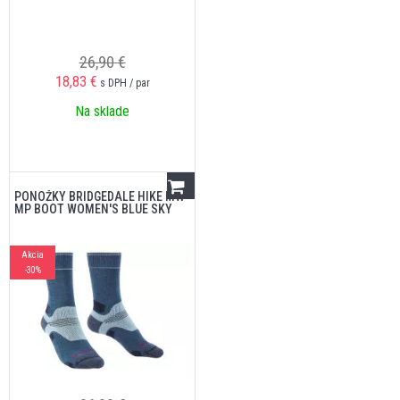
26,90 €
18,83
€
s DPH / par
Na sklade
PONOŽKY BRIDGEDALE HIKE MW
MP BOOT WOMEN'S BLUE SKY
Akcia
-30%