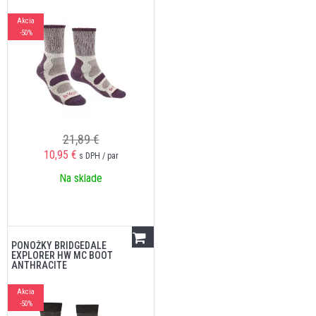
Akcia
-50%
21,89 €
10,95
€
s DPH / par
Na sklade
PONOŽKY BRIDGEDALE
EXPLORER HW MC BOOT
ANTHRACITE
Akcia
-50%