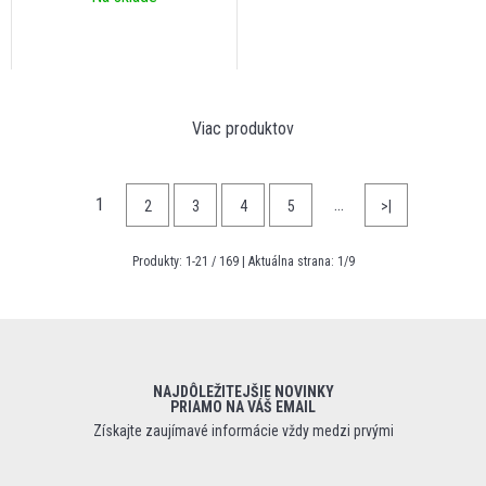
Viac produktov
1
…
2
3
4
5
>|
Produkty:
1
-
21
/
169
| Aktuálna strana:
1
/
9
NAJDÔLEŽITEJŠIE NOVINKY
PRIAMO NA VÁŠ EMAIL
Získajte zaujímavé informácie vždy medzi prvými