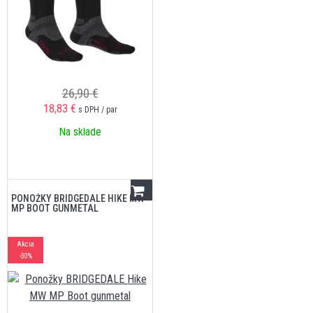
26,90 €
18,83
€
s DPH / par
Na sklade
PONOŽKY BRIDGEDALE HIKE MW
MP BOOT GUNMETAL
Akcia
-30%