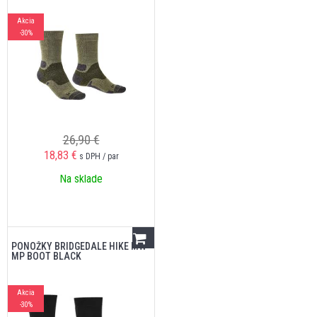
Akcia
-30%
26,90 €
18,83
€
s DPH / par
Na sklade
PONOŽKY BRIDGEDALE HIKE MW
MP BOOT BLACK
Akcia
-30%