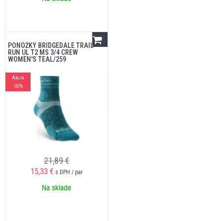
PONOŽKY BRIDGEDALE TRAIL
RUN UL T2 MS 3/4 CREW
WOMEN'S TEAL/259
Akcia
-30%
21,89 €
15,33
€
s DPH / par
Na sklade