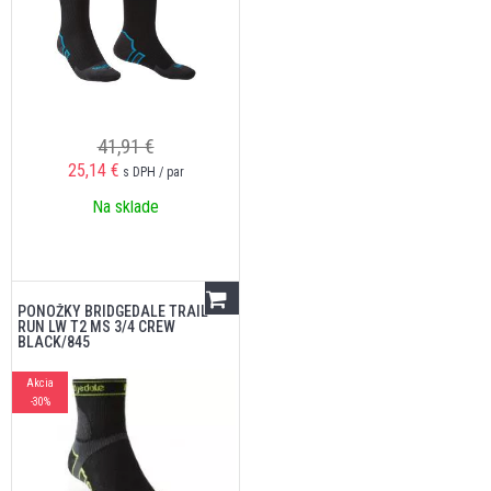
41,91 €
25,14
€
s DPH / par
Na sklade
PONOŽKY BRIDGEDALE TRAIL
RUN LW T2 MS 3/4 CREW
BLACK/845
Akcia
-30%