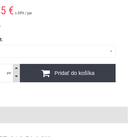
45
€
s DPH / par
e
t:
Pridať do košíka
par