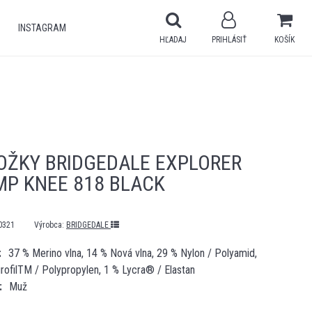
INSTAGRAM
HĽADAJ
PRIHLÁSIŤ
KOŠÍK
OŽKY BRIDGEDALE EXPLORER
MP KNEE 818 BLACK
0321
Výrobca:
BRIDGEDALE
37 % Merino vlna, 14 % Nová vlna, 29 % Nylon / Polyamid,
ofilTM / Polypropylen, 1 % Lycra® / Elastan
Muž