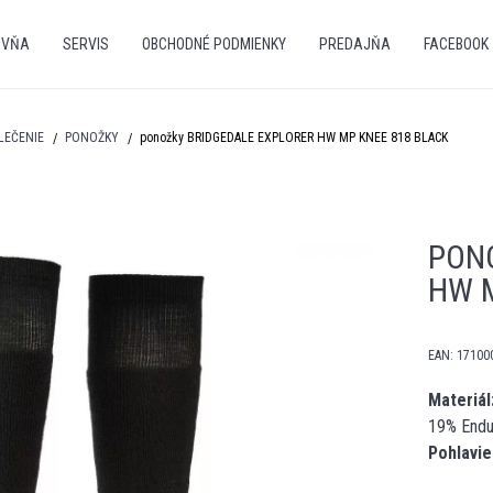
OVŇA
SERVIS
OBCHODNÉ PODMIENKY
PREDAJŇA
FACEBOOK
LEČENIE
PONOŽKY
ponožky BRIDGEDALE EXPLORER HW MP KNEE 818 BLACK
PON
HW 
EAN:
17100
Materiál
19% Endur
Pohlavie