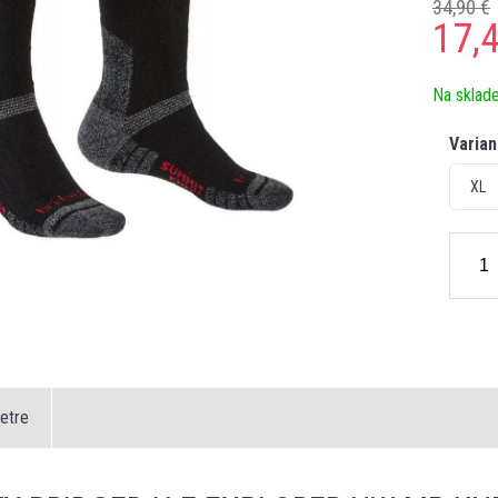
34,90 €
17,
Na sklad
Varian
XL
etre