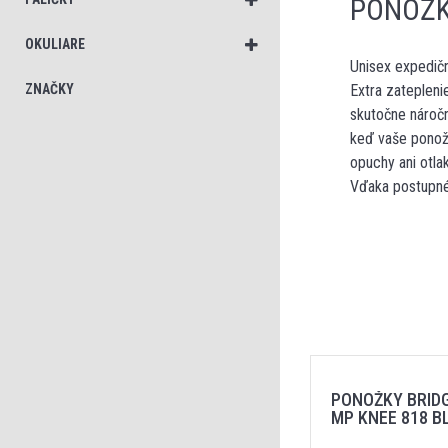
PONOŽK
OKULIARE
Unisex expedič
ZNAČKY
Extra zatepleni
skutočne náročn
keď vaše ponožk
opuchy ani otla
Vďaka postupném
PONOŽKY BRID
MP KNEE 818 B