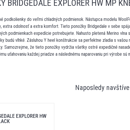
Y BRIDGEDALE EXPLORER HW MP KN
né podkolienky do veľmi chladných podmienok. Nástupca modelu WoolFu
e, extra odolnosť a extra komfort. Tieto ponožky Bridgedale v sebe spája
ých podmienkach expedície potrebujete. Nahusto pletená Merino vlna sa
y budú vlhké. Zásluhou Y heel konštrukcie sa perfektne zladia s vašou 
ky. Samozrejme, že tieto ponožky vydržia všetky ostré expedičné nasaden
u uťahovaniu každej priadze a následnému naparovaniu pri výrobe sú na
Naposledy navštíve
GEDALE EXPLORER HW
LACK