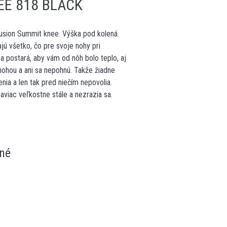
EE 818 BLACK
sion Summit knee. Výška pod kolená.
jú všetko, čo pre svoje nohy pri
 postará, aby vám od nôh bolo teplo, aj
nohou a ani sa nepohnú. Takže žiadne
ia a len tak pred niečím nepovolia.
viac veľkostne stále a nezrazia sa.
né