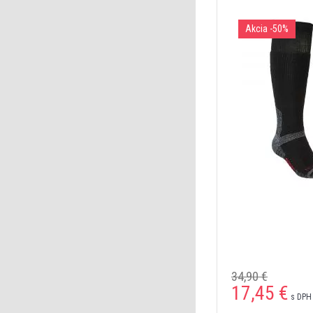
Akcia
-50%
34,90 €
17,45 €
s DPH 