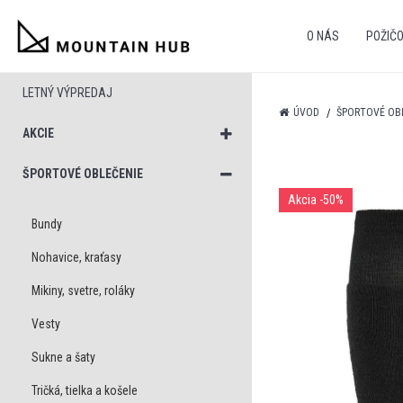
O NÁS
POŽIČ
LETNÝ VÝPREDAJ
ÚVOD
ŠPORTOVÉ OB
AKCIE
ŠPORTOVÉ OBLEČENIE
Akcia
-50%
Bundy
Nohavice, kraťasy
Mikiny, svetre, roláky
Vesty
Sukne a šaty
Tričká, tielka a košele