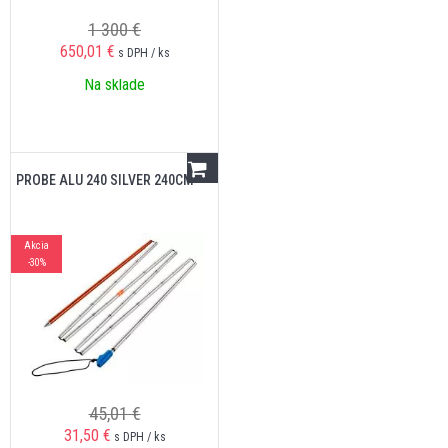
1 300 €
650,01
€
s DPH / ks
Na sklade
PROBE ALU 240 SILVER 240CM
Akcia
-30%
45,01 €
31,50
€
s DPH / ks