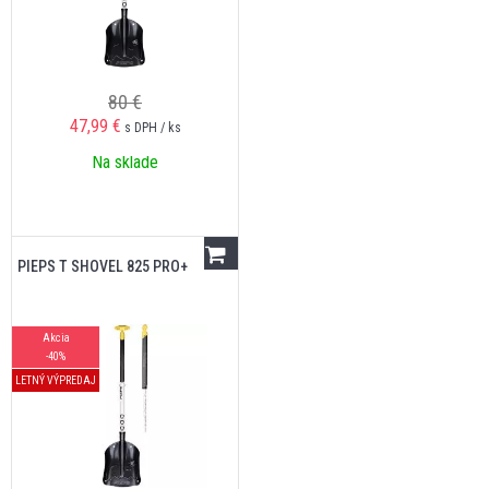
80 €
47,99
€
s DPH / ks
Na sklade
PIEPS T SHOVEL 825 PRO+
Akcia
-40%
LETNÝ VÝPREDAJ