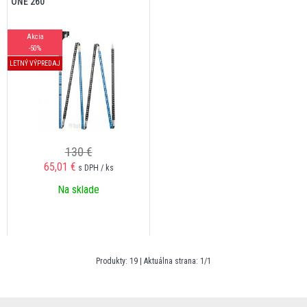
ONE 260
Akcia
-50%
LETNÝ VÝPREDAJ
130 €
65,01
€
s DPH / ks
Na sklade
Produkty:
19
| Aktuálna strana:
1
/
1