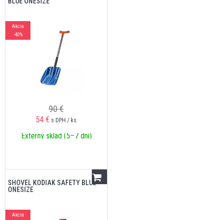
BLUE ONESIZE
Akcia
-40%
90 €
54
€
s DPH / ks
Externý sklad (5–7 dní)
SHOVEL KODIAK SAFETY BLUE
ONESIZE
Akcia