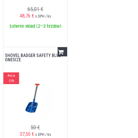
65,01 €
48,76
€
s DPH / ks
Externý sklad (2–3 týždne)
SHOVEL BADGER SAFETY BLUE
ONESIZE
Akcia
-25%
50 €
37,50
€
s DPH / ks