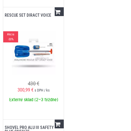
RESCUE SET DIRACT VOICE
Akcia
-30%
430 €
300,99
€
s DPH / ks
Externý sklad (2–3 týždne)
SHOVEL PRO ALU III SAFETY