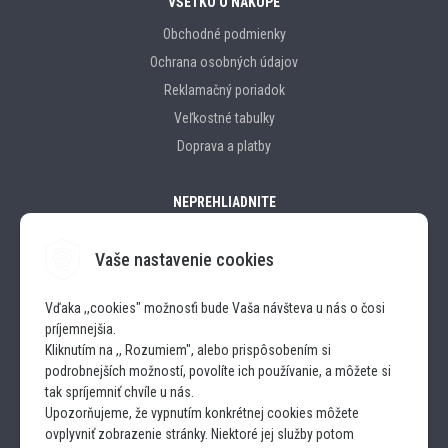
VŠETKO O NÁKUPE
Obchodné podmienky
Ochrana osobných údajov
Reklamačný poriadok
Veľkostné tabulky
Doprava a platby
NEPREHLIADNITE
Vaše nastavenie cookies
Značky
Vďaka ,,cookies" možnosťi bude Vaša návšteva u nás o čosi
príjemnejšia.
SLEDUJTE NÁS
Kliknutím na ,, Rozumiem", alebo prispôsobením si
podrobnejších možností, povolíte ich používanie, a môžete si
INSTAGRAM
tak spríjemniť chvíle u nás.
Upozorňujeme, že vypnutím konkrétnej cookies môžete
ovplyvniť zobrazenie stránky. Niektoré jej služby potom
FACEBOOK