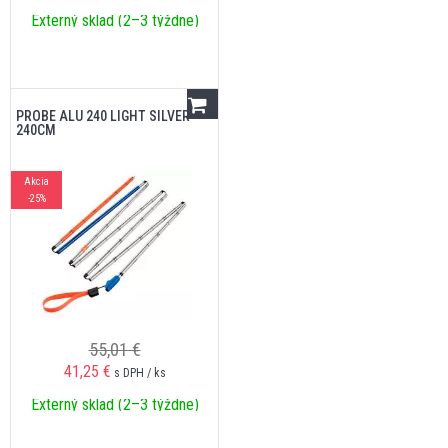
Externý sklad (2–3 týždne)
PROBE ALU 240 LIGHT SILVER
240CM
Akcia
-25%
55,01 €
41,25
€
s DPH / ks
Externý sklad (2–3 týždne)