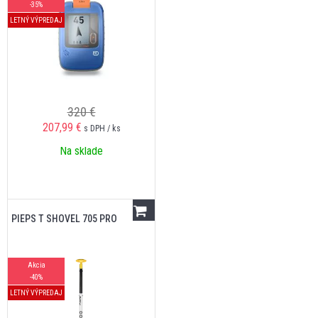
-35%
LETNÝ VÝPREDAJ
320 €
207,99
€
s DPH / ks
Na sklade
PIEPS T SHOVEL 705 PRO
Akcia
-40%
LETNÝ VÝPREDAJ