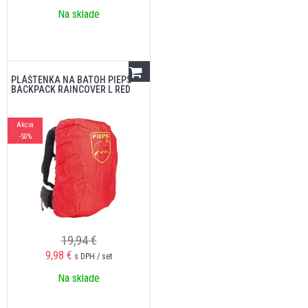
Na sklade
PLÁŠTENKA NA BATOH PIEPS
BACKPACK RAINCOVER L RED
Akcia
-50%
19,94 €
9,98
€
s DPH / set
Na sklade