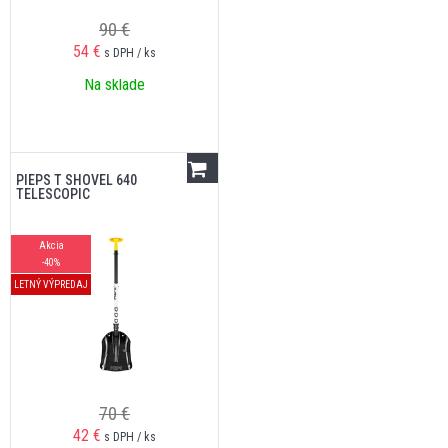
90 €
54
€
s DPH / ks
Na sklade
PIEPS T SHOVEL 640
TELESCOPIC
Akcia
-40%
LETNÝ VÝPREDAJ
70 €
42
€
s DPH / ks