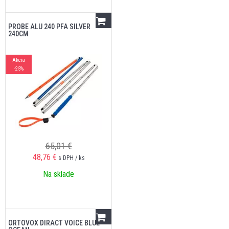
PROBE ALU 240 PFA SILVER
240CM
Akcia
-25%
65,01 €
48,76
€
s DPH / ks
Na sklade
ORTOVOX DIRACT VOICE BLUE