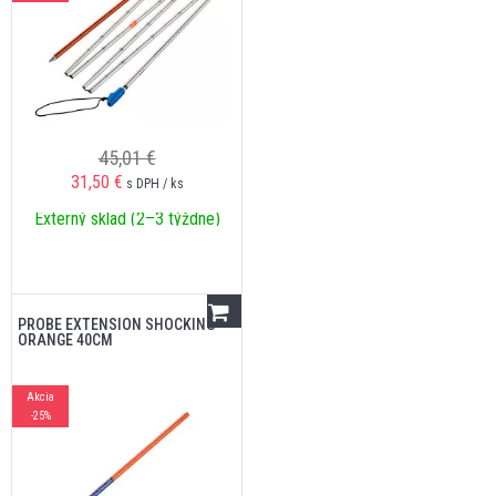
45,01 €
31,50
€
s DPH / ks
Externý sklad (2–3 týždne)
PROBE EXTENSION SHOCKING
ORANGE 40CM
Akcia
-25%