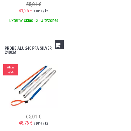
55,01 €
41,25
€
s DPH / ks
Externý sklad (2–3 týždne)
PROBE ALU 240 PFA SILVER
240CM
Akcia
-25%
65,01 €
48,76
€
s DPH / ks