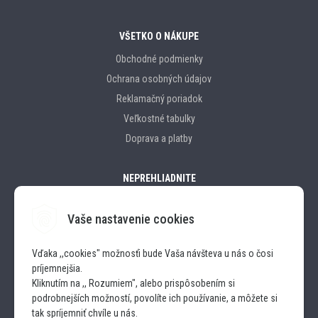
VŠETKO O NÁKUPE
Obchodné podmienky
Ochrana osobných údajov
Reklamačný poriadok
Veľkostné tabulky
Doprava a platby
NEPREHLIADNITE
Vaše nastavenie cookies
Značky
Vďaka ,,cookies" možnosťi bude Vaša návšteva u nás o čosi
príjemnejšia.
SLEDUJTE NÁS
Kliknutím na ,, Rozumiem", alebo prispôsobením si
podrobnejších možností, povolíte ich používanie, a môžete si
INSTAGRAM
tak spríjemniť chvíle u nás.