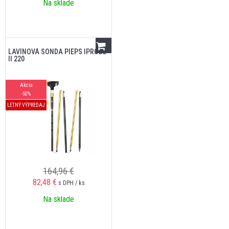
Na sklade
LAVÍNOVÁ SONDA PIEPS IPROBE
II 220
Akcia
-50%
LETNÝ VÝPREDAJ
164,96 €
82,48
€
s DPH / ks
Na sklade