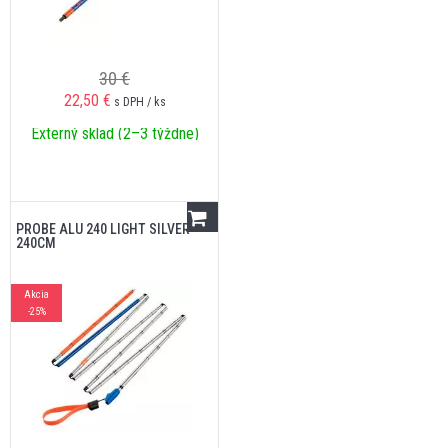
30 €
22,50
€
s DPH / ks
Externý sklad (2–3 týždne)
PROBE ALU 240 LIGHT SILVER
240CM
Akcia
-25%