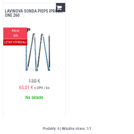
LAVÍNOVÁ SONDA PIEPS IPROBE
ONE 260
Akcia
-50%
LETNÝ VÝPREDAJ
130 €
65,01
€
s DPH / ks
Na sklade
Produkty:
6
| Aktuálna strana:
1
/
1