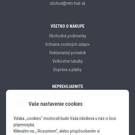
obchod@mtn-hub.sk
VŠETKO O NÁKUPE
Obchodné podmienky
Ochrana osobných údajov
Reklamačný poriadok
Veľkostné tabulky
Doprava a platby
NEPREHLIADNITE
Vaše nastavenie cookies
Značky
Vďaka ,,cookies" možnosťi bude Vaša návšteva u nás o čosi
príjemnejšia.
SLEDUJTE NÁS
Kliknutím na ,, Rozumiem", alebo prispôsobením si