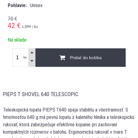
Pohlavie
Unisex
70 €
42
€
s DPH / ks
Na sklade
Pridať do košíka
ks
PIEPS T SHOVEL 640 TELESCOPIC
Teleskopická lopata PIEPS T640 spája stabilitu a všestrannosť. S
hmotnosťou 640 g má pevnú lopatu z kaleného hliníka a teleskopickú
rukoväť, ktorá zabezpečuje efektívne kopanie pri zachovaní
kompaktných rozmerov v batohu. Ergonomická rukoväť v tvare T