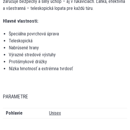
zaručuje bezpečný a silný úchop – aj v rukaviciach. Ľahká, efektívna
a všestranná – teleskopická lopata pre každú túru.
Hlavné vlastnosti:
Špeciálna povrchová úprava
Teleskopická
Nabrúsené hrany
Výrazné stredové výstuhy
Protišmykové drážky
Nízka hmotnosť a extrémna tvrdosť
PARAMETRE
Pohlavie
Unisex