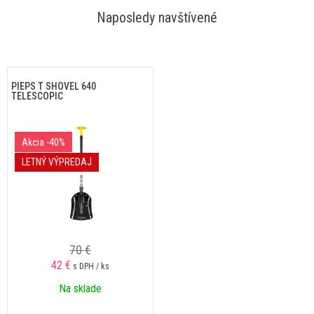
Naposledy navštívené
PIEPS T SHOVEL 640
TELESCOPIC
Akcia
-40%
LETNÝ VÝPREDAJ
70 €
42 €
s DPH / ks
Na sklade