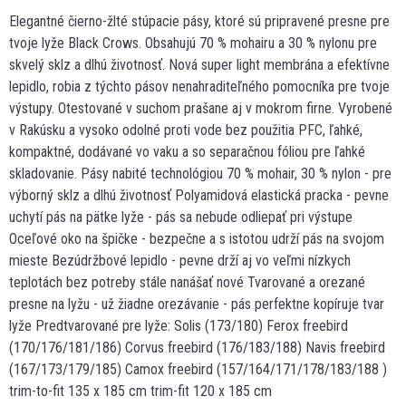
Elegantné čierno-žlté stúpacie pásy, ktoré sú pripravené presne pre
tvoje lyže Black Crows. Obsahujú 70 % mohairu a 30 % nylonu pre
skvelý sklz a dlhú životnosť. Nová super light membrána a efektívne
lepidlo, robia z týchto pásov nenahraditeľného pomocníka pre tvoje
výstupy. Otestované v suchom prašane aj v mokrom firne. Vyrobené
v Rakúsku a vysoko odolné proti vode bez použitia PFC, ľahké,
kompaktné, dodávané vo vaku a so separačnou fóliou pre ľahké
skladovanie. Pásy nabité technológiou 70 % mohair, 30 % nylon - pre
výborný sklz a dlhú životnosť Polyamidová elastická pracka - pevne
uchytí pás na pätke lyže - pás sa nebude odliepať pri výstupe
Oceľové oko na špičke - bezpečne a s istotou udrží pás na svojom
mieste Bezúdržbové lepidlo - pevne drží aj vo veľmi nízkych
teplotách bez potreby stále nanášať nové Tvarované a orezané
presne na lyžu - už žiadne orezávanie - pás perfektne kopíruje tvar
lyže Predtvarované pre lyže: Solis (173/180) Ferox freebird
(170/176/181/186) Corvus freebird (176/183/188) Navis freebird
(167/173/179/185) Camox freebird (157/164/171/178/183/188 )
trim-to-fit 135 x 185 cm trim-fit 120 x 185 cm