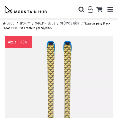
ÚVOD
ŠPORTY
SKIALPINIZMUS
STÚPACIE PÁSY
Stúpacie pásy Black
Crows Pilus Ova Freebird yellow/black
Akcia
-10%