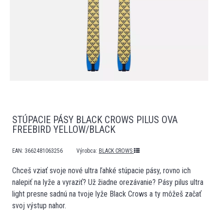
STÚPACIE PÁSY BLACK CROWS PILUS OVA
FREEBIRD YELLOW/BLACK
EAN:
3662481063256
Výrobca:
BLACK CROWS
Chceš vziať svoje nové ultra ľahké stúpacie pásy, rovno ich
nalepiť na lyže a vyraziť? Už žiadne orezávanie? Pásy pilus ultra
light presne sadnú na tvoje lyže Black Crows a ty môžeš začať
svoj výstup nahor.