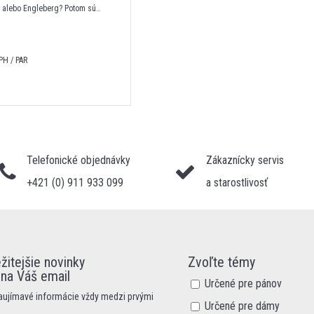
a alebo Engleberg? Potom sú
é lyže pre teba.
PH / PAR
Telefonické objednávky
Zákaznícky servis
+421 (0) 911 933 099
a starostlivosť
žitejšie novinky
Zvoľte témy
 na Váš email
Určené pre pánov
zaujímavé informácie vždy medzi prvými
Určené pre dámy