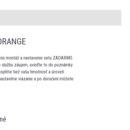
 ORANGE
letnú montáž a nastavenie setu ZADARMO.
o službu záujem, uveďte to do poznámky
 Doplňte tiež vašu hmotnosť a úroveň
 nastavíme viazanie a po doručení môžete
né