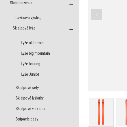
Skialpinizmus
Lavínová výstroj
Skialpové lyže
Lyže all terrain
Lyže big mountain
Lyže touring
Lyže Junior
Skialpové sety
Skialpové lyžiarky
Skialpové viazania
Stúpacie pásy