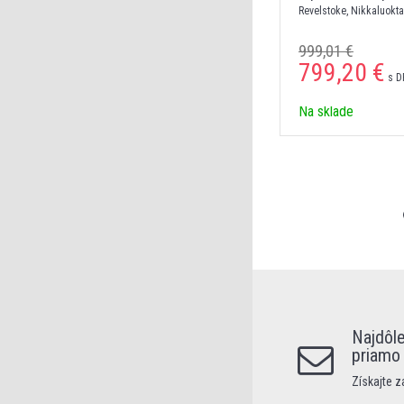
Revelstoke, Nikkaluokt
DRACO Freebird tie prav
999,01 €
799,20 €
s D
Na sklade
Najdôle
priamo
Získajte 