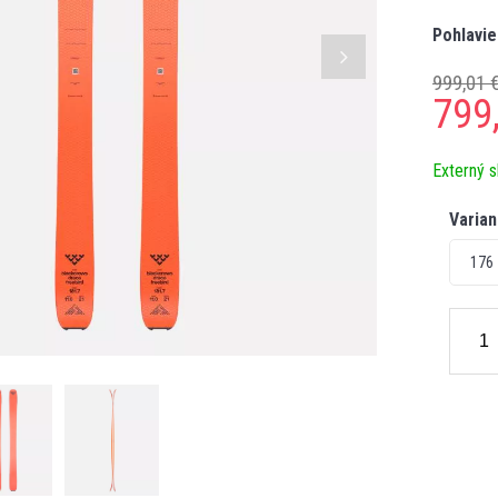
Pohlavie
999,01 
799
Externý s
Varian
176