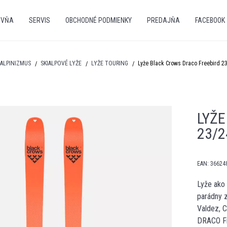
OVŇA
SERVIS
OBCHODNÉ PODMIENKY
PREDAJŇA
FACEBOOK
IALPINIZMUS
SKIALPOVÉ LYŽE
LYŽE TOURING
Lyže Black Crows Draco Freebird 2
LYŽE
23/
EAN:
36624
Lyže ako 
parádny z
Valdez, C
DRACO Fre