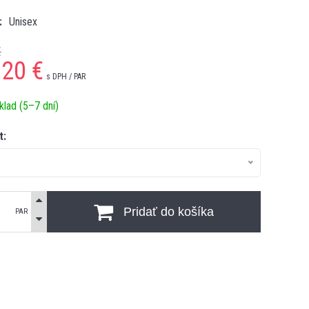
Unisex
€
,20
€
s DPH / PAR
klad (5–7 dní)
t:
Pridať do košíka
PAR