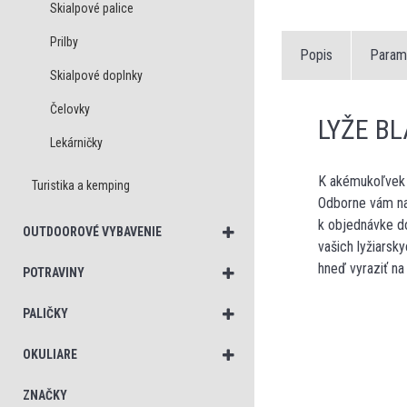
Skialpové palice
Prilby
Popis
Param
Skialpové doplnky
Čelovky
LYŽE B
Lekárničky
K akémukoľvek s
Turistika a kemping
Odborne vám na
k objednávke do
OUTDOOROVÉ VYBAVENIE
vašich lyžiarsk
hneď vyraziť na
POTRAVINY
PALIČKY
OKULIARE
ZNAČKY