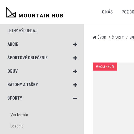
O NÁS
POŽIČ
LETNÝ VÝPREDAJ
ÚVOD
ŠPORTY
SK
AKCIE
ŠPORTOVÉ OBLEČENIE
Akcia
-20%
OBUV
BATOHY A TAŠKY
ŠPORTY
Via ferrata
Lezenie