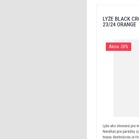
LYŽE BLACK CR
23/24 ORANGE
Akcia
-20%
Lyže ako stvorená pre m
Neváhaš pre parádny zj
tvojou destináciou je H