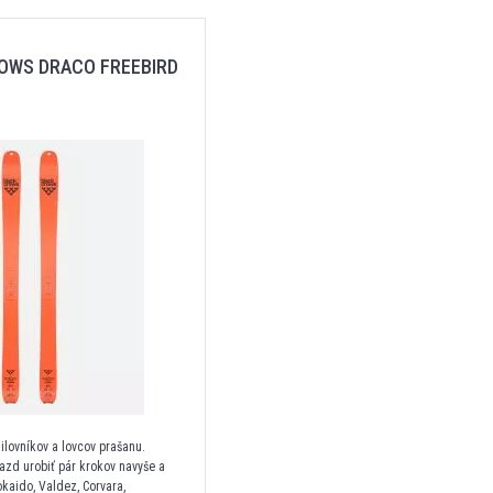
OWS DRACO FREEBIRD
ilovníkov a lovcov prašanu.
azd urobiť pár krokov navyše a
okaido, Valdez, Corvara,