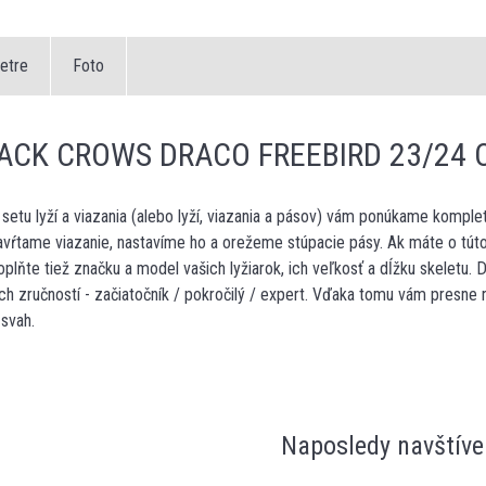
etre
Foto
LACK CROWS DRACO FREEBIRD 23/24
etu lyží a viazania (alebo lyží, viazania a pásov) vám ponúkame komp
vŕtame viazanie, nastavíme ho a orežeme stúpacie pásy. Ak máte o tút
plňte tiež značku a model vašich lyžiarok, ich veľkosť a dĺžku skeletu.
ych zručností - začiatočník / pokročilý / expert. Vďaka tomu vám presne
 svah.
Naposledy navštíve