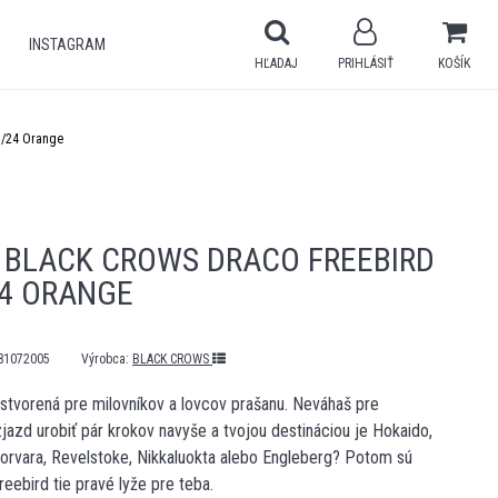
INSTAGRAM
HĽADAJ
PRIHLÁSIŤ
KOŠÍK
3/24 Orange
 BLACK CROWS DRACO FREEBIRD
24 ORANGE
81072005
Výrobca:
BLACK CROWS
stvorená pre milovníkov a lovcov prašanu. Neváhaš pre
jazd urobiť pár krokov navyše a tvojou destináciou je Hokaido,
orvara, Revelstoke, Nikkaluokta alebo Engleberg? Potom sú
ebird tie pravé lyže pre teba.