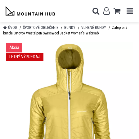
ÚVOD
ŠPORTOVÉ OBLEČENIE
BUNDY
VLNENÉ BUNDY
Zateplená
bunda Ortovox Westalpen Swisswool Jacket Women's Wabisabi
Akcia
LETNÝ VÝPREDAJ