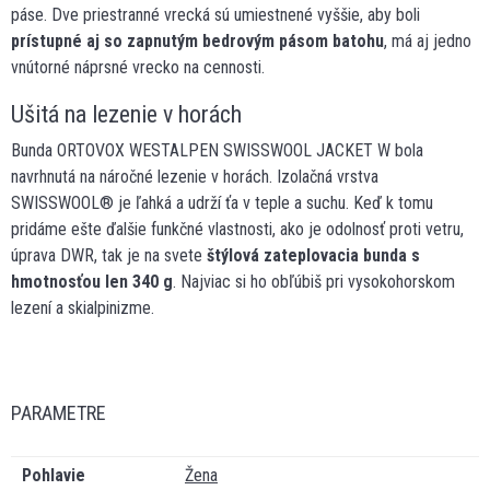
páse. Dve priestranné vrecká sú umiestnené vyššie, aby boli
prístupné aj so zapnutým bedrovým pásom batohu
, má aj jedno
vnútorné náprsné vrecko na cennosti.
Ušitá na lezenie v horách
Bunda ORTOVOX WESTALPEN SWISSWOOL JACKET W bola
navrhnutá na náročné lezenie v horách. Izolačná vrstva
SWISSWOOL® je ľahká a udrží ťa v teple a suchu. Keď k tomu
pridáme ešte ďalšie funkčné vlastnosti, ako je odolnosť proti vetru,
úprava DWR, tak je na svete
štýlová zateplovacia bunda s
hmotnosťou len 340 g
. Najviac si ho obľúbiš pri vysokohorskom
lezení a skialpinizme.
PARAMETRE
Pohlavie
Žena