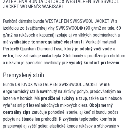
ZATEPLENÁ BUNDA ORTOVOX WESTALPEN SWISSWOOL
JACKET WOMEN'S WABISABI
Funkčná dámska bunda WESTALPEN SWISSWOOL JACKET W s
izoláciou zo švajčiarskej vlny SWISSWOOL® (90 g/m2 na tele, 60
g/m2 na rukávoch a kapucni) izoluje aj vo vlhkých podmienkach a
má
vynikajúce termoregulačné vlastnosti
. Vonkajší materiál
Pertex® Quantum Diamond Fuse, ktorý je
odolný voči vode a
vetru
, tiež zabraňuje úniku tepla. Strih bundy s predĺženým chrbtom
a rukávmi je špeciálne navrhnutý pre
vysoký komfort pri lezení
.
Premyslený strih
Bunda ORTOVOX WESTALPEN SWISSWOOL JACKET W
má
ergonomický strih
navrhnutý na aktívny pohyb, predovšetkým na
lezenie v horách. Má
predĺžené rukávy a trup
, takže sa ti nebude
vyhŕňať ani pri lezení náročných mixových ciest.
Obojsmerný
centrálny zips
zaručuje pohodlné istenie, aj keď si bundu počas
pobytu na štande len prehodíš. K zvýšeniu teplotného komfortu
prispievajú aj vyšší golier, elastické konce rukávov a sťahovanie v