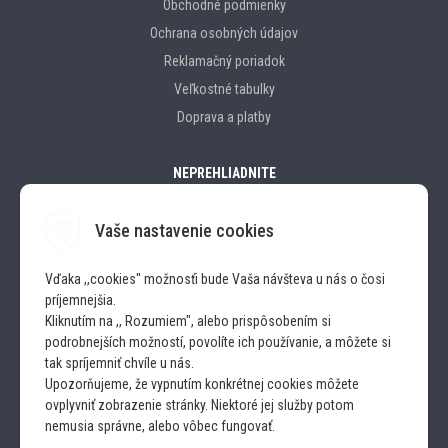
Obchodné podmienky
Ochrana osobných údajov
Reklamačný poriadok
Veľkostné tabulky
Doprava a platby
NEPREHLIADNITE
Vaše nastavenie cookies
Značky
Vďaka ,,cookies" možnosťi bude Vaša návšteva u nás o čosi
príjemnejšia.
SLEDUJTE NÁS
Kliknutím na ,, Rozumiem", alebo prispôsobením si
podrobnejších možností, povolíte ich používanie, a môžete si
INSTAGRAM
tak spríjemniť chvíle u nás.
Upozorňujeme, že vypnutím konkrétnej cookies môžete
ovplyvniť zobrazenie stránky. Niektoré jej služby potom
FACEBOOK
nemusia správne, alebo vôbec fungovať.