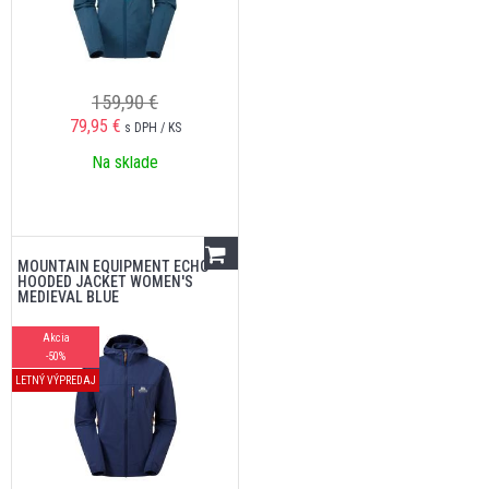
159,90 €
79,95
€
s DPH / KS
Na sklade
MOUNTAIN EQUIPMENT ECHO
HOODED JACKET WOMEN'S
MEDIEVAL BLUE
Akcia
-50%
LETNÝ VÝPREDAJ