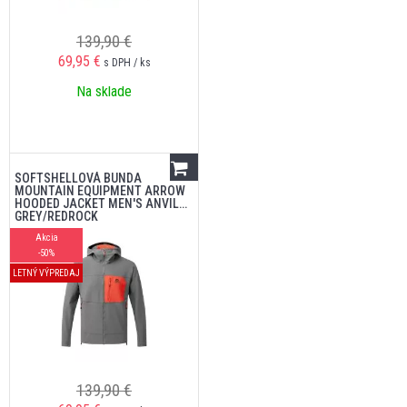
139,90 €
69,95
€
s DPH / ks
Na sklade
SOFTSHELLOVÁ BUNDA
MOUNTAIN EQUIPMENT ARROW
HOODED JACKET MEN'S ANVIL
GREY/REDROCK
Akcia
-50%
LETNÝ VÝPREDAJ
139,90 €