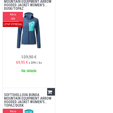
MOUNTAIN EQUIPMENT ARROW
HOODED JACKET WOMEN'S
DUSK/TOPAZ
Akcia
-50%
LETNÝ VÝPREDAJ
139,90 €
69,95
€
s DPH / ks
Na sklade
SOFTSHELLOVÁ BUNDA
MOUNTAIN EQUIPMENT ARROW
HOODED JACKET WOMEN'S
TOPAZ/DUSK
Akcia