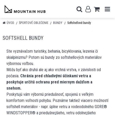
ÚVOD
ŠPORTOVÉ OBLEČENIE
BUNDY
Softshellové bundy
SOFTSHELL BUNDY
Ste vyznávačom turistiky, behania, bicyklovania, lezenia či
skialpinizmu? Potom sú bundy zo softshellových materiálov
výbornou voľbou.
Môžu byť ako druhá ale aj ako vrchná vrstva, v závislosti od
počasia.
Chránia pred chladivými účinkami vetra a
poskytuje určitú ochranu pred miernym dažďom a
snehom.
Poskytujú vám výbornú priedušnosť, spojenú s veľkým
komfortom voľnosti pohybu. Poznáme taktiež viacero možností
softshell materiálov - napr. úplne vetru a vodeodolného GORE®
WINDSTOPPER® a priedušnejšieho, vetru odolnejšieho