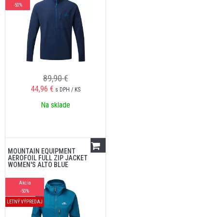
-50%
89,90 €
44,96
€
s DPH / KS
Na sklade
MOUNTAIN EQUIPMENT
AEROFOIL FULL ZIP JACKET
WOMEN'S ALTO BLUE
Akcia
-50%
LETNÝ VÝPREDAJ