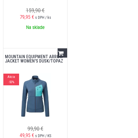
159,90 €
79,95
€
s DPH / ks
Na sklade
MOUNTAIN EQUIPMENT ARROW
JACKET WOMEN'S DUSK/TOPAZ
Akcia
-50%
99,90 €
49,95
€
s DPH / KS