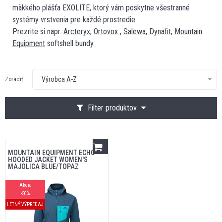
mäkkého plášťa EXOLITE, ktorý vám poskytne všestranné
systémy vrstvenia pre každé prostredie.
Prezrite si napr.
Arcteryx
,
Ortovox
,
Salewa
,
Dynafit
,
Mountain
Equipment
softshell bundy.
Výrobca A-Z
Zoradiť:
Filter produktov
MOUNTAIN EQUIPMENT ECHO
HOODED JACKET WOMEN'S
MAJOLICA BLUE/TOPAZ
Akcia
-50%
LETNÝ VÝPREDAJ