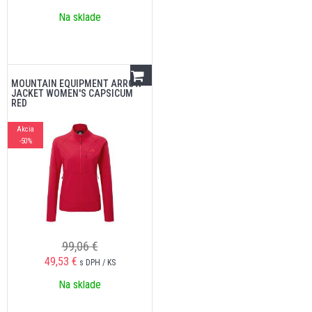
Na sklade
MOUNTAIN EQUIPMENT ARROW
JACKET WOMEN'S CAPSICUM
RED
Akcia
-50%
99,06 €
49,53
€
s DPH / KS
Na sklade