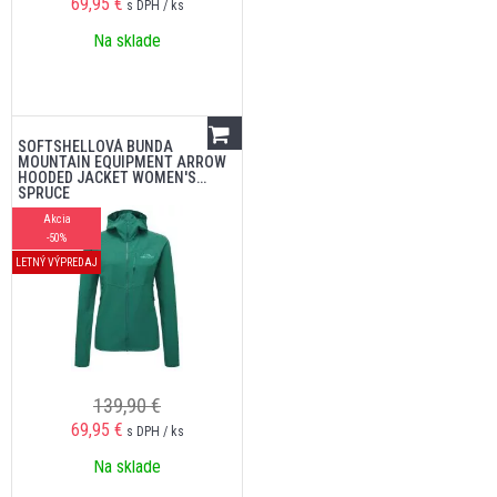
69,95
€
s DPH / ks
Na sklade
SOFTSHELLOVÁ BUNDA
MOUNTAIN EQUIPMENT ARROW
HOODED JACKET WOMEN'S
SPRUCE
Akcia
-50%
LETNÝ VÝPREDAJ
139,90 €
69,95
€
s DPH / ks
Na sklade