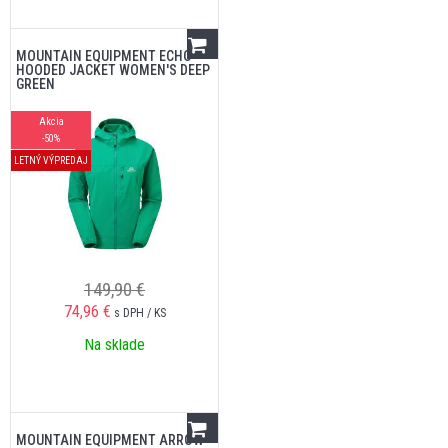
MOUNTAIN EQUIPMENT ECHO
HOODED JACKET WOMEN'S DEEP
GREEN
Akcia
-50%
LETNÝ VÝPREDAJ
149,90 €
74,96
€
s DPH / KS
Na sklade
MOUNTAIN EQUIPMENT ARROW