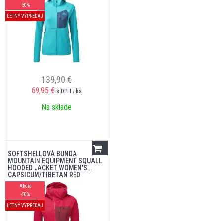
-50%
LETNÝ VÝPREDAJ
139,90 €
69,95
€
s DPH / ks
Na sklade
SOFTSHELLOVÁ BUNDA
MOUNTAIN EQUIPMENT SQUALL
HOODED JACKET WOMEN'S
CAPSICUM/TIBETAN RED
Akcia
-50%
LETNÝ VÝPREDAJ