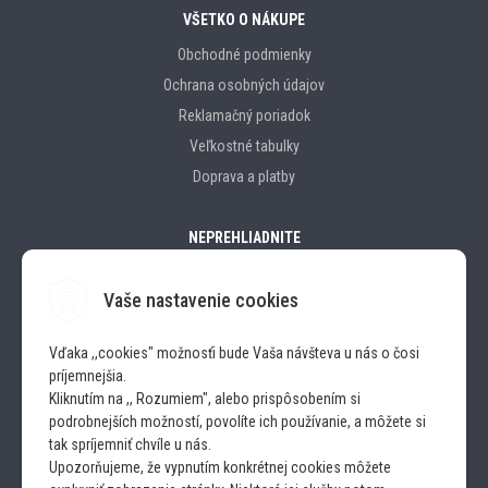
VŠETKO O NÁKUPE
Obchodné podmienky
Ochrana osobných údajov
Reklamačný poriadok
Veľkostné tabulky
Doprava a platby
NEPREHLIADNITE
Vaše nastavenie cookies
Značky
Vďaka ,,cookies" možnosťi bude Vaša návšteva u nás o čosi
príjemnejšia.
SLEDUJTE NÁS
Kliknutím na ,, Rozumiem", alebo prispôsobením si
podrobnejších možností, povolíte ich používanie, a môžete si
INSTAGRAM
tak spríjemniť chvíle u nás.
Upozorňujeme, že vypnutím konkrétnej cookies môžete