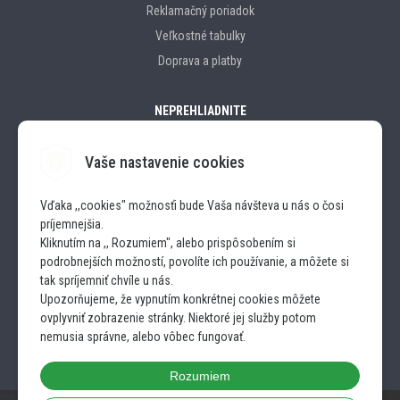
Reklamačný poriadok
Veľkostné tabulky
Doprava a platby
NEPREHLIADNITE
Vaše nastavenie cookies
Značky
Vďaka ,,cookies" možnosťi bude Vaša návšteva u nás o čosi
príjemnejšia.
SLEDUJTE NÁS
Kliknutím na ,, Rozumiem", alebo prispôsobením si
podrobnejších možností, povolíte ich používanie, a môžete si
INSTAGRAM
tak spríjemniť chvíle u nás.
Upozorňujeme, že vypnutím konkrétnej cookies môžete
ovplyvniť zobrazenie stránky. Niektoré jej služby potom
FACEBOOK
nemusia správne, alebo vôbec fungovať.
Rozumiem