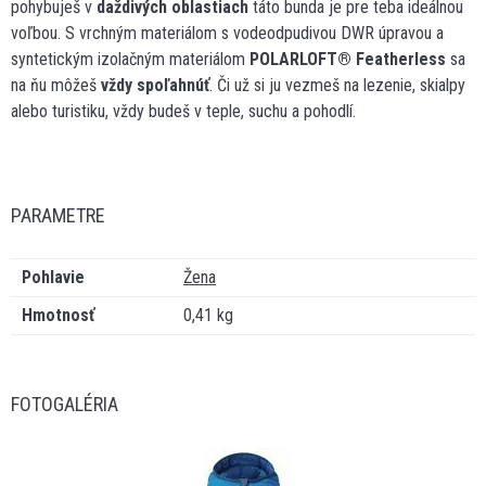
pohybuješ v
daždivých oblastiach
táto bunda je pre teba ideálnou
voľbou. S vrchným materiálom s vodeodpudivou DWR úpravou a
syntetickým izolačným materiálom
POLARLOFT
®
Featherless
sa
na ňu môžeš
vždy spoľahnúť
. Či už si ju vezmeš na lezenie, skialpy
alebo turistiku, vždy budeš v teple, suchu a pohodlí.
PARAMETRE
Pohlavie
Žena
Hmotnosť
0,41 kg
FOTOGALÉRIA