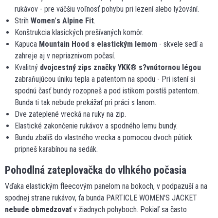
rukávov - pre väčšiu voľnosť pohybu pri lezení alebo lyžování.
Strih
Women
’
s Alpine Fit
.
Konštrukcia klasických prešívaných komôr.
Kapuca
Mountain Hood s elastickým lemom
- skvele sedí a
zahreje aj v nepriaznivom počasí.
Kvalitný
dvojcestný zips značky YKK
®
s?vnútornou légou
zabraňujúcou úniku tepla a patentom na spodu - Pri istení si
spodnú časť bundy rozopneš a pod istikom poistíš patentom.
Bunda ti tak nebude prekážať pri práci s lanom.
Dve zateplené vrecká na ruky na zip.
Elastické zakončenie rukávov a spodného lemu bundy.
Bundu zbalíš do vlastného vrecka a pomocou dvoch pútiek
pripneš karabínou na sedák.
Pohodlná zateplovačka do vlhkého počasia
Vďaka elastickým fleecovým panelom na bokoch, v podpazuší a na
spodnej strane rukávov, ťa bunda PARTICLE WOMEN'S JACKET
nebude obmedzovať
v žiadnych pohyboch. Pokiaľ sa často