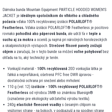
Dámska bunda Mountain Equipment PARTICLE HOODED WOMEN’S
JACKET je
ideálnym spoločníkom do vlhkého a chladného
počasia
vďaka 100% recyklovanej izolácii
POLARLOFT
®
Featherless.
Vďaka izolácii POLARLOFT® Featherless je pocitovo
rovnako
pohodlná ako páperová bunda
, ale udrží ťa v
teple a
suchu aj za mokra
a oceníš ju najmä pri náročných horolezeckých
a skialpinistických výstupoch.
Strečové flísové panely znižujú
objem
a zaručujú, že v tejto bunde sa môžeš
voľne pohybovať
bez
ohľadu na to, aký technický je terén.
Vonkajší materiál -
100% recyklovaná
20D vonkajšia látka je
ľahká a neprefúkavá, ošetrená PFC free DWR úpravou -
dostatočná ochrana pri snežení alebo mrholení.
110 g (vel. 12)
izolácie - 100% recyklovaný POLARLOFT
®
Featherless
od výrobcu 3M® so známkou Bluesign®
(označenie pre ekologicky udržateľnú výrobu textilu).
240g
elastické fleecové vsadky
s česaným chlpom na
vnútornej strane - na bokoch, v podpazuší a na spodnej strane