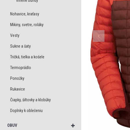
Vlnené bundy
Nohavice, kraťasy
Mikiny, svetre, roláky
Vesty
Sukne a šaty
Tričká, tielka a košele
Termoprádlo
Ponožky
Rukavice
Čiapky, šiltovky a klobúky
Doplnky k oblečeniu
OBUV