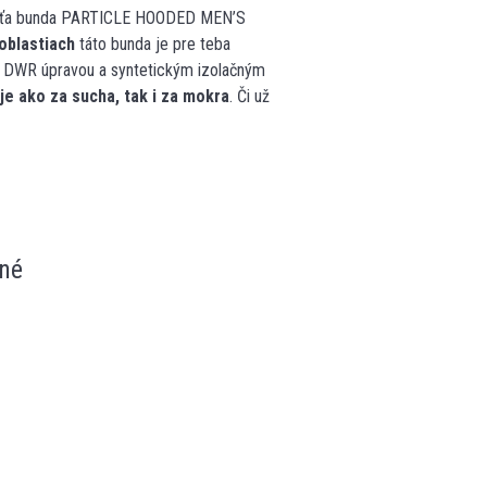
vov ťa bunda PARTICLE HOODED MEN’S
oblastiach
táto bunda je pre teba
u DWR úpravou a syntetickým izolačným
je ako za sucha, tak i za mokra
. Či už
né