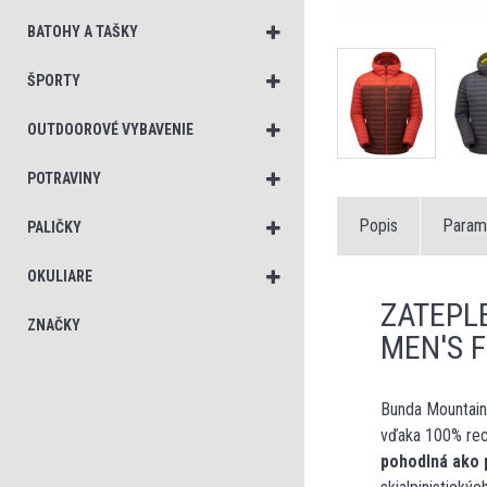
BATOHY A TAŠKY
ŠPORTY
OUTDOOROVÉ VYBAVENIE
POTRAVINY
Popis
Param
PALIČKY
OKULIARE
ZATEPL
ZNAČKY
MEN'S F
Bunda Mountai
vďaka 100% recy
pohodlná ako 