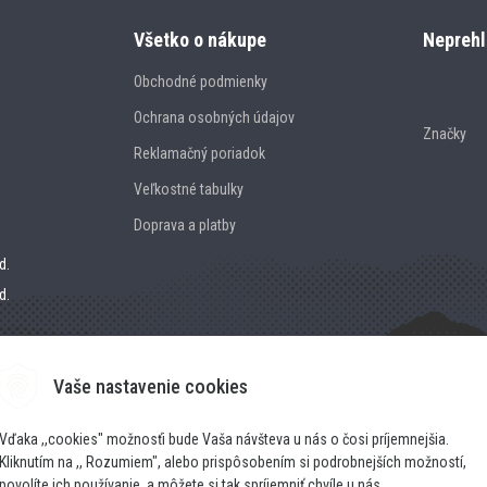
Všetko o nákupe
Neprehl
Obchodné podmienky
Ochrana osobných údajov
Značky
Reklamačný poriadok
Veľkostné tabulky
Doprava a platby
d.
d.
Vaše nastavenie cookies
Vďaka ,,cookies" možnosťi bude Vaša návšteva u nás o čosi príjemnejšia.
Kliknutím na ,, Rozumiem", alebo prispôsobením si podrobnejších možností,
povolíte ich používanie, a môžete si tak spríjemniť chvíle u nás.