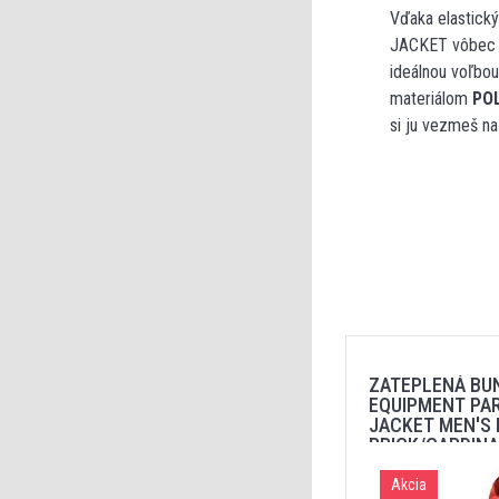
Vďaka elastick
JACKET vôbec n
ideálnou voľbo
materiálom
PO
si ju vezmeš na 
ZATEPLENÁ BU
EQUIPMENT PA
JACKET MEN'S 
BRICK/CARDINA
Akcia