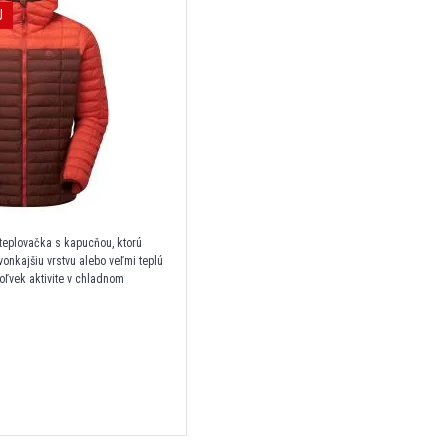
J
teplovačka s kapucňou, ktorú
onkajšiu vrstvu alebo veľmi teplú
koľvek aktivite v chladnom