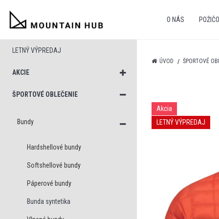
O NÁS
POŽIČ
LETNÝ VÝPREDAJ
ÚVOD
ŠPORTOVÉ OB
AKCIE
ŠPORTOVÉ OBLEČENIE
Akcia
Bundy
LETNÝ VÝPREDAJ
Hardshellové bundy
Softshellové bundy
Páperové bundy
Bunda syntetika