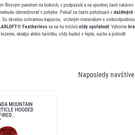
ým flísovým panelom na bokoch, v podpazuší a na spodnej časti ruká
ebude obmedzovať v pohybe. Pokiaľ sa často pohybuješ v
daždivých 
u. So skvelou ochrannou kapucou, vrchným materiálom s vodeodpudivo
LARLOFT
®
Featherless
sa na ňu môžeš
vždy spoľahnúť
. Výborne
hre
lezenie, skialpy alebo turistiku, vždy budeš v teple, suchu a pohodlí.
Naposledy navštíve
NDA MOUNTAIN
RTICLE HOODED
FIRED
L