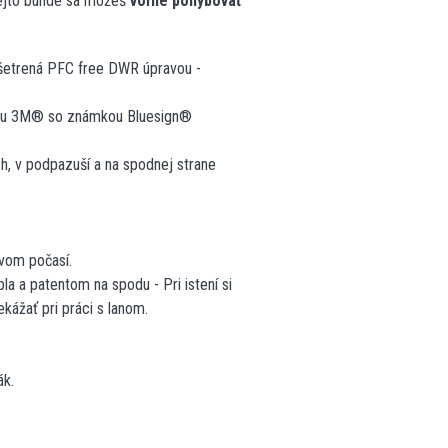
tejto bunde sa môžeš
voľne pohybovať
ošetrená PFC free DWR úpravou -
u 3M® so známkou Bluesign®
h, v podpazuší a na spodnej strane
nivom počasí.
la a patentom na spodu - Pri istení si
kážať pri práci s lanom.
ák.