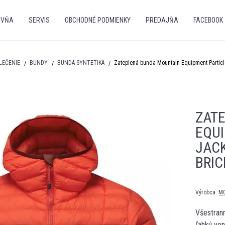
OVŇA
SERVIS
OBCHODNÉ PODMIENKY
PREDAJŇA
FACEBOOK
LEČENIE
BUNDY
BUNDA SYNTETIKA
Zateplená bunda Mountain Equipment Particl
ZAT
EQU
JACK
BRIC
Výrobca:
M
Všestrann
ľahkú von