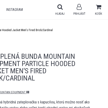
INSTAGRAM
HĽADAJ
PRIHLÁSIŤ
KOŠÍK
e Hooded Jacket Men's Fired Brick/Cardinal
EPLENÁ BUNDA MOUNTAIN
IPMENT PARTICLE HOODED
ET MEN'S FIRED
K/CARDINAL
OUNTAIN EQUIPMENT
á hybridná zateplovačka s kapucňou, ktorú možno nosiť ako
kajšiu vrstvu alebo veľmi teplú strednú vrstvu pri akejkoľvek