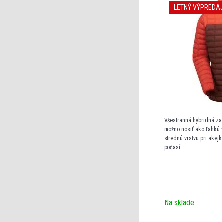
LETNÝ VÝPREDA
Všestranná hybridná za
možno nosiť ako ľahkú v
strednú vrstvu pri akej
počasí.
Na sklade