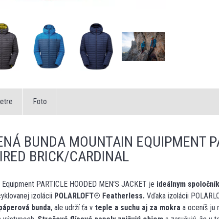
etre
Foto
ENÁ BUNDA MOUNTAIN EQUIPMENT P
IRED BRICK/CARDINAL
n Equipment PARTICLE HOODED MEN’S JACKET je
ideálnym spoloční
klovanej izolácii
POLARLOFT
®
Featherless.
Vďaka izolácii POLARLO
páperová bunda
, ale udrží ťa v
teple a suchu aj za mokra
a oceníš ju 