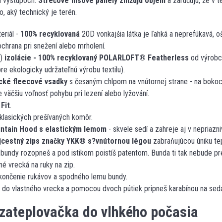
ch výstupoch.
Strečové flísové panely znižujú objem
a zaručujú, že v 
o, aký technický je terén.
eriál -
100% recyklovan
á
20D vonkajšia látka je ľahká a neprefúkavá, 
chrana pri snežení alebo mrholení.
L)
izol
á
cie - 100% recyklovaný POLARLOFT
®
Featherless
od výrobc
re ekologicky udržateľnú výrobu textilu).
ické fleecové vsadky
s česaným chlpom na vnútornej strane - na bokoc
e väčšiu voľnosť pohybu pri lezení alebo lyžování.
 Fit
.
 klasických prešívaných komôr.
ntain Hood
s elastickým lem
o
m
- skvele sedí a zahreje aj v nepriaz
jcestný zips značky YKK
®
s?vnútornou légou
zabraňujúcou úniku tep
bundy rozopneš a pod istikom poistíš patentom. Bunda ti tak nebude pre
é vrecká na ruky na zip.
akončenie rukávov a spodného lemu bundy.
š do vlastného vrecka a pomocou dvoch pútiek pripneš karabínou na sed
 zateplovačka do vlhkého počasia