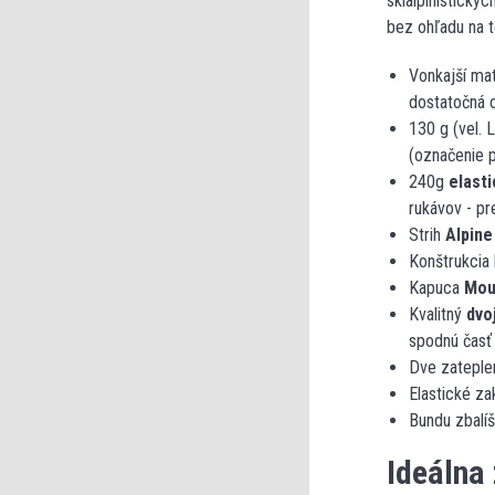
skialpinistický
bez ohľadu na t
Vonkajší mat
dostatočná o
130 g (vel. 
(označenie p
240g
elast
rukávov - pr
Strih
Alpine
Konštrukcia
Kapuca
Mou
Kvalitný
dvo
spodnú časť 
Dve zateplen
Elastické z
Bundu zbalí
Ideálna