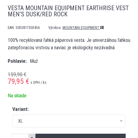
VESTA MOUNTAIN EQUIPMENT EARTHRISE VEST
MEN'S DUSK/RED ROCK
EAN:
5053817303456
Výrobca:
MOUNTAIN EQUIPMENT
100% recyklovaná ľahká páperová vesta. Je univerzálnou ľahkou
zatepľovacou vrstvou a naviac je ekologicky nezávadná.
Pohlavie
Muž
159,90 €
79,95
€
s DPH / ks
Na sklade
Variant:
XL