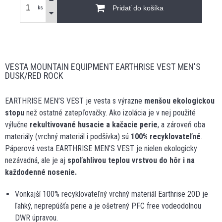
Pridať do košíka
ks
VESTA MOUNTAIN EQUIPMENT EARTHRISE VEST MEN'S
DUSK/RED ROCK
EARTHRISE MEN’S VEST je vesta s výrazne
menšou ekologickou
stopu
než ostatné zatepľovačky. Ako izolácia je v nej použité
výlučne
rekultivované husacie a kačacie perie
, a zároveň oba
materiály (vrchný materiál i podšívka) sú
100% recyklovateľné
.
Páperová vesta EARTHRISE MEN’S VEST je nielen ekologicky
nezávadná, ale je aj
spoľahlivou teplou vrstvou do hôr i na
každodenné nosenie.
Vonkajší 100% recyklovateľný vrchný materiál Earthrise 20D je
ľahký, neprepúšťa perie a je ošetrený PFC free vodeodolnou
DWR úpravou.