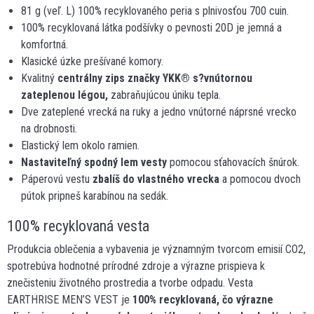
81 g (veľ. L) 100% recyklovaného peria s plnivosťou 700 cuin.
100% recyklovaná látka podšívky o pevnosti 20D je jemná a
komfortná.
Klasické úzke prešívané komory.
Kvalitný
centrálny zips značky YKK
®
s?vnútornou
zateplenou légou,
zabraňujúcou úniku tepla.
Dve zateplené vrecká na ruky a jedno vnútorné náprsné vrecko
na drobnosti.
Elastický lem okolo ramien.
Nastaviteľný spodný lem vesty
pomocou sťahovacích šnúrok.
Páperovú vestu
zbalíš do vlastného vrecka
a pomocou dvoch
pútok pripneš karabínou na sedák.
100% recyklovaná vesta
Produkcia oblečenia a vybavenia je významným tvorcom emisií CO2,
spotrebúva hodnotné prírodné zdroje a výrazne prispieva k
znečisteniu životného prostredia a tvorbe odpadu. Vesta
EARTHRISE MEN’S VEST je
100% recyklovaná, čo výrazne