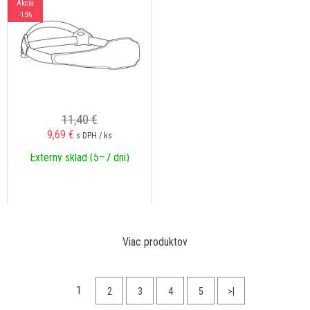
Akcia
-15%
11,40 €
9,69
€
s DPH / ks
Externý sklad (5–7 dní)
Viac produktov
1
2
3
4
5
>|