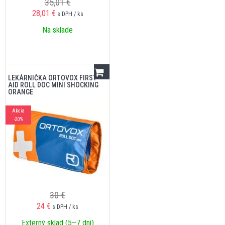
35,01 €
28,01
€
s DPH / ks
Na sklade
LEKÁRNIČKA ORTOVOX FIRST
AID ROLL DOC MINI SHOCKING
ORANGE
Akcia
-20%
30 €
24
€
s DPH / ks
Externý sklad (5–7 dní)