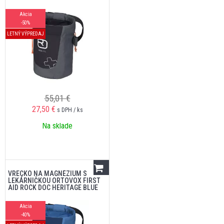
Akcia
-50%
LETNÝ VÝPREDAJ
55,01 €
27,50
€
s DPH / ks
Na sklade
VRECKO NA MAGNÉZIUM S
LEKÁRNIČKOU ORTOVOX FIRST
AID ROCK DOC HERITAGE BLUE
Akcia
-40%