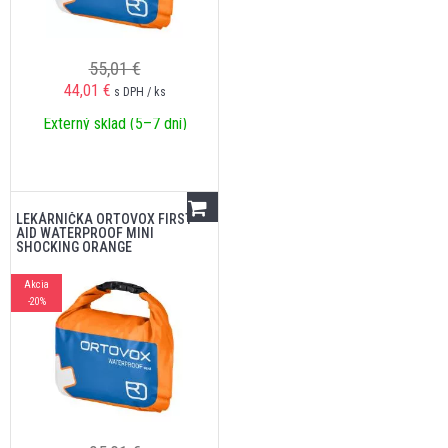
55,01 €
44,01
€
s DPH / ks
Externý sklad (5–7 dní)
LEKÁRNIČKA ORTOVOX FIRST
AID WATERPROOF MINI
SHOCKING ORANGE
Akcia
-20%