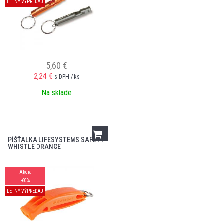
LETNÝ VÝPREDAJ
5,60 €
2,24
€
s DPH / ks
Na sklade
PÍŠŤALKA LIFESYSTEMS SAFETY
WHISTLE ORANGE
Akcia
-60%
LETNÝ VÝPREDAJ