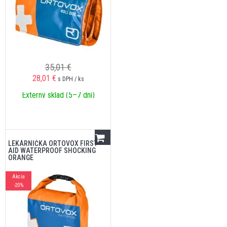
35,01 €
28,01
€
s DPH / ks
Externý sklad (5–7 dní)
LEKÁRNIČKA ORTOVOX FIRST
AID WATERPROOF SHOCKING
ORANGE
Akcia
-20%