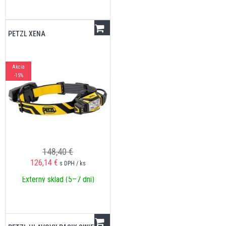
PETZL XENA
Akcia
-15%
148,40 €
126,14
€
s DPH / ks
Externý sklad (5–7 dní)