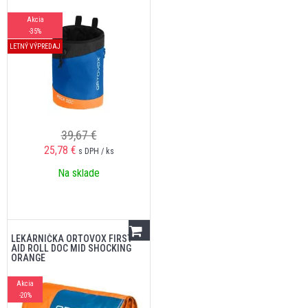
Akcia
-35%
LETNÝ VÝPREDAJ
39,67 €
25,78
€
s DPH / ks
Na sklade
LEKÁRNIČKA ORTOVOX FIRST
AID ROLL DOC MID SHOCKING
ORANGE
Akcia
-20%