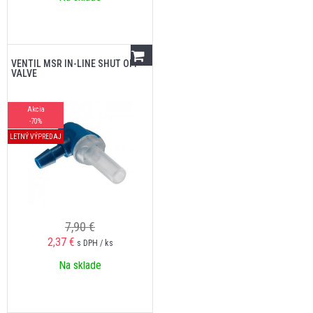
VENTIL MSR IN-LINE SHUT OFF
VALVE
Akcia
-70%
LETNÝ VÝPREDAJ
7,90 €
2,37
€
s DPH / ks
Na sklade