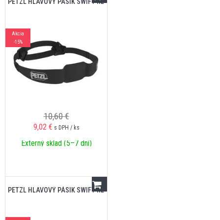
PETZL HLAVOVÝ PÁSIK SWIFT RL
Akcia
-15%
10,60 €
9,02
€
s DPH / ks
Externý sklad (5–7 dní)
PETZL HLAVOVÝ PÁSIK SWIFT RL