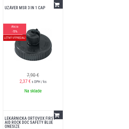
UZÁVER MSR 3 IN 1 CAP
Akcia
-70%
LETNÝ VÝPREDAJ
7,90 €
2,37
€
s DPH / ks
Na sklade
LEKÁRNIČKA ORTOVOX FIRST
AID ROCK DOC SAFETY BLUE
ONESIZE