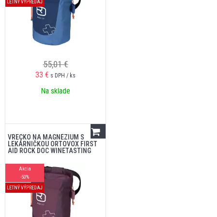
LETNÝ VÝPREDAJ
55,01 €
33
€
s DPH / ks
Na sklade
VRECKO NA MAGNÉZIUM S
LEKÁRNIČKOU ORTOVOX FIRST
AID ROCK DOC WINETASTING
Akcia
-50%
LETNÝ VÝPREDAJ