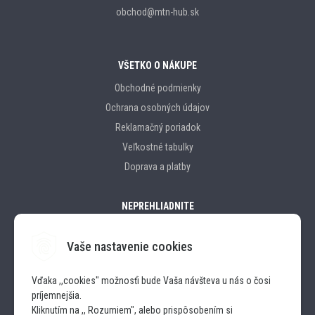
obchod@mtn-hub.sk
VŠETKO O NÁKUPE
Obchodné podmienky
Ochrana osobných údajov
Reklamačný poriadok
Veľkostné tabulky
Doprava a platby
NEPREHLIADNITE
Vaše nastavenie cookies
Značky
Vďaka ,,cookies" možnosťi bude Vaša návšteva u nás o čosi
príjemnejšia.
SLEDUJTE NÁS
Kliknutím na ,, Rozumiem", alebo prispôsobením si