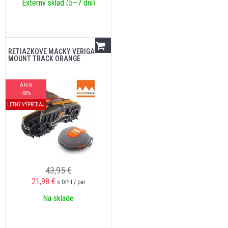
Externý sklad (5–7 dní)
RETIAZKOVÉ MAČKY VERIGA
MOUNT TRACK ORANGE
Akcia
-50%
LETNÝ VÝPREDAJ
43,95 €
21,98
€
s DPH / par
Na sklade