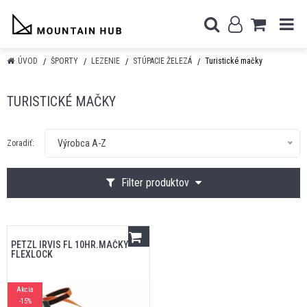
ÚVOD
ŠPORTY
LEZENIE
STÚPACIE ŽELEZÁ
Turistické mačky
TURISTICKÉ MAČKY
Výrobca A-Z
Zoradiť:
Filter produktov
PETZL IRVIS FL 10HR.MAČKY
FLEXLOCK
Akcia
-15%