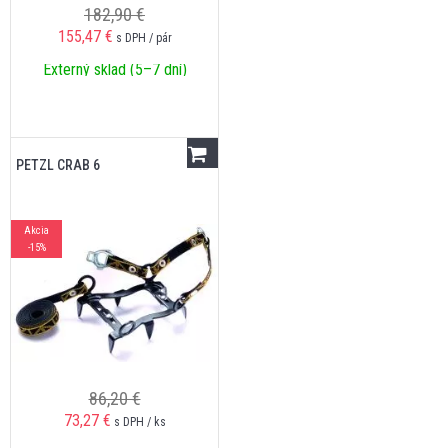
182,90 €
155,47
€
s DPH / pár
Externý sklad (5–7 dní)
PETZL CRAB 6
Akcia
-15%
86,20 €
73,27
€
s DPH / ks