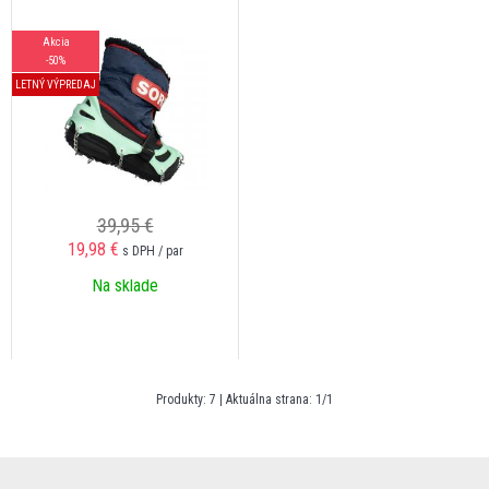
Akcia
-50%
LETNÝ VÝPREDAJ
39,95 €
19,98
€
s DPH / par
Na sklade
Produkty:
7
| Aktuálna strana:
1
/
1