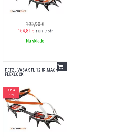
193,90 €
164,81
€
s DPH / pár
Na sklade
PETZL VASAK FL 12HR.MAČKY
FLEXLOCK
Akcia
-15%