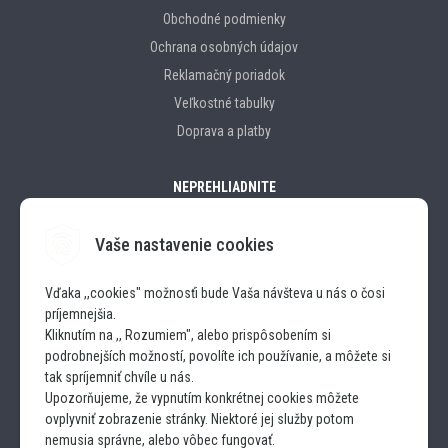
Obchodné podmienky
Ochrana osobných údajov
Reklamačný poriadok
Veľkostné tabulky
Doprava a platby
NEPREHLIADNITE
Vaše nastavenie cookies
Značky
Vďaka ,,cookies" možnosťi bude Vaša návšteva u nás o čosi
príjemnejšia.
SLEDUJTE NÁS
Kliknutím na ,, Rozumiem", alebo prispôsobením si
podrobnejších možností, povolíte ich používanie, a môžete si
INSTAGRAM
tak spríjemniť chvíle u nás.
Upozorňujeme, že vypnutím konkrétnej cookies môžete
ovplyvniť zobrazenie stránky. Niektoré jej služby potom
FACEBOOK
nemusia správne, alebo vôbec fungovať.