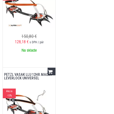
150,80 €
128,18
€
s DPH / pár
Na sklade
PETZL VASAK LLU 12HR.MAČKY
LEVERLOCK UNIVERSEL
Akcia
-15%