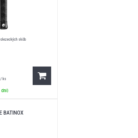
orolezeckých skôb
/ ks
 dní)
PETZL AMPOULE BATINOX