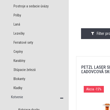
Postroje a sedacie úväzy
Prilby
Laná
Filter p
Lezečky
Ferratové sety
Cepíny
Karabíny
PETZL LASER S
Stúpacie železá
ĽADOVCOVÁ SK
Blokanty
Kladky
Akcia
-15%
Kotvenie
Kotviace dosky