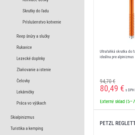
Skrutky do ľadu
Príslušenstvo kotvenie
Reep šnúry a slučky
Rukavice
Ultraľahká skrutka do 
ideálna pre alpinizmus
Lezecké doplnky
Zlaňovanie a istenie
94,70 €
Čelovky
80,49
€
s DPH 
Lekárničky
Externý sklad (5–7
Práca vo výškach
Skialpinizmus
PETZL REGLET
Turistika a kemping