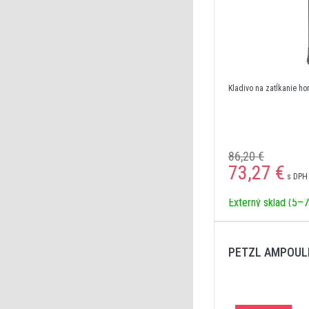
Kladivo na zatĺkanie h
86,20 €
73,27
€
s DPH 
Externý sklad (5–7