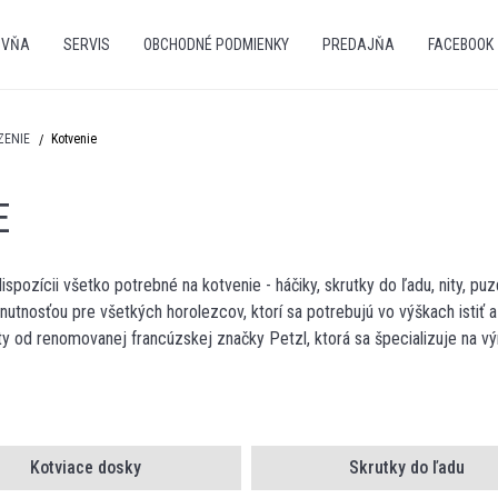
OVŇA
SERVIS
OBCHODNÉ PODMIENKY
PREDAJŇA
FACEBOOK
ZENIE
Kotvenie
E
dispozícii všetko potrebné na kotvenie - háčiky, skrutky do ľadu, nity, puz
hnutnosťou pre všetkých horolezcov, ktorí sa potrebujú vo výškach istiť
od renomovanej francúzskej značky Petzl, ktorá sa špecializuje na výro
Kotviace dosky
Skrutky do ľadu