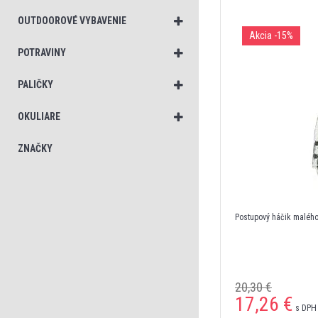
OUTDOOROVÉ VYBAVENIE
Akcia
-15%
POTRAVINY
PALIČKY
OKULIARE
ZNAČKY
Postupový háčik maléh
20,30 €
17,26
€
s DPH 