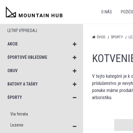
O NÁS
POŽIČ
LETNÝ VÝPREDAJ
ÚVOD
ŠPORTY
LE
AKCIE
KOTVENI
ŠPORTOVÉ OBLEČENIE
OBUV
V tejto kategórii je k 
príslušenstvo je nevy
BATOHY A TAŠKY
ponuke máme produkty 
arboristiku.
ŠPORTY
Via ferrata
Lezenie