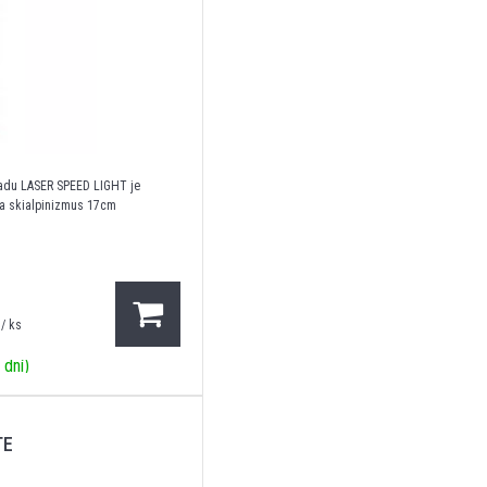
ľadu LASER SPEED LIGHT je
 a skialpinizmus 17cm
/ ks
 dní)
TE