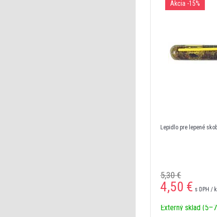
Akcia
-15%
Lepidlo pre lepené sko
5,30 €
4,50
€
s DPH / 
Externý sklad (5–7