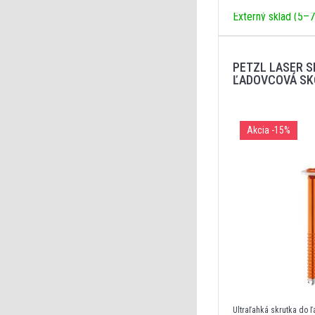
Externý sklad (5–7
PETZL LASER S
ĽADOVCOVÁ SK
Akcia
-15%
Ultraľahká skrutka do 