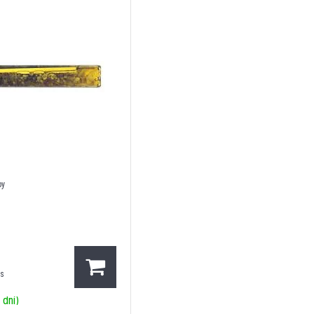
by
ks
 dní)