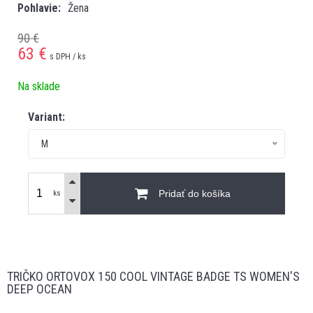
Pohlavie
Žena
90 €
63
€
s DPH / ks
Na sklade
Variant:
M
Pridať do košíka
ks
TRIČKO ORTOVOX 150 COOL VINTAGE BADGE TS WOMEN'S
DEEP OCEAN