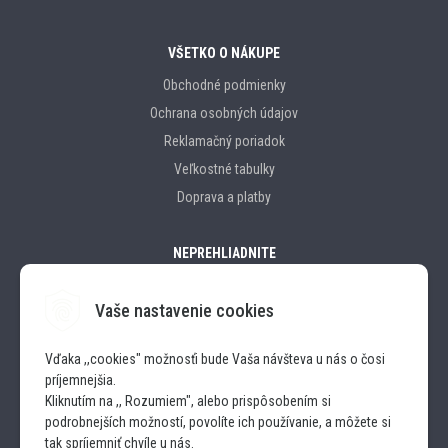
VŠETKO O NÁKUPE
Obchodné podmienky
Ochrana osobných údajov
Reklamačný poriadok
Veľkostné tabulky
Doprava a platby
NEPREHLIADNITE
Vaše nastavenie cookies
Značky
Vďaka ,,cookies" možnosťi bude Vaša návšteva u nás o čosi
príjemnejšia.
SLEDUJTE NÁS
Kliknutím na ,, Rozumiem", alebo prispôsobením si
podrobnejších možností, povolíte ich používanie, a môžete si
INSTAGRAM
tak spríjemniť chvíle u nás.