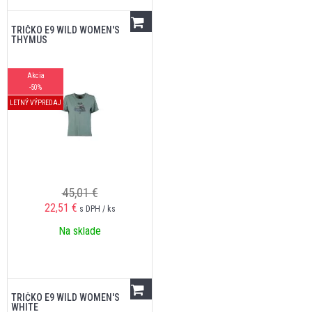
TRIČKO E9 WILD WOMEN'S
THYMUS
Akcia
-50%
LETNÝ VÝPREDAJ
45,01 €
22,51
€
s DPH / ks
Na sklade
TRIČKO E9 WILD WOMEN'S
WHITE