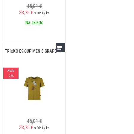
45,01 €
33,75
€
s DPH / ks
Na sklade
TRIČKO E9 CUP MEN'S GRAPE
Akcia
-25%
45,01 €
33,75
€
s DPH / ks