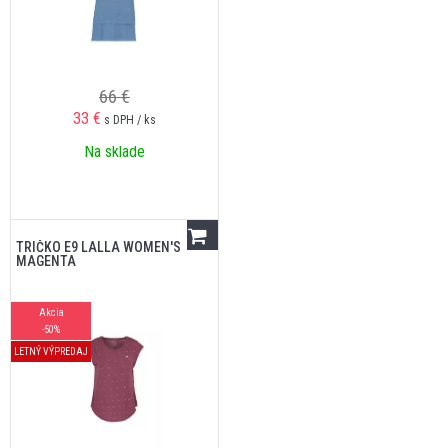
66 €
33
€
s DPH / ks
Na sklade
TRIČKO E9 LALLA WOMEN'S
MAGENTA
Akcia
-50%
LETNÝ VÝPREDAJ