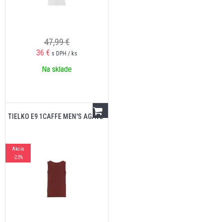
47,99 €
36
€
s DPH / ks
Na sklade
TIELKO E9 1CAFFE MEN'S AGAVE
Akcia
-25%