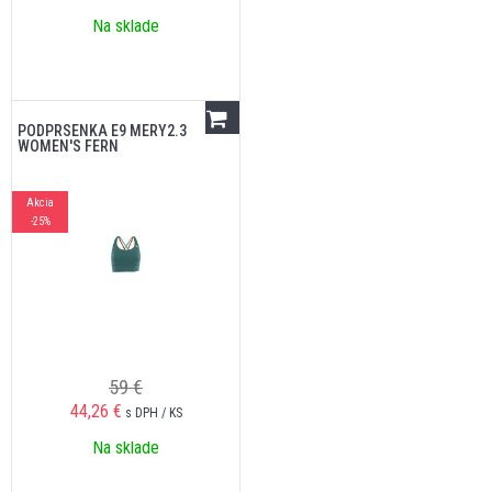
Na sklade
PODPRSENKA E9 MERY2.3
WOMEN'S FERN
Akcia
-25%
59 €
44,26
€
s DPH / KS
Na sklade