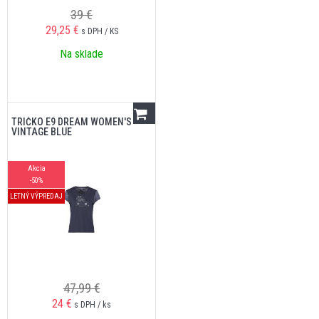
39 €
29,25
€
s DPH / KS
Na sklade
TRIČKO E9 DREAM WOMEN'S
VINTAGE BLUE
Akcia
-50%
LETNÝ VÝPREDAJ
47,99 €
24
€
s DPH / ks