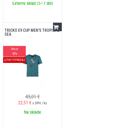
Externý sklad (5–7 dní)
TRIČKO E9 CUP MEN'S TROPICAL
SEA
Akcia
-50%
LETNÝ VÝPREDAJ
45,01 €
22,51
€
s DPH / ks
Na sklade