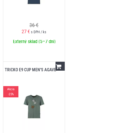
36 €
27
€
s DPH / ks
Externý sklad (5–7 dní)
TRIČKO E9 CUP MEN'S AGAVE
Akcia
-25%