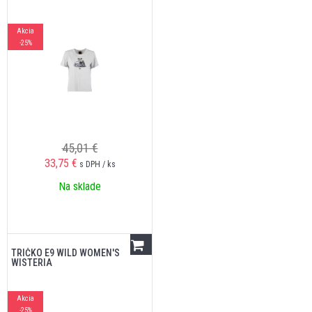
Akcia
-25%
45,01 €
33,75
€
s DPH / ks
Na sklade
TRIČKO E9 WILD WOMEN'S
WISTERIA
Akcia
-25%