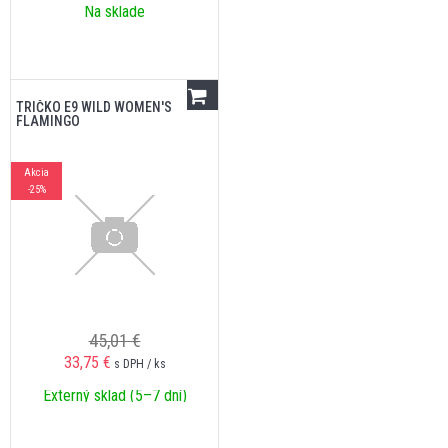
Na sklade
TRIČKO E9 WILD WOMEN'S
FLAMINGO
Akcia
-25%
45,01 €
33,75
€
s DPH / ks
Externý sklad (5–7 dní)