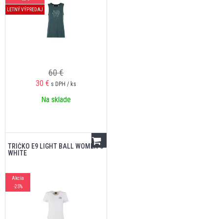
LETNÝ VÝPREDAJ
60 €
30
€
s DPH / ks
Na sklade
TRIČKO E9 LIGHT BALL WOMEN'S
WHITE
Akcia
-25%