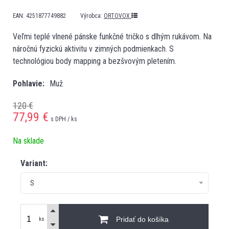
EAN:
4251877749882
Výrobca:
ORTOVOX
Veľmi teplé vlnené pánske funkčné tričko s dlhým rukávom. Na
náročnú fyzickú aktivitu v zimných podmienkach. S
technológiou body mapping a bezšvovým pletením.
Pohlavie
Muž
120 €
77,99
€
s DPH / ks
Na sklade
Variant:
S
Pridať do košíka
ks