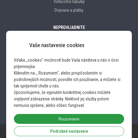
Veľkostné tabulky
Doprava a platby
NEPREHLIADNITE
Vaše nastavenie cookies
Značky
Vďaka ,,cookies" možnosťi bude Vaša návšteva u nás o čosi
príjemnejšia.
SLEDUJTE NÁS
Kliknutím na ,, Rozumiem", alebo prispôsobením si
podrobnejších možností, povolíte ich používanie, a môžete si
INSTAGRAM
tak spríjemniť chvíle u nás.
Upozorňujeme, že vypnutím konkrétnej cookies môžete
ovplyvniť zobrazenie stránky. Niektoré jej služby potom
FACEBOOK
nemusia správne, alebo vôbec fungovať.
Rozumiem
Podrobné nastavenie