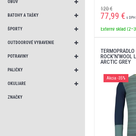
OBUV
120 €
77,99
€
BATOHY A TAŠKY
s DPH 
Externý sklad (2–3
ŠPORTY
OUTDOOROVÉ VYBAVENIE
TERMOPRÁDLO 
ROCK'N'WOOL L
POTRAVINY
ARCTIC GREY
PALIČKY
Akcia
-35%
OKULIARE
ZNAČKY