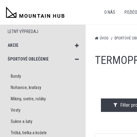
O NÁS
POŽIČ
LETNÝ VÝPREDAJ
ÚVOD
ŠPORTOVÉ OB
AKCIE
TERMOPR
ŠPORTOVÉ OBLEČENIE
Bundy
Nohavice, kraťasy
Mikiny, svetre, roláky
Filter p
Vesty
Sukne a šaty
Tričká, tielka a košele