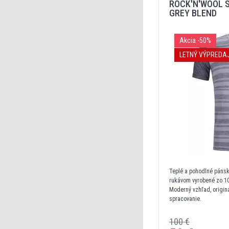
ROCK'N'WOOL 
GREY BLEND
Akcia
-50%
LETNÝ VÝPREDA
Teplé a pohodlné pánsk
rukávom vyrobené zo 10
Moderný vzhľad, originá
spracovanie.
100 €