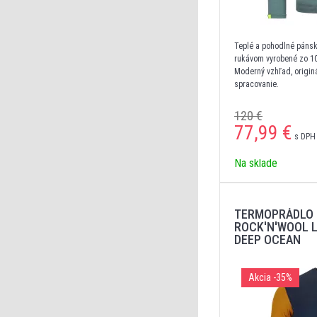
Teplé a pohodlné pánsk
rukávom vyrobené zo 10
Moderný vzhľad, originá
spracovanie.
120 €
77,99
€
s DPH 
Na sklade
TERMOPRÁDLO 
ROCK'N'WOOL L
DEEP OCEAN
Akcia
-35%