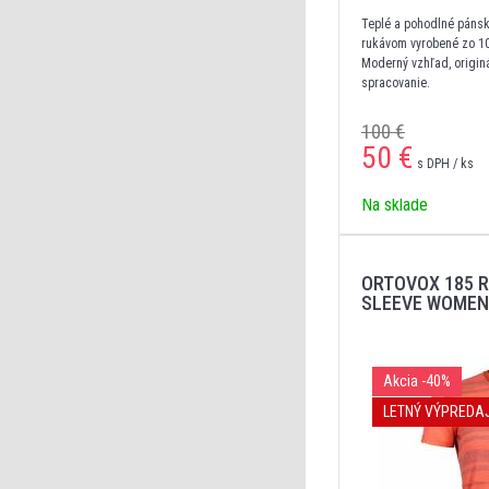
Teplé a pohodlné pánsk
rukávom vyrobené zo 10
Moderný vzhľad, originá
spracovanie.
100 €
50
€
s DPH / ks
Na sklade
ORTOVOX 185 
SLEEVE WOMEN
Akcia
-40%
LETNÝ VÝPREDA