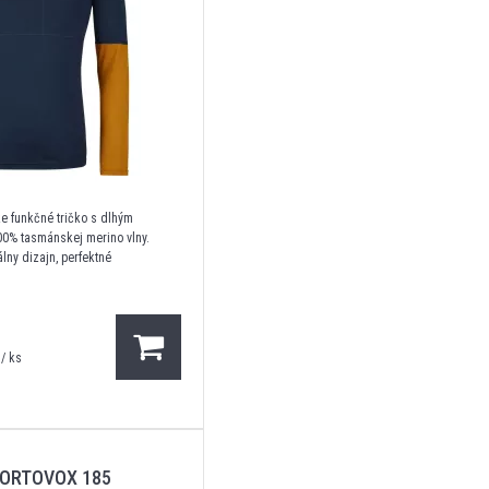
e funkčné tričko s dlhým
0% tasmánskej merino vlny.
lny dizajn, perfektné
/ ks
ORTOVOX 185