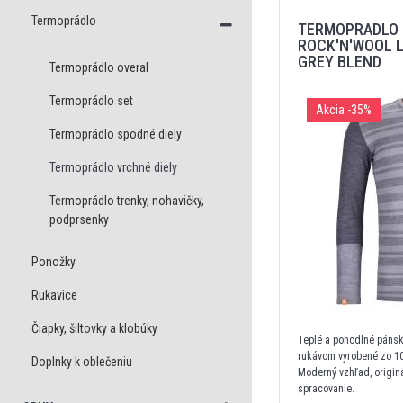
Termoprádlo
TERMOPRÁDLO 
ROCK'N'WOOL L
GREY BLEND
Termoprádlo overal
Termoprádlo set
Akcia
-35%
Termoprádlo spodné diely
Termoprádlo vrchné diely
Termoprádlo trenky, nohavičky,
podprsenky
Ponožky
Rukavice
Čiapky, šiltovky a klobúky
Teplé a pohodlné pánsk
rukávom vyrobené zo 10
Doplnky k oblečeniu
Moderný vzhľad, originá
spracovanie.