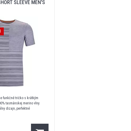
SHORT SLEEVE MEN'S
J
e funkčné tričko s krátkým
0% tasmánskej merino vlny.
lny dizajn, perfektné