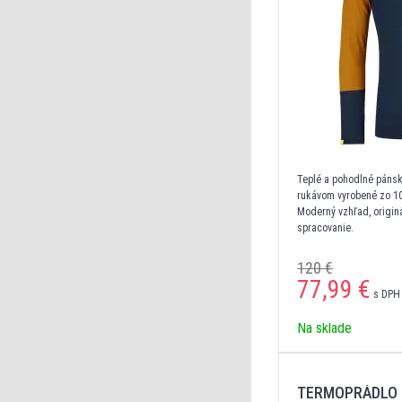
Teplé a pohodlné pánsk
rukávom vyrobené zo 10
Moderný vzhľad, originá
spracovanie.
120 €
77,99
€
s DPH 
Na sklade
TERMOPRÁDLO 