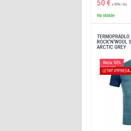
50
€
s DPH / ks
Na sklade
TERMOPRÁDLO 
ROCK'N'WOOL 
ARCTIC GREY
Akcia
-50%
LETNÝ VÝPREDA