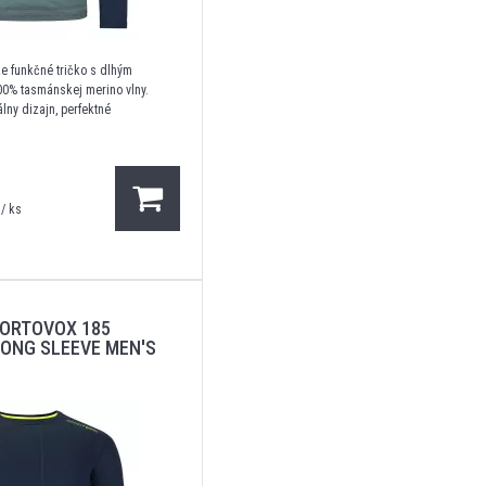
e funkčné tričko s dlhým
0% tasmánskej merino vlny.
lny dizajn, perfektné
/ ks
ORTOVOX 185
ONG SLEEVE MEN'S