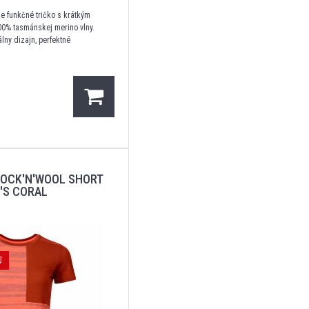
e funkčné tričko s krátkým
0% tasmánskej merino vlny.
lny dizajn, perfektné
ROCK'N'WOOL SHORT
'S CORAL
J