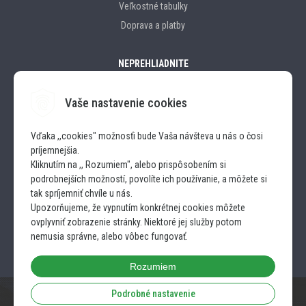
Veľkostné tabulky
Doprava a platby
NEPREHLIADNITE
Vaše nastavenie cookies
Značky
Vďaka ,,cookies" možnosťi bude Vaša návšteva u nás o čosi
príjemnejšia.
SLEDUJTE NÁS
Kliknutím na ,, Rozumiem", alebo prispôsobením si
podrobnejších možností, povolíte ich používanie, a môžete si
INSTAGRAM
tak spríjemniť chvíle u nás.
Upozorňujeme, že vypnutím konkrétnej cookies môžete
ovplyvniť zobrazenie stránky. Niektoré jej služby potom
FACEBOOK
nemusia správne, alebo vôbec fungovať.
Rozumiem
Podrobné nastavenie