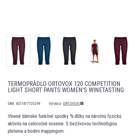
TERMOPRÁDLO ORTOVOX 120 COMPETITION
LIGHT SHORT PANTS WOMEN'S WINETASTING
EAN:
4251877725299
Výrobca:
ORTOVOX
Vlnené dámske funkčné spodky ¾ dlžky na náročnú fyzickú
aktivitu na celoročné nosenie. S bezšvovou technológiou
pletenia a bodmi mappingom.