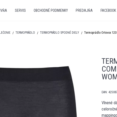
OVŇA
SERVIS
OBCHODNÉ PODMIENKY
PREDAJŇA
FACEBOOK
LEČENIE
TERMOPRÁDLO
TERMOPRÁDLO SPODNÉ DIELY
Termoprádlo Ortovox 120 
TER
COMP
WOM
EAN:
42508
Vlnené dá
celoročné
mapping