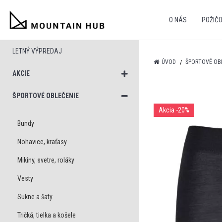
O NÁS
POŽIČ
LETNÝ VÝPREDAJ
ÚVOD
ŠPORTOVÉ OB
AKCIE
ŠPORTOVÉ OBLEČENIE
Akcia
-20%
Bundy
Nohavice, kraťasy
Mikiny, svetre, roláky
Vesty
Sukne a šaty
Tričká, tielka a košele