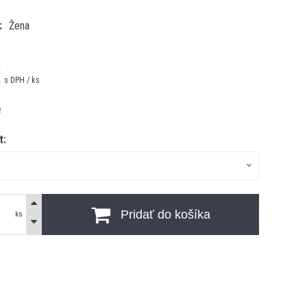
Žena
€
s DPH / ks
e
t:
Pridať do košíka
ks