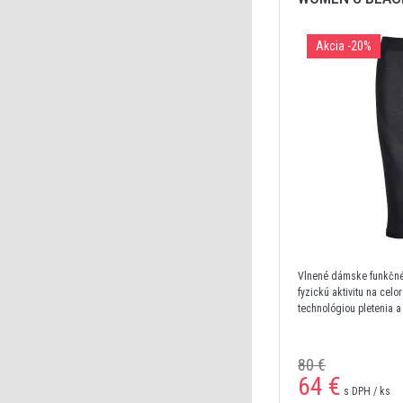
Akcia
-20%
Vlnené dámske funkčné
fyzickú aktivitu na cel
technológiou pletenia
80 €
64 €
s DPH / ks