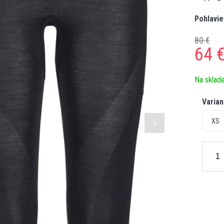
Pohlavie
80 €
64
Na sklad
Varian
XS