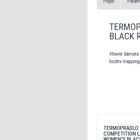
Popis
Param
TERMOP
BLACK 
Vlnené dámske f
bodmi mappin
TERMOPRÁDLO 
COMPETITION 
WOMEN'S BLAC