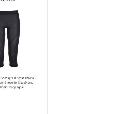
 spodky ¾ dlžky na náročnú
oročné nosenie. S bezšvovou
 a bodmi mappingom.