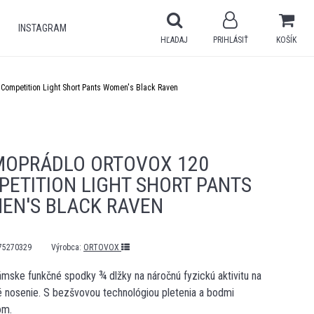
INSTAGRAM
HĽADAJ
PRIHLÁSIŤ
KOŠÍK
Competition Light Short Pants Women's Black Raven
MOPRÁDLO ORTOVOX 120
ETITION LIGHT SHORT PANTS
EN'S BLACK RAVEN
75270329
Výrobca:
ORTOVOX
mske funkčné spodky ¾ dlžky na náročnú fyzickú aktivitu na
 nosenie. S bezšvovou technológiou pletenia a bodmi
om.