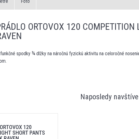
etre
Foto
RÁDLO ORTOVOX 120 COMPETITION 
RAVEN
unkčné spodky ¾ dlžky na náročnú fyzickú aktivitu na celoročné noseni
gom.
Naposledy navštíve
ORTOVOX 120
LIGHT SHORT PANTS
K RAVEN