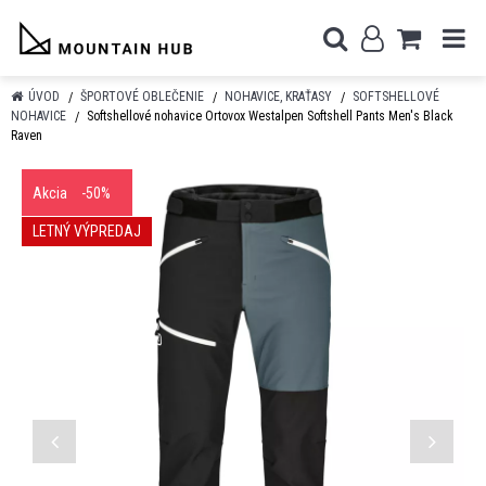
ÚVOD
ŠPORTOVÉ OBLEČENIE
NOHAVICE, KRAŤASY
SOFTSHELLOVÉ
NOHAVICE
Softshellové nohavice Ortovox Westalpen Softshell Pants Men's Black
Raven
Akcia
-50%
LETNÝ VÝPREDAJ