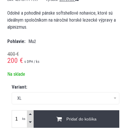
Odolné a pohodlné pánske softshellové nohavice, ktoré sú
ideálnym spoločníkom na náročné horské lezecké výpravy a
alpinizmus.
Pohlavie
Muž
400 €
200
€
s DPH / ks
Na sklade
Variant:
XL
Pridať do košíka
ks