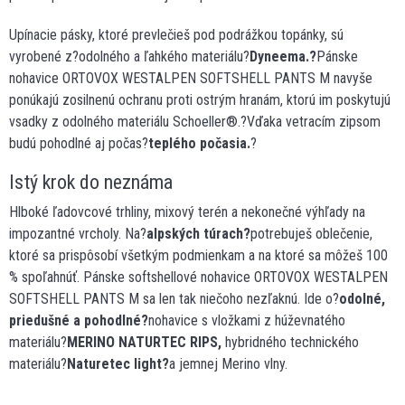
Upínacie pásky, ktoré prevlečieš pod podrážkou topánky, sú
vyrobené z?odolného a ľahkého materiálu?
Dyneema.?
Pánske
nohavice ORTOVOX WESTALPEN SOFTSHELL PANTS M navyše
ponúkajú zosilnenú ochranu proti ostrým hranám, ktorú im poskytujú
vsadky z odolného materiálu Schoeller®.?Vďaka vetracím zipsom
budú pohodlné aj počas?
teplého počasia.
?
Istý krok do neznáma
Hlboké ľadovcové trhliny, mixový terén a nekonečné výhľady na
impozantné vrcholy. Na?
alpských túrach?
potrebuješ oblečenie,
ktoré sa prispôsobí všetkým podmienkam a na ktoré sa môžeš 100
% spoľahnúť. Pánske softshellové nohavice ORTOVOX WESTALPEN
SOFTSHELL PANTS M sa len tak niečoho nezľaknú. Ide o?
odolné,
priedušné a pohodlné?
nohavice s vložkami z húževnatého
materiálu?
MERINO NATURTEC RIPS,
hybridného technického
materiálu?
Naturetec light?
a jemnej Merino vlny.