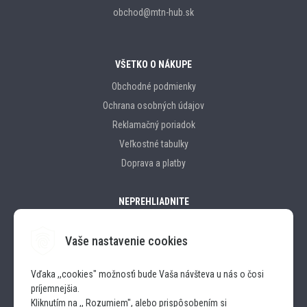
obchod@mtn-hub.sk
VŠETKO O NÁKUPE
Obchodné podmienky
Ochrana osobných údajov
Reklamačný poriadok
Veľkostné tabulky
Doprava a platby
NEPREHLIADNITE
Vaše nastavenie cookies
Značky
Vďaka ,,cookies" možnosťi bude Vaša návšteva u nás o čosi
príjemnejšia.
SLEDUJTE NÁS
Kliknutím na ,, Rozumiem", alebo prispôsobením si