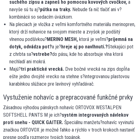
suchého zipsu a zapneš ho pomocou kovových cvočkov,
a
navyše sú tu aj?
pútka na traky.
Nebude ťa nič tlačiť ani v?
kombinácii so sedacím úväzkom.
Na pleciach je vložka z veľmi komfortného materiálu merinopren,
ktorý drží nohavice na svojom mieste a zvyšok je podšitý
vlnenou podšívkou?
MERINO MESH,
ktorá je veľmi?
príjemná na
dotyk, odvádza pot?
a je?
hreje aj po navlhnutí.?
Stekajúci pot
z chrbta sa?
vstrebe?
do pásu, kde ho absorbuje vlna ktorá
nechladí ani mokrá.
Majú?
tri praktické vrecká.
Dve bočné vrecká na zips dopĺňa
ešte jedno dvojité vrecko na stehne s?integrovanou plastovou
karabínkou slúžiace pre lavínový vyhľadávač.
Vystuženie nohavíc a prepracované funkčné prvky
Zásadnou výhodou pánskych nohavíc ORTOVOX WESTALPEN
SOFTSHELL PANTS M je ich?
systém integrovaných návlekov
proti snehu - QUICK GAITER.
Špeciálnu manžetu?nohavíc vyvinutú
značkou ORTOVOX je možné ľahko a rýchlo v troch krokoch nastaviť
presne podľa rozmerov tvojich topánok.