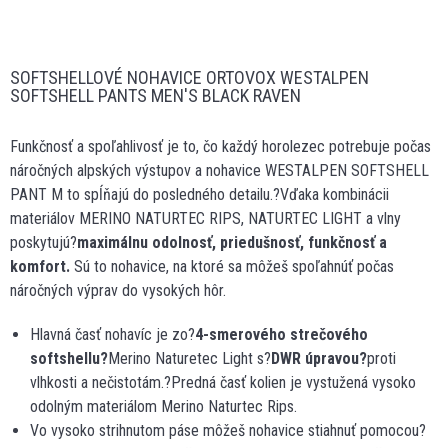
SOFTSHELLOVÉ NOHAVICE ORTOVOX WESTALPEN
SOFTSHELL PANTS MEN'S BLACK RAVEN
Funkčnosť a spoľahlivosť je to, čo každý horolezec potrebuje počas
náročných alpských výstupov a nohavice WESTALPEN SOFTSHELL
PANT M to spĺňajú do posledného detailu.?Vďaka kombinácii
materiálov MERINO NATURTEC RIPS, NATURTEC LIGHT a vlny
poskytujú?
maximálnu odolnosť, priedušnosť, funkčnosť a
komfort.
Sú to nohavice, na ktoré sa môžeš spoľahnúť počas
náročných výprav do vysokých hôr.
Hlavná časť nohavíc je zo?
4-smerového strečového
softshellu?
Merino Naturetec Light s?
DWR úpravou?
proti
vlhkosti a nečistotám.?Predná časť kolien je vystužená vysoko
odolným materiálom Merino Naturtec Rips.
Vo vysoko strihnutom páse môžeš nohavice stiahnuť pomocou?