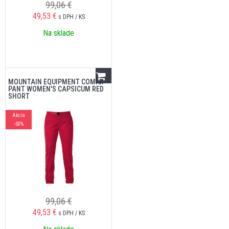
99,06 €
49,53
€
s DPH / KS
Na sklade
MOUNTAIN EQUIPMENT COMICI
PANT WOMEN'S CAPSICUM RED
SHORT
Akcia
-50%
99,06 €
49,53
€
s DPH / KS