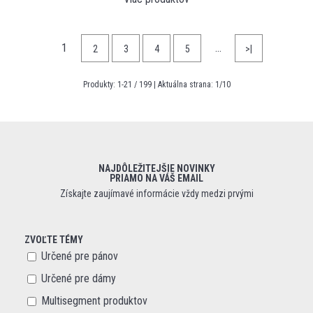
1
…
2
3
4
5
>|
Produkty:
1
-
21
/
199
| Aktuálna strana:
1
/
10
NAJDÔLEŽITEJŠIE NOVINKY
PRIAMO NA VÁŠ EMAIL
Získajte zaujímavé informácie vždy medzi prvými
ZVOĽTE TÉMY
Určené pre pánov
Určené pre dámy
Multisegment produktov