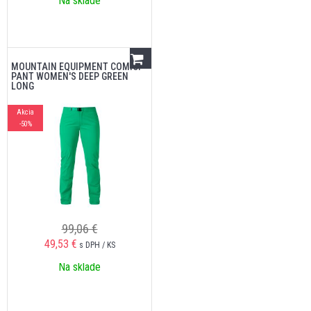
Na sklade
MOUNTAIN EQUIPMENT COMICI
PANT WOMEN'S DEEP GREEN
LONG
Akcia
-50%
99,06 €
49,53
€
s DPH / KS
Na sklade