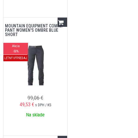
MOUNTAIN EQUIPMENT COMICI
PANT WOMEN'S OMBRE BLUE
SHORT
Akcia
-50%
LETNÝ VÝPREDAJ
99,06 €
49,53
€
s DPH / KS
Na sklade