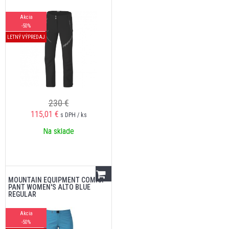
Akcia
-50%
LETNÝ VÝPREDAJ
230 €
115,01
€
s DPH / ks
Na sklade
MOUNTAIN EQUIPMENT COMICI
PANT WOMEN'S ALTO BLUE
REGULAR
Akcia
-50%