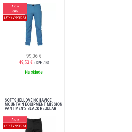
Akcia
-50%
LETNÝ VÝPREDAJ
99,06 €
49,53
€
s DPH / KS
Na sklade
SOFTSHELLOVÉ NOHAVICE
MOUNTAIN EQUIPMENT MISSION
PANT MEN'S BLACK REGULAR
Akcia
LETNÝ VÝPREDAJ