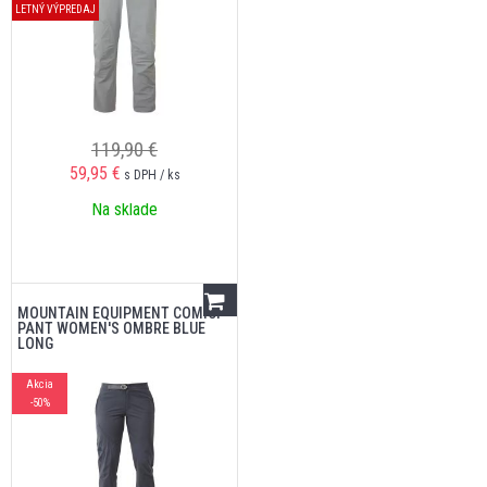
LETNÝ VÝPREDAJ
119,90 €
59,95
€
s DPH / ks
Na sklade
MOUNTAIN EQUIPMENT COMICI
PANT WOMEN'S OMBRE BLUE
LONG
Akcia
-50%