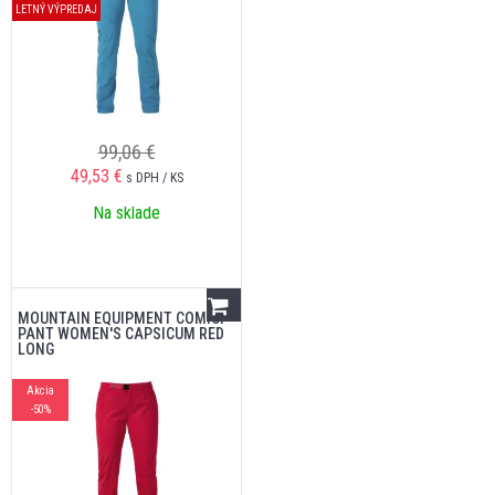
LETNÝ VÝPREDAJ
99,06 €
49,53
€
s DPH / KS
Na sklade
MOUNTAIN EQUIPMENT COMICI
PANT WOMEN'S CAPSICUM RED
LONG
Akcia
-50%