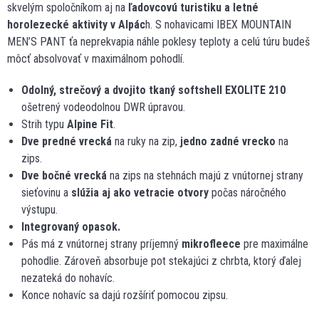
skvelým spoločníkom aj na
ľadovcovú turistiku a letné
horolezecké aktivity v Alpác
h. S nohavicami IBEX MOUNTAIN
MEN’S PANT ťa neprekvapia náhle poklesy teploty a celú túru budeš
môcť absolvovať v maximálnom pohodlí.
Odolný, strečový a dvojito tkaný softshell EXOLITE 210
ošetrený vodeodolnou DWR úpravou.
Strih typu
Alpine Fit
.
Dve predné vrecká
na ruky na zip,
jedno zadné vrecko
na
zips.
Dve bočné vrecká
na zips na stehnách majú z vnútornej strany
sieťovinu a
slúžia aj ako vetracie otvory
počas náročného
výstupu.
Integrovaný opasok.
Pás má z vnútornej strany príjemný
mikrofleece
pre maximálne
pohodlie. Zároveň absorbuje pot stekajúci z chrbta, ktorý ďalej
nezateká do nohavíc.
Konce nohavíc sa dajú rozšíriť pomocou zipsu.