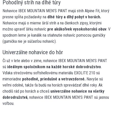
Pohodlný strih na dlhé túry
Nohavice IBEX MOUNTAIN MEN’S PANT majú strih Alpine Fit, ktorý
presne spĺňa požiadavky na
dlhé túry a dlhý pobyt v horách.
Nohavice majú o mierne širší strih a na členkoch zipsy, ktorými
možno upraviť šírku nohavíc
pre akúkoľvek vysokohorskú obuv
. V
spodnom leme je kanálik na stiahnutie nohavíc pomocou gumičky
(gumička nie je súčasťou nohavíc).
Univerzálne nohavice do hôr
Či už v lete alebo v zime, nohavice IBEX MOUNTAIN MEN’S PANT
sú
ideálnym spoločníkom na každé horské dobrodružstvo
.
Vďaka strečovému softshellovému materiálu EXOLITE 210 sú
mimoriadne
pohodlné, priedušné a vetruvzdorné.
Navyše sú
veľmi odolné, takže ťa budú na horách sprevádzať dlhé roky. Ak
chodíš rád po horách a chceš
univerzálne nohavice na všetky
dobrodružstvá
, nohavice IBEX MOUNTAIN MEN’S PANT sú jasnou
voľbou.