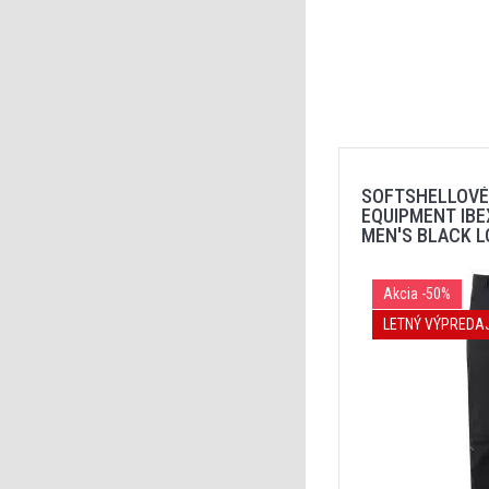
SOFTSHELLOVÉ
EQUIPMENT IBE
MEN'
Akcia
-50%
LETNÝ VÝPREDA