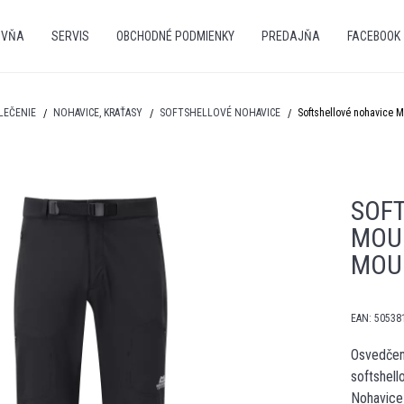
OVŇA
SERVIS
OBCHODNÉ PODMIENKY
PREDAJŇA
FACEBOOK
LEČENIE
NOHAVICE, KRAŤASY
SOFTSHELLOVÉ NOHAVICE
Softshellové nohavice 
SOF
MOU
MOU
EAN:
50538
Osvedčený
softshell
Nohavice