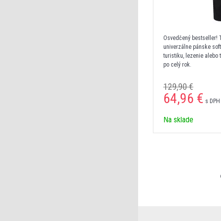
Osvedčený bestseller! 
univerzálne pánske sof
turistiku, lezenie aleb
po celý rok.
129,90 €
64,96 €
s DPH 
Na sklade