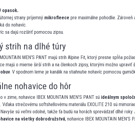
ý opasok.
útornej strany príjemný
mikrofleece
pre maximálne pohodlie. Zároveň a
eká do nohavíc.
íc sa dajú rozšíriť pomocou zipsu.
 strih na dlhé túry
MOUNTAIN MEN’S PANT majú strih Alpine Fit, ktorý presne spĺňa poži
ce majú o mierne širší strih a na členkoch zipsy, ktorými možno upraviť 
 obuv
. V spodnom leme je kanálik na stiahnutie nohavíc pomocou gumičk
álne nohavice do hôr
lebo v zime, nohavice IBEX MOUNTAIN MEN’S PANT sú
ideálnym spoloč
o
. Vďaka strečovému softshellovému materiálu EXOLITE 210 sú mimori
Navyše sú veľmi odolné, takže ťa budú na horách sprevádzať dlhé roky.
ohavice na všetky dobrodružstvá
, nohavice IBEX MOUNTAIN MEN’S P