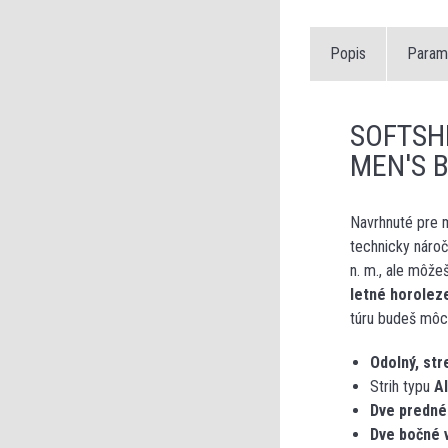
Popis
Param
SOFTSH
MEN'S 
Navrhnuté pre 
technicky náro
n. m., ale môžeš
letné horoleze
túru budeš môc
Odolný, str
Strih typu
Al
Dve predné
Dve bočné 