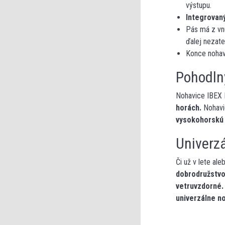
výstupu.
Integrovan
Pás má z vn
ďalej nezat
Konce nohav
Pohodlný
Nohavice IBEX 
horách.
Nohavi
vysokohorskú
Univerz
Či už v lete a
dobrodružstv
vetruvzdorné.
univerzálne n