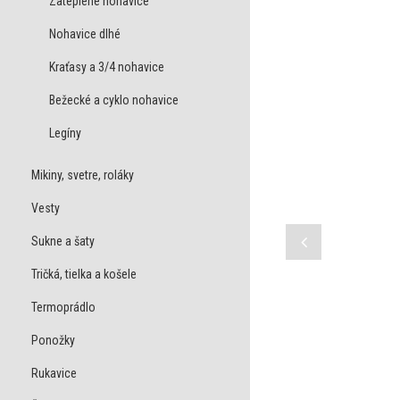
Zateplené nohavice
Nohavice dlhé
Kraťasy a 3/4 nohavice
Bežecké a cyklo nohavice
Legíny
Mikiny, svetre, roláky
Vesty
Sukne a šaty
Tričká, tielka a košele
Termoprádlo
Ponožky
Rukavice