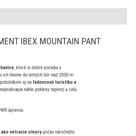
MENT IBEX MOUNTAIN PANT
ohavice
, ktoré si dobre poradia s
 ich hlavne do letných hôr nad 2000 m
spoločníkom aj na
ľadovcovú turistiku a
prekvapia náhle poklesy teploty a celú
DWR úpravou.
j ako vetracie otvory
počas náročného