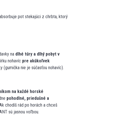
bsorbuje pot stekajúci z chrbta, ktorý
adavky na
dlhé túry a dlhý pobyt v
šírku nohavíc
pre akúkoľvek
y (gumička nie je súčasťou nohavíc).
níkom na každé horské
adne
pohodlné, priedušné a
 Ak chodíš rád po horách a chceš
ANT sú jasnou voľbou.