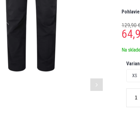
Pohlavie
129,90 
64,
Na sklad
Varian
XS