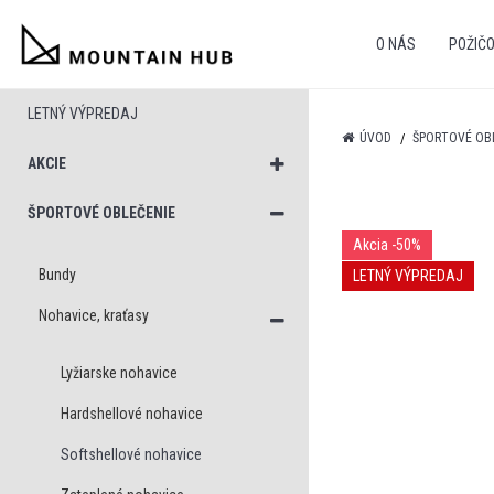
O NÁS
POŽIČ
LETNÝ VÝPREDAJ
ÚVOD
ŠPORTOVÉ OB
AKCIE
ŠPORTOVÉ OBLEČENIE
Akcia
-50%
Bundy
LETNÝ VÝPREDAJ
Nohavice, kraťasy
Lyžiarske nohavice
Hardshellové nohavice
Softshellové nohavice