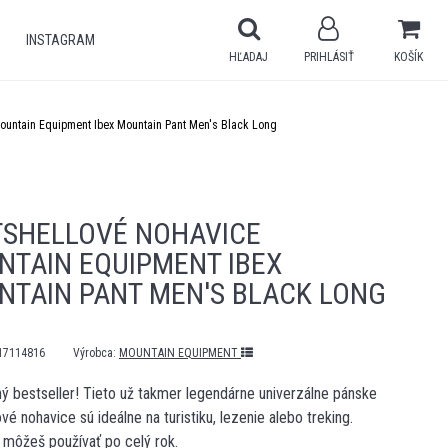
INSTAGRAM
HĽADAJ
PRIHLÁSIŤ
KOŠÍK
Mountain Equipment Ibex Mountain Pant Men's Black Long
TSHELLOVÉ NOHAVICE
NTAIN EQUIPMENT IBEX
NTAIN PANT MEN'S BLACK LONG
17114816
Výrobca:
MOUNTAIN EQUIPMENT
 bestseller! Tieto už takmer legendárne univerzálne pánske
ové nohavice sú ideálne na turistiku, lezenie alebo treking.
 môžeš používať po celý rok.