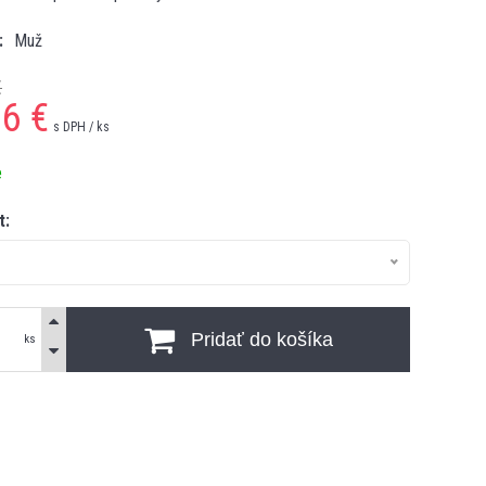
Muž
€
96
€
s DPH / ks
e
t:
Pridať do košíka
ks