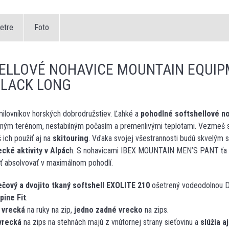
etre
Foto
ELLOVÉ NOHAVICE MOUNTAIN EQUIP
BLACK LONG
milovníkov horských dobrodružstiev. Ľahké a
pohodlné softshellové n
čným terénom, nestabilným počasím a premenlivými teplotami. Vezmeš si
 ich použiť aj na
skitouring
. Vďaka svojej všestrannosti budú skvelým 
cké aktivity v Alpác
h. S nohavicami IBEX MOUNTAIN MEN’S PANT ťa ne
ť absolvovať v maximálnom pohodlí.
ečový a dvojito tkaný softshell EXOLITE 210
ošetrený vodeodolnou 
pine Fit
.
 vrecká
na ruky na zip,
jedno zadné vrecko
na zips.
vrecká
na zips na stehnách majú z vnútornej strany sieťovinu a
slúžia a