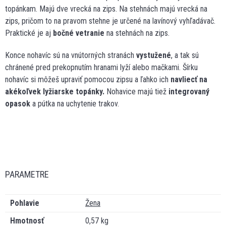
topánkam. Majú dve vrecká na zips. Na stehnách majú vrecká na
zips, pričom to na pravom stehne je určené na lavínový vyhľadávač.
Praktické je aj
bočné vetranie
na stehnách na zips.
Konce nohavíc sú na vnútorných stranách
vystužené
, a tak sú
chránené pred prekopnutím hranami lyží alebo mačkami. Šírku
nohavíc si môžeš upraviť pomocou zipsu a ľahko ich
navliecť na
akékoľvek lyžiarske topánky.
Nohavice majú tiež
integrovaný
opasok
a pútka na uchytenie trakov.
PARAMETRE
Pohlavie
Žena
Hmotnosť
0,57 kg