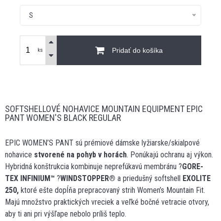
S
Pridať do košíka
ks
SOFTSHELLOVÉ NOHAVICE MOUNTAIN EQUIPMENT EPIC
PANT WOMEN'S BLACK REGULAR
EPIC WOMEN’S PANT sú prémiové dámske lyžiarske/skialpové
nohavice
stvorené na pohyb v horách
. Ponúkajú ochranu aj výkon.
Hybridná konštrukcia kombinuje neprefúkavú membránu ?
GORE-
TEX INFINIUM™
?
WINDSTOPPER
®
a priedušný softshell
EXOLITE
250,
ktoré ešte dopĺňa prepracovaný strih Women’s Mountain Fit.
Majú množstvo praktických vreciek a veľké bočné vetracie otvory,
aby ti ani pri výšľape nebolo príliš teplo.