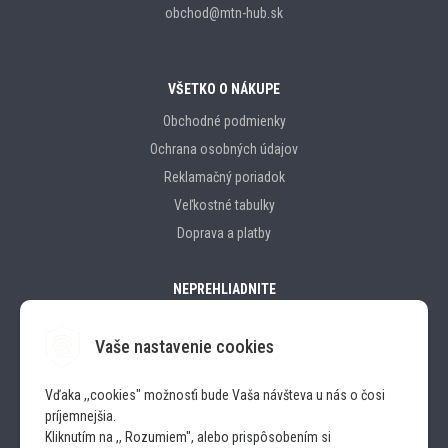
obchod@mtn-hub.sk
VŠETKO O NÁKUPE
Obchodné podmienky
Ochrana osobných údajov
Reklamačný poriadok
Veľkostné tabulky
Doprava a platby
NEPREHLIADNITE
Vaše nastavenie cookies
Značky
Vďaka ,,cookies" možnosťi bude Vaša návšteva u nás o čosi
príjemnejšia.
SLEDUJTE NÁS
Kliknutím na ,, Rozumiem", alebo prispôsobením si