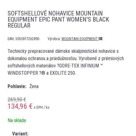
SOFTSHELLOVÉ NOHAVICE MOUNTAIN
EQUIPMENT EPIC PANT WOMEN'S BLACK
REGULAR
EAN:
5053817262890
Výrobca:
MOUNTAIN EQUIPMENT
Technicky prepracované dámske skialpinistické nohavice s
dokonalou ochranou a priedušnosťou. Vyrobené z prémiových
softshellových materiálov ?GORE-TEX INFINIUM ™
WINDSTOPPER ?® a EXOLITE 250.
Pohlavie
Žena
269,90 €
134,96
€
s DPH / ks
Na sklade
Variant: