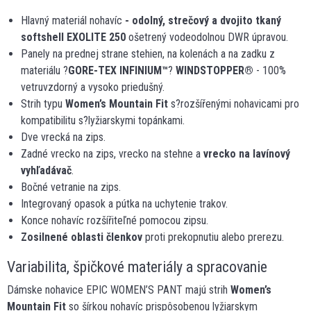
Hlavný materiál nohavíc
- odolný, strečový a dvojito tkaný
softshell EXOLITE 250
ošetrený vodeodolnou DWR úpravou.
Panely na prednej strane stehien, na kolenách a na zadku z
materiálu ?
GORE-TEX INFINIUM™
?
WINDSTOPPER
®
- 100%
vetruvzdorný a vysoko priedušný.
Strih typu
Women’s
Mountain Fit
s?rozšířenými nohavicami pro
kompatibilitu s?lyžiarskymi topánkami.
Dve vrecká na zips.
Zadné vrecko na zips, vrecko na stehne a
vrecko na lavínový
vyhľadávač
.
Bočné vetranie na zips.
Integrovaný opasok a pútka na uchytenie trakov.
Konce nohavíc rozšířiteľné pomocou zipsu.
Zosilnené oblasti členkov
proti prekopnutiu alebo prerezu.
Variabilita, špičkové materiály a spracovanie
Dámske nohavice EPIC WOMEN’S PANT majú strih
Women’s
Mountain Fit
so šírkou nohavíc prispôsobenou lyžiarskym