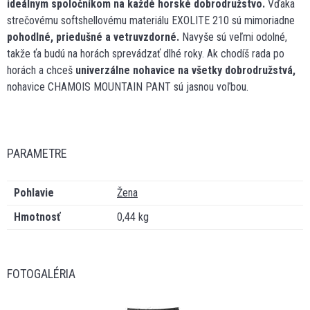
ideálnym spoločníkom na každé horské dobrodružstvo.
Vďaka
strečovému softshellovému materiálu EXOLITE 210 sú mimoriadne
pohodlné, priedušné a vetruvzdorné.
Navyše sú veľmi odolné,
takže ťa budú na horách sprevádzať dlhé roky. Ak chodíš rada po
horách a chceš
univerzálne nohavice na všetky dobrodružstvá,
nohavice CHAMOIS MOUNTAIN PANT sú jasnou voľbou.
PARAMETRE
Pohlavie
Žena
Hmotnosť
0,44 kg
FOTOGALÉRIA