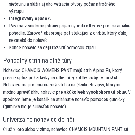
sieťovinu a slúžia aj ako vetracie otvory počas náročného
výstupu.
Integrovaný opasok.
Pás má z vnútornej strany príjemný
mikrofleece
pre maximálne
pohodlie. Zároveň absorbuje pot stekajúci z chrbta, ktorý ďalej
nezateká do nohavíc.
Konce nohavíc sa dajú rozšíriť pomocou zipsu.
Pohodlný strih na dlhé túry
Nohavice CHAMOIS WOMENS PANT majú strih Alpine Fit, ktorý
presne spĺňa požiadavky na
dlhé túry a dlhý pobyt v horách.
Nohavice majú o mierne širší strih a na členkoch zipsy, ktorými
možno upraviť šírku nohavíc
pre akúkoľvek vysokohorskú obuv
. V
spodnom leme je kanálik na stiahnutie nohavíc pomocou gumičky
(gumička nie je súčasťou nohavíc).
Univerzálne nohavice do hôr
Či už v lete alebo v zime, nohavice CHAMOIS MOUNTAIN PANT sú