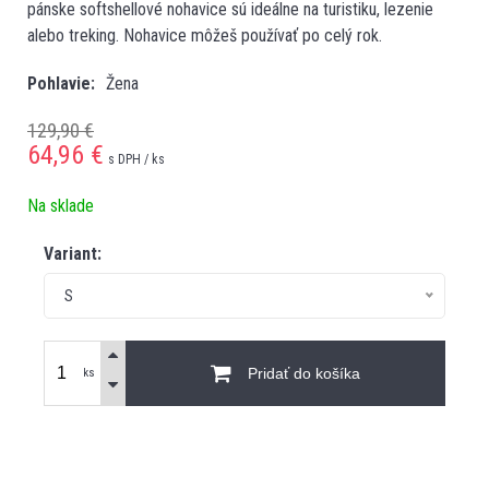
pánske softshellové nohavice sú ideálne na turistiku, lezenie
alebo treking. Nohavice môžeš používať po celý rok.
Pohlavie
Žena
129,90 €
64,96
€
s DPH / ks
Na sklade
Variant:
S
Pridať do košíka
ks