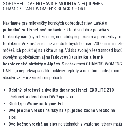
SOFTSHELLOVÉ NOHAVICE MOUNTAIN EQUIPMENT
CHAMOIS PANT WOMEN'S BLACK SHORT
Navrhnuté pre milovníčky horských dobrodružstiev. Ľahké a
pohodlné softshellové nohavice
, ktoré si dobre poradia s
technicky náročným terénom, nestabilným počasím a premenlivými
teplotami. Vezmeš si ich hlavne do letných hôr nad 2000 m n. m., ale
môžeš ich použiť aj na
skitouring
. Vďaka svojej všestrannosti budú
skvelým spoločníkom aj na
ľadovcovú turistiku a letné
horolezecké aktivity v Alpác
h. S nohavicami CHAMOIS WOMENS
PANT ťa neprekvapia náhle poklesy teploty a celú túru budeš môcť
absolvovať v maximálnom pohodlí.
Odolný, strečový a dvojito tkaný softshell EXOLITE 210
ošetrený vodeodolnou DWR úpravou.
Strih typu
Women’s Alpine Fit
.
Dve predné vrecká
na ruky na zip,
jedno zadné vrecko
na
zips.
Dve bočné vrecká na zips
na stehnách z vnútornej strany majú