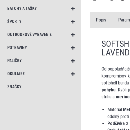
BATOHY A TAŠKY
Popis
Param
ŠPORTY
OUTDOOROVÉ VYBAVENIE
SOFTSH
POTRAVINY
LAVEND
PALIČKY
Od popoludňajš
OKULIARE
kompromisov
k
softshell bunda 
ZNAČKY
pohybu.
Kvôli j
strihu a
merino
Materiál
ME
odolný prot
Podšívka z 