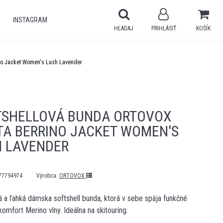
INSTAGRAM
HĽADAJ
PRIHLÁSIŤ
KOŠÍK
ino Jacket Women's Lush Lavender
TSHELLOVÁ BUNDA ORTOVOX
TA BERRINO JACKET WOMEN'S
H LAVENDER
77794974
Výrobca:
ORTOVOX
 a ľahká dámska softshell bunda, ktorá v sebe spája funkčné
 komfort Merino vlny. Ideálna na skitouring.