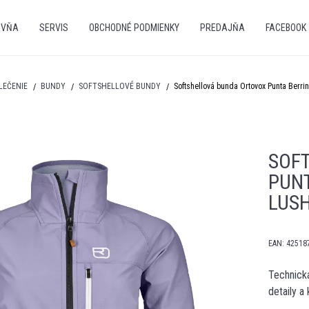
OVŇA
SERVIS
OBCHODNÉ PODMIENKY
PREDAJŇA
FACEBOOK
LEČENIE
BUNDY
SOFTSHELLOVÉ BUNDY
Softshellová bunda Ortovox Punta Berr
SOF
PUN
LUS
EAN:
42518
Technická
detaily a