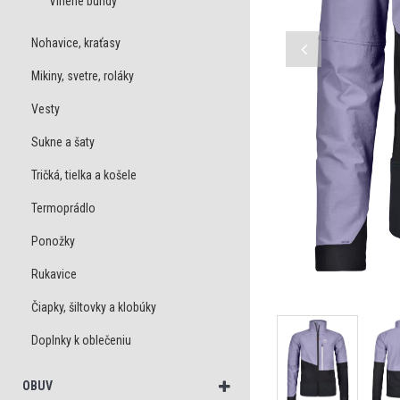
Vlnené bundy
Nohavice, kraťasy
Mikiny, svetre, roláky
Vesty
Sukne a šaty
Tričká, tielka a košele
Termoprádlo
Ponožky
Rukavice
Čiapky, šiltovky a klobúky
Doplnky k oblečeniu
OBUV