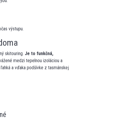
ybu.
očas výstupu.
 doma
ý skitouring.
Je to funkčná,
yvážené medzi tepelnou izoláciou a
e ľahká a vďaka podšívke z tasmánskej
né