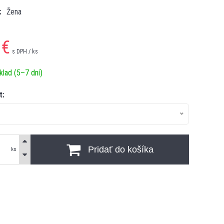
Žena
€
s DPH / ks
klad (5–7 dní)
t:
Pridať do košíka
ks