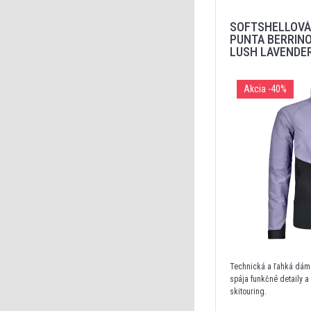
SOFTSHELLOVÁ
PUNTA BERRIN
LUSH LAVENDE
Akcia
-40%
Technická a ľahká dáms
spája funkčné detaily a
skitouring.