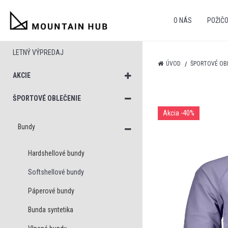
O NÁS
POŽIČ
LETNÝ VÝPREDAJ
ÚVOD
ŠPORTOVÉ OB
AKCIE
ŠPORTOVÉ OBLEČENIE
Akcia
-40%
Bundy
Hardshellové bundy
Softshellové bundy
Páperové bundy
Bunda syntetika