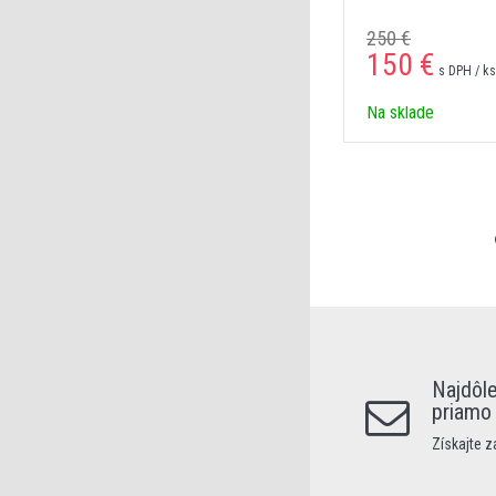
250 €
150 €
s DPH / ks
Na sklade
Najdôle
priamo
Získajte 