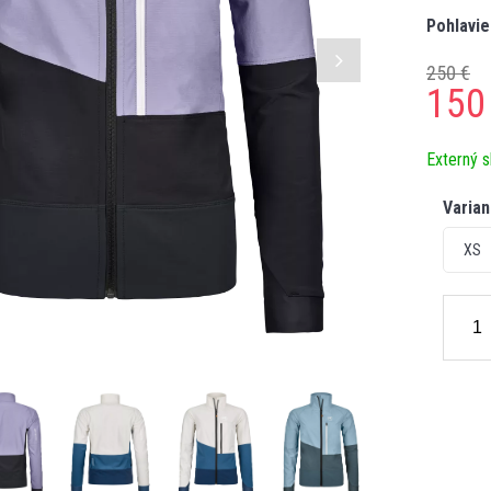
Pohlavie
250 €
150
Externý s
Varian
XS