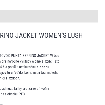
RINO JACKET WOMEN'S LUSH
da ORTOVOX PUNTA BERRINO JACKET W bez
tá pre náročné výstupy a dlhé zjazdy. Táto
hká
a ponúka neskutočnú
slobodu
ejšiu túru. Vďaka kombinácii technického
 či zjazdoch.
loschnúci, ľahký, ale zároveň veľmi
bez obsahu PFC.