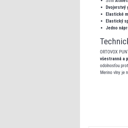
Strih
Athleti
Dvojvrstvý 
Elastické m
Elastický 
Jedno nápr
Technic
ORTOVOX PUNTA 
všestranná a 
odolnosťou prot
Merino vlny je 