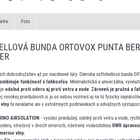
etre
Foto
ELLOVÁ BUNDA ORTOVOX PUNTA BER
ER
ích dobrodružstiev až po viacdenné túry. Dámska softshellová bun
ombinuje funkčnosť s ľahkosťou
. Minimalistická a univerzálna, vyvinu
je
odolná proti oderu aj proti vetru a vode
.
Zároveň je pružná a ľa
ej vysokej priedušnosti si ju so sebou vezmeš aj na tú fyzicky najnáročn
 vlny
ťa nesklame ani v extrémnych podmienkach a odvážnych výstupoch
RINO AIRSOLATION
- vysoko priedušný, odolný proti vetru a vode, rých
i oderu, strečový v dvoch smeroch, ošetrený vodeodolnou
DWR úpravou
merino vlny.