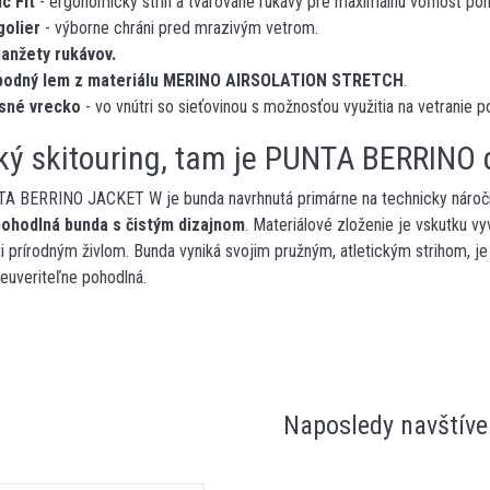
c Fit
- ergonomický strih a tvarované rukávy pre maximálnu voľnosť poh
golier
- výborne chráni pred mrazivým vetrom.
anžety rukávov.
spodný lem z materiálu MERINO AIRSOLATION STRETCH
.
sné vrecko
- vo vnútri so sieťovinou s možnosťou využitia na vetranie p
ký skitouring, tam je PUNTA BERRINO
BERRINO JACKET W je bunda navrhnutá primárne na technicky náročn
pohodlná bunda s čistým dizajnom
. Materiálové zloženie je vskutku v
i prírodným živlom. Bunda vyniká svojim pružným, atletickým strihom, j
neuveriteľne pohodlná.
Naposledy navštíve