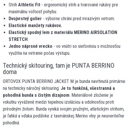
Strih
Athletic Fit
- ergonomický strih a tvarované rukávy pre
maximálnu voľnosť pohybu.
Dvojvrstvý golier
- výborne chráni pred mrazivým vetrom.
Elastické manžety rukávov.
Elastický spodný lem z materiálu MERINO AIRSOLATION
STRETCH
.
Jedno náprsné vrecko
- vo vnútri so sieťovinou s možnosťou
využitia na vetranie počas výstupu.
Technický skitouring, tam je PUNTA BERRINO
doma
ORTOVOX PUNTA BERRINO JACKET M je bunda navrhnutá primárne
na technicky náročný skitouring.
Je to funkčná, všestranná a
pohodlná bunda s čistým dizajnom
. Materiálové zloženie je
vskutku vyvážené medzi tepelnou izoláciou a odolnosťou proti
prírodným živlom. Bunda vyniká svojim pružným, atletickým strihom,
je ľahká a vďaka podšívke z tasmánskej Merino vlny je neuveriteľne
pohodlná.