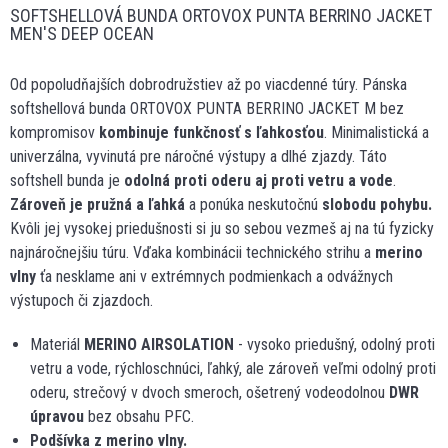
SOFTSHELLOVÁ BUNDA ORTOVOX PUNTA BERRINO JACKET
MEN'S DEEP OCEAN
Od popoludňajších dobrodružstiev až po viacdenné túry. Pánska
softshellová bunda ORTOVOX PUNTA BERRINO JACKET M bez
kompromisov
kombinuje funkčnosť s ľahkosťou
. Minimalistická a
univerzálna, vyvinutá pre náročné výstupy a dlhé zjazdy. Táto
softshell bunda je
odolná proti oderu aj proti vetru a vode
.
Zároveň je pružná a ľahká
a ponúka neskutočnú
slobodu pohybu.
Kvôli jej vysokej priedušnosti si ju so sebou vezmeš aj na tú fyzicky
najnáročnejšiu túru. Vďaka kombinácii technického strihu a
merino
vlny
ťa nesklame ani v extrémnych podmienkach a odvážnych
výstupoch či zjazdoch.
Materiál
MERINO AIRSOLATION
- vysoko priedušný, odolný proti
vetru a vode, rýchloschnúci, ľahký, ale zároveň veľmi odolný proti
oderu, strečový v dvoch smeroch, ošetrený vodeodolnou
DWR
úpravou
bez obsahu PFC.
Podšívka z merino vlny.