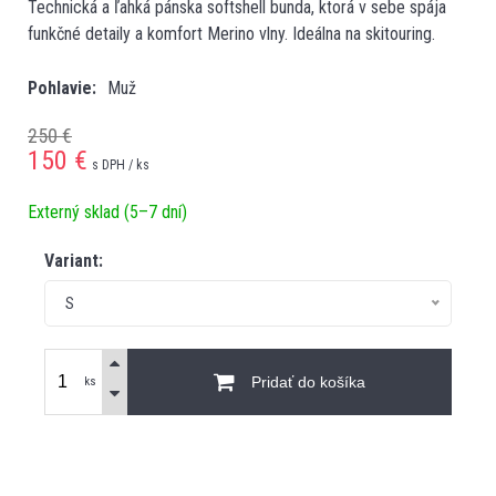
Technická a ľahká pánska softshell bunda, ktorá v sebe spája
funkčné detaily a komfort Merino vlny. Ideálna na skitouring.
Pohlavie
Muž
250 €
150
€
s DPH / ks
Externý sklad (5–7 dní)
Variant:
S
Pridať do košíka
ks