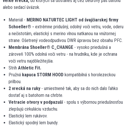
veľké vrecká,
do ktorých sa dostaneš aj cez bedrový pás batohu
alebo sedací úväzok.
Materiál -
MERINO NATURTEC LIGHT od švajčiarskej firmy
Schoeller
®
-
extrémne pridušný, odolný voči vetru, vode, oderu
a nečistotám, elastický s merino vlnou natkanou na vnútornej
strane. Ošetrený vodeodpudivou DWR úpravou bez obsahu PFC.
Membrána Shoeller
®
C_CHANGE
- vysoko priedušná a
zároveň 100% odolná voči vetru - na hrudníku, kde je ochrana
voči vetru najdôležitejšia.
Strih
Athletic Fit.
Pružná
kapuca STORM HOOD
kompatibilná s horolezeckou
prilbou.
2 vrecká na ruky
- umiestnené tak, aby sa do nich dalo ľahko
dostať aj s batohom na chrbte.
Vetracie otvory v podpazuší
- spolu s výbornou priedušnosťou
zlepšujú cirkuláciu vzduchu.
Elastický lem rukávov.
Elastický spodný lem bundy.