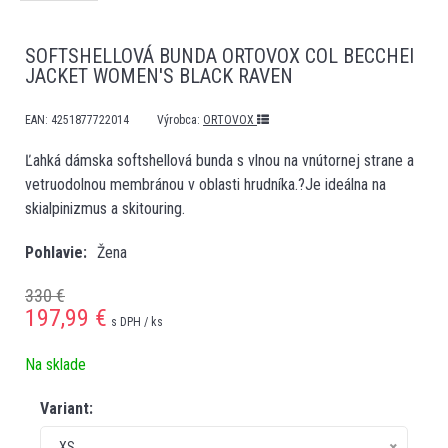
SOFTSHELLOVÁ BUNDA ORTOVOX COL BECCHEI
JACKET WOMEN'S BLACK RAVEN
EAN:
4251877722014
Výrobca:
ORTOVOX
Ľahká dámska softshellová bunda s vlnou na vnútornej strane a
vetruodolnou membránou v oblasti hrudníka.?Je ideálna na
skialpinizmus a skitouring.
Pohlavie
Žena
330 €
197,99
€
s DPH / ks
Na sklade
Variant:
XS