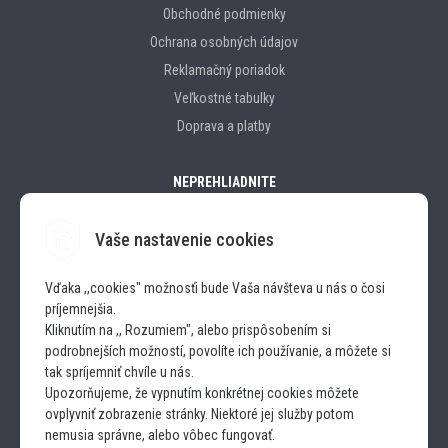
Obchodné podmienky
Ochrana osobných údajov
Reklamačný poriadok
Veľkostné tabulky
Doprava a platby
NEPREHLIADNITE
Vaše nastavenie cookies
Značky
Vďaka ,,cookies" možnosťi bude Vaša návšteva u nás o čosi
príjemnejšia.
SLEDUJTE NÁS
Kliknutím na ,, Rozumiem", alebo prispôsobením si
podrobnejších možností, povolíte ich používanie, a môžete si
INSTAGRAM
tak spríjemniť chvíle u nás.
Upozorňujeme, že vypnutím konkrétnej cookies môžete
ovplyvniť zobrazenie stránky. Niektoré jej služby potom
FACEBOOK
nemusia správne, alebo vôbec fungovať.