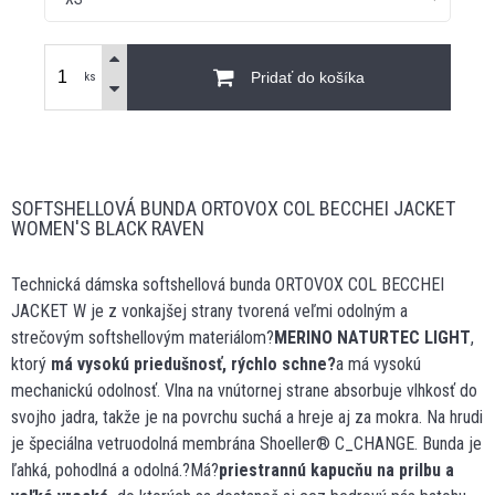
Pridať do košíka
ks
SOFTSHELLOVÁ BUNDA ORTOVOX COL BECCHEI JACKET
WOMEN'S BLACK RAVEN
Technická dámska softshellová bunda ORTOVOX COL BECCHEI
JACKET W je z vonkajšej strany tvorená veľmi odolným a
strečovým softshellovým materiálom?
MERINO NATURTEC LIGHT
,
ktorý
má vysokú priedušnosť, rýchlo schne?
a má vysokú
mechanickú odolnosť. Vlna na vnútornej strane absorbuje vlhkosť do
svojho jadra, takže je na povrchu suchá a hreje aj za mokra. Na hrudi
je špeciálna vetruodolná membrána Shoeller® C_CHANGE. Bunda je
ľahká, pohodlná a odolná.?Má?
priestrannú kapucňu na prilbu a