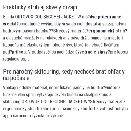
Praktický strih aj skvelý dizajn
Bunda ORTOVOX COL BECCHEI JACKET W má?
dve priestranné
vrecká?
umiestnené vyššie, aby si sa do nich dostal aj so zapnutým
bedrovým pásom batohu.??Strečový materiál,?
ergonomický strih?
a elastické manžety na rukávoch aj v páse držia bundu na mieste.?
Kapucňa má elastický lem, ploché švy, ktoré ťa nebudú tlačiť ani
pod?
prilbou.
V podpazuší sa nachádzajú?
vetracie zipsy?
pre lepšiu
reguláciu tepla.
Pre náročný skitouring, kedy nechceš brať ohľady
na počasie
Vonkajší odolný materiál, neprefúkavé panely na hrudi a?vnútorná
funkčná vlna spolu vytvárajú skvelú bundu na skialpinizmus a
skitouring ORTOVOX COL BECCHEI JACKET W.?Strečový materiál a
ergonomický strih ti zabezpečí maximálny komfort a voľnosť pohybu
aj pri náročnom fyzickom výkone.