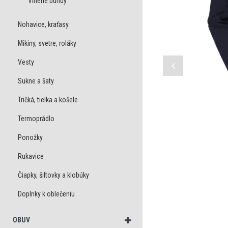
Vlnené bundy
Nohavice, kraťasy
Mikiny, svetre, roláky
Vesty
Sukne a šaty
Tričká, tielka a košele
Termoprádlo
Ponožky
Rukavice
Čiapky, šiltovky a klobúky
Doplnky k oblečeniu
OBUV