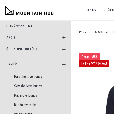
O NÁS
POŽIČ
LETNÝ VÝPREDAJ
ÚVOD
ŠPORTOVÉ OB
AKCIE
ŠPORTOVÉ OBLEČENIE
Akcia
-50%
Bundy
LETNÝ VÝPREDAJ
Hardshellové bundy
Softshellové bundy
Páperové bundy
Bunda syntetika