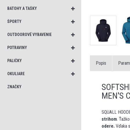
BATOHY A TAŠKY
ŠPORTY
OUTDOOROVÉ VYBAVENIE
POTRAVINY
PALIČKY
Popis
Param
OKULIARE
SOFTSH
ZNAČKY
MEN'S 
SQUALL HOODED
strihom
. Ťažko
odere.
Vďaka s