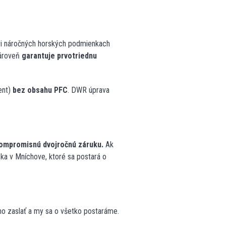
pri náročných horských podmienkach
zároveň
garantuje prvotriednu
ent)
bez obsahu PFC
. DWR úprava
ompromisnú dvojročnú záruku.
Ak
ka v Mníchove, ktoré sa postará o
ho zaslať a my sa o všetko postaráme.