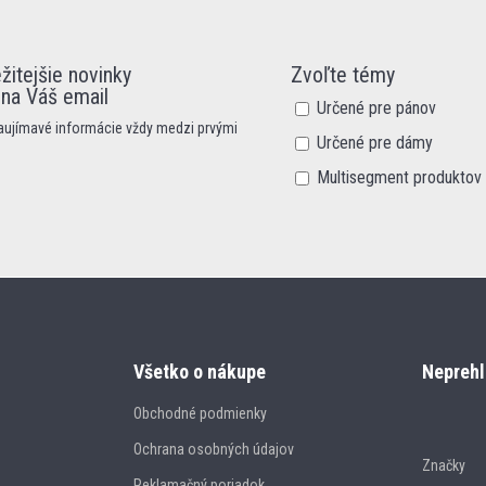
žitejšie novinky
Zvoľte témy
 na Váš email
Určené pre pánov
zaujímavé informácie vždy medzi prvými
Určené pre dámy
Multisegment produktov
Všetko o nákupe
Neprehl
Obchodné podmienky
Ochrana osobných údajov
Značky
Reklamačný poriadok