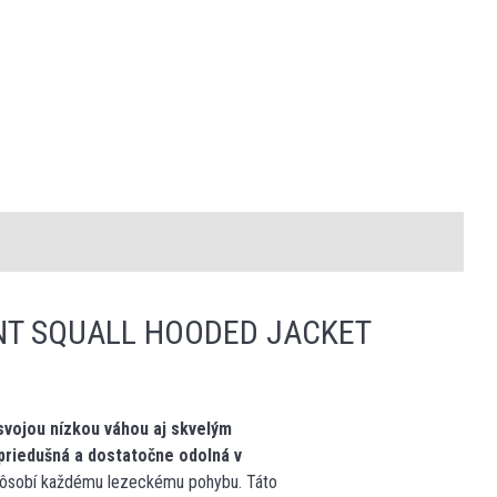
NT SQUALL HOODED JACKET
svojou nízkou váhou aj skvelým
priedušná a dostatočne odolná v
pôsobí každému lezeckému pohybu. Táto