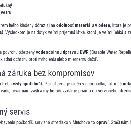
edušný
 v
e
tru
okrem iného kladený dôraz aj na
odolnosť materiálu v odere
, ktorá je 
tá. Výsledkom je na dotyk veľmi príjemná látka, ktorá je veľmi ľahká a 
na povrchu ošetrený
vodeodolnou úpravou DWR
(Durable Water Repell
ákladnú ochranu proti mrholeniu alebo miernemu dažďu.
ná záruka bez kompromisov
a treba
vždy spoľahnúť.
Pokiaľ teda je niečo v neporiadku, tak máš
nek
 vadu, tovar nám zašli a my ho odovzdáme priamo do servisného stredis
ný servis
ybavenie poškodíš, servisné stredisko v Mníchove to
opraví.
Stačí nám 