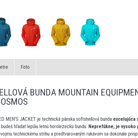
etre
Foto
ELLOVÁ BUNDA MOUNTAIN EQUIPME
COSMOS
 MEN'S JACKET je technická pánska softshellová bunda
excelujúca 
 budeš hľadať lepšiu letnú horolezeckú bundu.
Neprefúkne, je vysoko 
vojmu technickému strihu a predtvarovaným rukávom sa dokonale pris