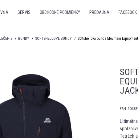
OVŇA
SERVIS
OBCHODNÉ PODMIENKY
PREDAJŇA
FACEBOOK
LEČENIE
BUNDY
SOFTSHELLOVÉ BUNDY
Softshellová bunda Mountain Equipmen
SOF
EQU
JAC
EAN:
50538
Ultimátna
spoľahliv
Tatrách a