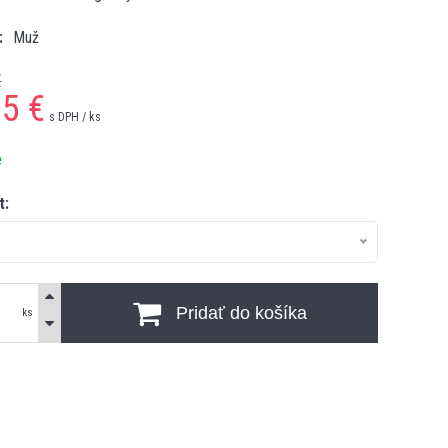
Muž
€
95
€
s DPH / ks
e
t:
Pridať do košíka
ks