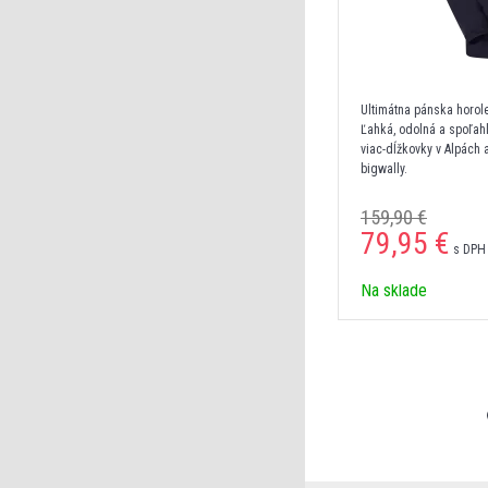
Ultimátna pánska horol
Ľahká, odolná a spoľahl
viac-dĺžkovky v Alpách 
bigwally.
159,90 €
79,95 €
s DPH 
Na sklade