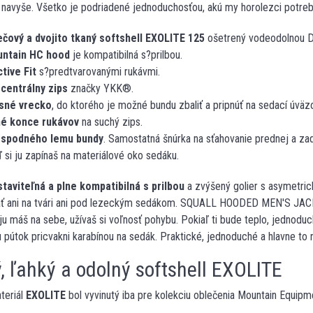
 navyše. Všetko je podriadené jednoduchosťou, akú my horolezci potr
ečový a dvojito tkaný softshell EXOLITE 125
ošetrený vodeodolnou 
ntain HC hood
je kompatibilná s?prilbou.
tive Fit
s?predtvarovanými rukávmi.
 centrálny zips
značky YKK®.
sné vrecko
, do ktorého je možné bundu zbaliť a pripnúť na sedací úväz
né konce rukávov
na suchý zips.
 spodného lemu bundy
. Samostatná šnúrka na sťahovanie prednej a zad
ď si ju zapínaš na materiálové oko sedáku.
taviteľná a plne kompatibilná s prilbou
a zvýšený golier s asymetri
ať ani na tvári ani pod lezeckým sedákom. SQUALL HOODED MEN'S JA
 ju máš na sebe, užívaš si voľnosť pohybu. Pokiaľ ti bude teplo, jednodu
pútok pricvakni karabínou na sedák. Praktické, jednoduché a hlavne to n
, ľahký a odolný softshell EXOLITE
teriál
EXOLITE
bol vyvinutý iba pre kolekciu oblečenia Mountain Equipm