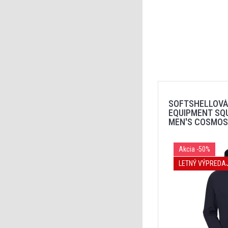
SOFTSHELLOVÁ
EQUIPMENT SQ
MEN'S COSMOS
Akcia
-50%
LETNÝ VÝPREDA