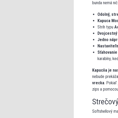
bunda nemá nič
Odolný, str
Kapuca Mou
Strih typu
Ac
Dvojcestný
Jedno nápr
Nastaviteľ
Sťahovanie
karabíny, ke
Kapucňa je nas
nebude prekáž
vrecka
. Pokiaľ
zips a pomocou 
Strečový
Softshellový ma