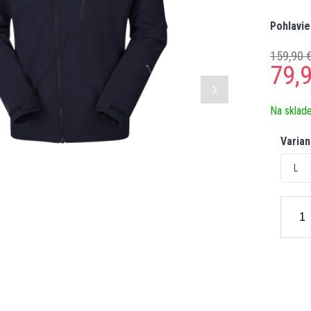
Pohlavie
159,90 
79,
Na sklad
Varian
L