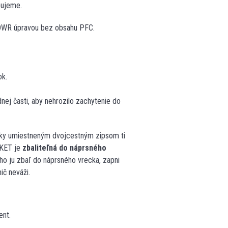
ebujeme.
DWR úpravou bez obsahu PFC.
ok.
nej časti, aby nehrozilo zachytenie do
cky umiestneným dvojcestným zipsom ti
CKET je
zbaliteľná do náprsného
cho ju zbaľ do náprsného vrecka, zapni
ič neváži.
ent.