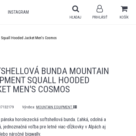
INSTAGRAM
HĽADAJ
PRIHLÁSIŤ
KOŠÍK
t Squall Hooded Jacket Men's Cosmos
TSHELLOVÁ BUNDA MOUNTAIN
IPMENT SQUALL HOODED
KET MEN'S COSMOS
17132179
Výrobca:
MOUNTAIN EQUIPMENT
 pánska horolezecká softshellová bunda. Ľahká, odolná a
á, jednoznačná voľba pre letné viac-dĺžkovky v Alpách aj
lebo náročné bigwally.