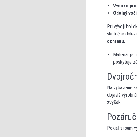
Vysoko pri
Odolný v
oč
i
Pri vývoji bol 
skutočne dôleži
ochranu.
Materiál je 
poskytuje z
Dvojroč
Na vybavenie s
objavíš výrobnú
zvyšok.
Pozáruč
Pokiaľ si sám v