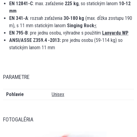
EN 12841-C
: max. zaťaženie
225 kg
, so statickým lanom
10-12
mm
EN 341-A
: rozsah zaťaženia
30-180 kg
(max. dĺžka zostupu 190
m), s 11 mm statickým lanom
Singing Rock
<
EN 795-B
: pre jednu osobu, výhradne s použitím
Lanyardu WP
ANSI/ASSE Z359.4 -2013:
pre jednu osobu (59-114 kg) so
statickým lanom 11 mm
PARAMETRE
Pohlavie
Unisex
FOTOGALÉRIA