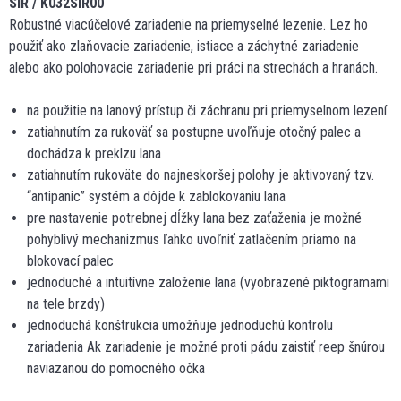
SIR / K032SIR00
Robustné viacúčelové zariadenie na priemyselné lezenie. Lez ho
použiť ako zlaňovacie zariadenie, istiace a záchytné zariadenie
alebo ako polohovacie zariadenie pri práci na strechách a hranách.
na použitie na lanový prístup či záchranu pri priemyselnom lezení
zatiahnutím za rukoväť sa postupne uvoľňuje otočný palec a
dochádza k preklzu lana
zatiahnutím rukoväte do najneskoršej polohy je aktivovaný tzv.
“antipanic” systém a dôjde k zablokovaniu lana
pre nastavenie potrebnej dĺžky lana bez zaťaženia je možné
pohyblivý mechanizmus ľahko uvoľniť zatlačením priamo na
blokovací palec
jednoduché a intuitívne založenie lana (vyobrazené piktogramami
na tele brzdy)
jednoduchá konštrukcia umožňuje jednoduchú kontrolu
zariadenia Ak zariadenie je možné proti pádu zaistiť reep šnúrou
naviazanou do pomocného očka