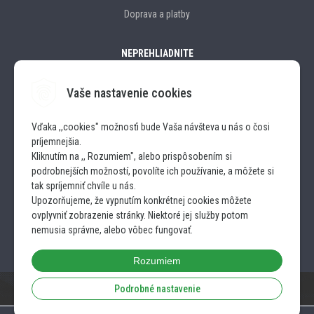
Doprava a platby
NEPREHLIADNITE
Vaše nastavenie cookies
Značky
Vďaka ,,cookies" možnosťi bude Vaša návšteva u nás o čosi
príjemnejšia.
SLEDUJTE NÁS
Kliknutím na ,, Rozumiem", alebo prispôsobením si
podrobnejších možností, povolíte ich používanie, a môžete si
INSTAGRAM
tak spríjemniť chvíle u nás.
Upozorňujeme, že vypnutím konkrétnej cookies môžete
ovplyvniť zobrazenie stránky. Niektoré jej služby potom
FACEBOOK
nemusia správne, alebo vôbec fungovať.
Rozumiem
Podrobné nastavenie