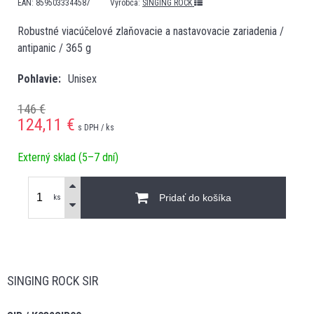
EAN:
8595033344587
Výrobca:
SINGING ROCK
Robustné viacúčelové zlaňovacie a nastavovacie zariadenia /
antipanic / 365 g
Pohlavie
Unisex
146 €
124,11
€
s DPH / ks
Externý sklad (5–7 dní)
Pridať do košíka
ks
SINGING ROCK SIR