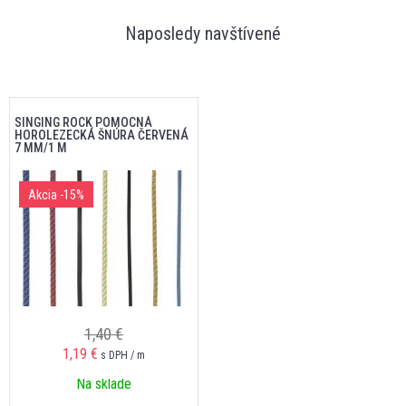
Naposledy navštívené
SINGING ROCK POMOCNÁ
HOROLEZECKÁ ŠNÚRA ČERVENÁ
7 MM/1 M
Akcia
-15%
1,40 €
1,19 €
s DPH / m
Na sklade