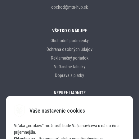
obchod@mtn-hub.sk
VŠETKO O NÁKUPE
Obchodné podmienky
Ochrana osobných údajov
Reklamačný poriadok
Veľkostné tabulky
Doprava a platby
NEPREHLIADNITE
Vaše nastavenie cookies
Značky
Vďaka ,,cookies" možnosťi bude Vaša návšteva u nás o čosi
príjemnejšia.
SLEDUJTE NÁS
Kliknutím na ,, Rozumiem", alebo prispôsobením si