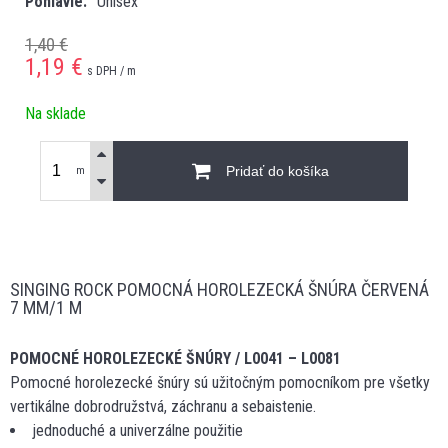
Pohlavie
Unisex
1,40 €
1,19
€
s DPH / m
Na sklade
Pridať do košíka
m
SINGING ROCK POMOCNÁ HOROLEZECKÁ ŠNÚRA ČERVENÁ
7 MM/1 M
POMOCNÉ HOROLEZECKÉ ŠNÚRY
/
L0041 – L0081
Pomocné horolezecké šnúry sú užitočným pomocníkom pre všetky
vertikálne dobrodružstvá, záchranu a sebaistenie.
jednoduché a univerzálne použitie