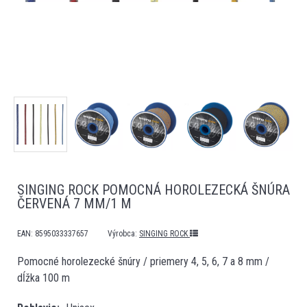
SINGING ROCK POMOCNÁ HOROLEZECKÁ ŠNÚRA
ČERVENÁ 7 MM/1 M
EAN:
8595033337657
Výrobca:
SINGING ROCK
Pomocné horolezecké šnúry / priemery 4, 5, 6, 7 a 8 mm /
dĺžka 100 m