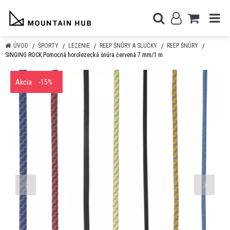
ÚVOD
ŠPORTY
LEZENIE
REEP ŠNÚRY A SLUČKY
REEP ŠNÚRY
SINGING ROCK Pomocná horolezecká šnúra červená 7 mm/1 m
Akcia
-15%