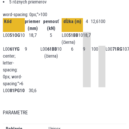
5 rôznych priemerov
word-spacing: 0px;">100
Kód
priemer
pevnosť
dĺžka (m)
4
12,6
100
(mm)
(kN)
L00
51OG
10
18,7
5
L00
51BB
10
18,7
(čierna)
L00
61YG
9
L00
61BB
10
6
9
100
L00
71RG
10
center;
(čierna)
letter-
spacing:
0px; word-
spacing:">6
L00
81PG10
30,6
PARAMETRE
Pohlavie
Unisex