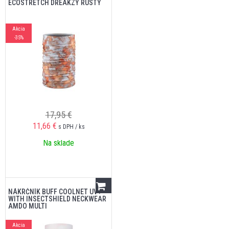
ECOSTRETCH DREAKZY RUSTY
Akcia
-35%
17,95 €
11,66
€
s DPH / ks
Na sklade
NÁKRČNÍK BUFF COOLNET UV+
WITH INSECTSHIELD NECKWEAR
AMDO MULTI
Akcia