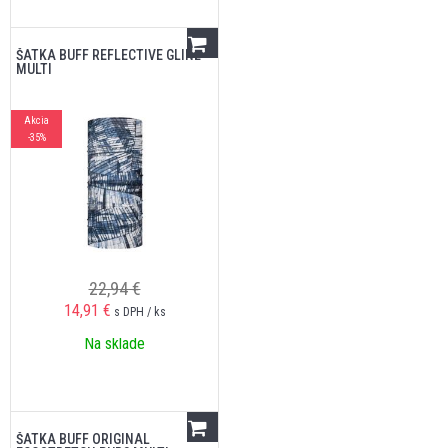
ŠATKA BUFF REFLECTIVE GLINE
MULTI
Akcia
-35%
22,94 €
14,91
€
s DPH / ks
Na sklade
ŠATKA BUFF ORIGINAL