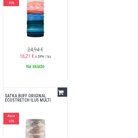
-35%
24,94 €
16,21
€
s DPH / ks
Na sklade
ŠATKA BUFF ORIGINAL
ECOSTRETCH ILUS MULTI
Akcia
-35%