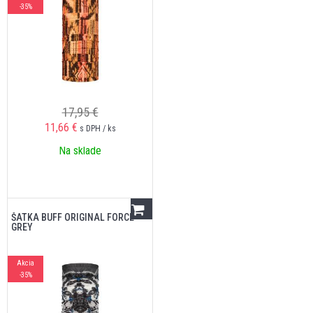
-35%
17,95 €
11,66
€
s DPH / ks
Na sklade
ŠATKA BUFF ORIGINAL FORCE
GREY
Akcia
-35%