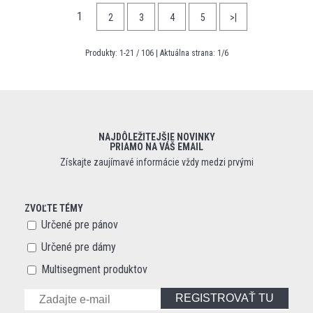
1
2
3
4
5
>|
Produkty:
1
-
21
/
106
| Aktuálna strana:
1
/
6
NAJDÔLEŽITEJŠIE NOVINKY
PRIAMO NA VÁŠ EMAIL
Získajte zaujímavé informácie vždy medzi prvými
ZVOĽTE TÉMY
Určené pre pánov
Určené pre dámy
Multisegment produktov
REGISTROVAŤ TU