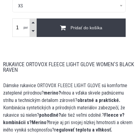
XS
Pridať do košíka
par
RUKAVICE ORTOVOX FLEECE LIGHT GLOVE WOMEN'S BLACK
RAVEN
Dámske rukavice ORTOVOX FLEECE LIGHT GLOVE sú komfortne
zateplené prírodnou?
merino?
vlnou a vďaka skvele padnúcemu
strihu a technickým detailom zároveň?
obratné a praktické.
Kombinácia syntetických a prírodných materiálov zabezpečí, že
rukavice sú nielen?
pohodlné?
ale tiež veľmi odolné.?
Fleece v?
kombinácii s?Merino?
hreje aj pri svojej nízkej hmotnosti a okrem
iného vyniká schopnosťou?
regulovať teplotu a vlhkosť.