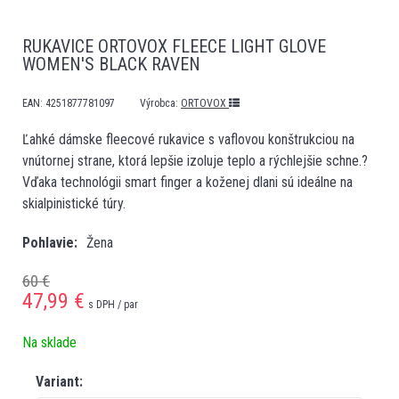
RUKAVICE ORTOVOX FLEECE LIGHT GLOVE
WOMEN'S BLACK RAVEN
EAN:
4251877781097
Výrobca:
ORTOVOX
Ľahké dámske fleecové rukavice s vaflovou konštrukciou na
vnútornej strane, ktorá lepšie izoluje teplo a rýchlejšie schne.?
Vďaka technológii smart finger a koženej dlani sú ideálne na
skialpinistické túry.
Pohlavie
Žena
60 €
47,99
€
s DPH / par
Na sklade
Variant: