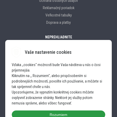
Ochrana osobných údajov
Reklamačný poriadok
Veľkostné tabulky
Doprava a platby
NEPREHLIADNITE
Vaše nastavenie cookies
Značky
Vďaka ,,cookies" možnosťi bude Vaša návšteva u nás o čosi
príjemnejšia.
SLEDUJTE NÁS
Kliknutím na ,, Rozumiem", alebo prispôsobením si
podrobnejších možností, povolíte ich používanie, a môžete si
INSTAGRAM
tak spríjemniť chvíle u nás.
Upozorňujeme, že vypnutím konkrétnej cookies môžete
ovplyvniť zobrazenie stránky. Niektoré jej služby potom
FACEBOOK
nemusia správne, alebo vôbec fungovať.
Rozumiem