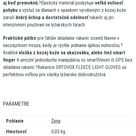
aj keď premoknú.
?Elastický materiál poskytuje
veľkú voľnosť
pohybu
a výstuž na dlaniach s opaskom vyrobeným z kozej kože
zaručí
dobrý úchop a dostatočnú odolnosť
rukavíc aj pri
intenzívnom používaní na lyžiarskych túrach.
Praktické pútko
pre ľahšie skladanie rukavíc oceníš hlavne v
naozajstnom mraze, kedy je rýchle jednanie úplnou nutnosťou.?
Kvalitná
vložka z kozej kože na ukazováku, alebo tiež smart
finger
ti umožní jednoduchú manipuláciu so smartfónom či GPS bez
skladania rukavíc.?Rukavice ORTOVOX FLEECE LIGHT GLOVES sú
perfektnou voľbou pre všetky lyžiarske dobrodružstvá.
PARAMETRE
Pohlavie
Žena
Hmotnosť
0,05 kg