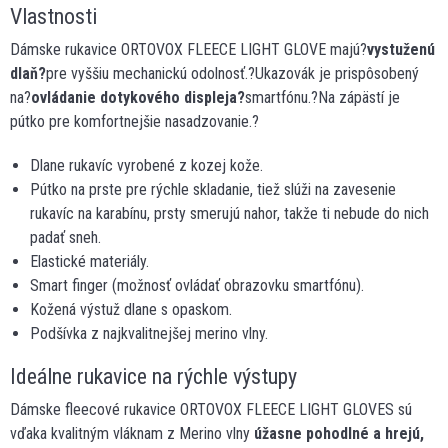
Vlastnosti
Dámske rukavice ORTOVOX FLEECE LIGHT GLOVE majú?
vystuženú
dlaň?
pre vyššiu mechanickú odolnosť.?Ukazovák je prispôsobený
na?
ovládanie dotykového displeja?
smartfónu.?Na zápästí je
pútko pre komfortnejšie nasadzovanie.?
Dlane rukavíc vyrobené z kozej kože.
Pútko na prste pre rýchle skladanie, tiež slúži na zavesenie
rukavíc na karabínu, prsty smerujú nahor, takže ti nebude do nich
padať sneh.
Elastické materiály.
Smart finger (možnosť ovládať obrazovku smartfónu).
Kožená výstuž dlane s opaskom.
Podšívka z najkvalitnejšej merino vlny.
Ideálne rukavice na rýchle výstupy
Dámske fleecové rukavice ORTOVOX FLEECE LIGHT GLOVES sú
vďaka kvalitným vláknam z Merino vlny
úžasne pohodlné a hrejú,