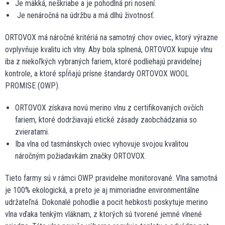
Je mäkká, neškriabe a je pohodlná pri nosení.
Je nenáročná na údržbu a má dlhú životnosť.
ORTOVOX má náročné kritériá na samotný chov oviec, ktorý výrazne
ovplyvňuje kvalitu ich vlny. Aby bola splnená, ORTOVOX kupuje vlnu
iba z niekoľkých vybraných fariem, ktoré podliehajú pravidelnej
kontrole, a ktoré spĺňajú prísne štandardy ORTOVOX WOOL
PROMISE (OWP).
ORTOVOX získava novú merino vlnu z certifikovaných ovčích
fariem, ktoré dodržiavajú etické zásady zaobchádzania so
zvieratami.
Iba vlna od tasmánskych oviec vyhovuje svojou kvalitou
náročným požiadavkám značky ORTOVOX.
Tieto farmy sú v rámci OWP pravidelne monitorované. Vlna samotná
je 100% ekologická, a preto je aj mimoriadne environmentálne
udržateľná. Dokonalé pohodlie a pocit hebkosti poskytuje merino
vlna vďaka tenkým vláknam, z ktorých sú tvorené jemné vlnené