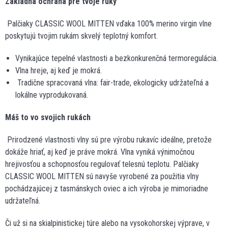
Základná ochrana pre tvoje ruky
Palčiaky CLASSIC WOOL MITTEN vďaka 100% merino virgin vlne
poskytujú tvojim rukám skvelý teplotný komfort.
Vynikajúce tepelné vlastnosti a bezkonkurenčná termoregulácia.
Vlna hreje, aj keď je mokrá.
Tradične spracovaná vlna: fair-trade, ekologicky udržateľná a
lokálne vyprodukovaná.
Máš to vo svojich rukách
Prirodzené vlastnosti vlny sú pre výrobu rukavíc ideálne, pretože
dokáže hriať, aj keď je práve mokrá. Vlna vyniká výnimočnou
hrejivosťou a schopnosťou regulovať telesnú teplotu. Palčiaky
CLASSIC WOOL MITTEN sú navyše vyrobené za použitia vlny
pochádzajúcej z tasmánskych oviec a ich výroba je mimoriadne
udržateľná.
Či už si na skialpinistickej túre alebo na vysokohorskej výprave, v