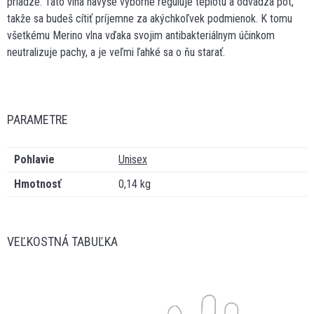
priadze. Táto vlna navyše výborne reguluje teplotu a odvádza pot,
takže sa budeš cítiť príjemne za akýchkoľvek podmienok. K tomu
všetkému Merino vlna vďaka svojim antibakteriálnym účinkom
neutralizuje pachy, a je veľmi ľahké sa o ňu starať.
PARAMETRE
Pohlavie
Unisex
Hmotnosť
0,14 kg
VEĽKOSTNÁ TABUĽKA