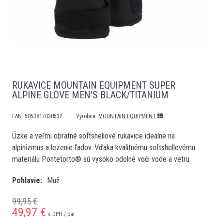
RUKAVICE MOUNTAIN EQUIPMENT SUPER
ALPINE GLOVE MEN'S BLACK/TITANIUM
EAN:
5053817038532
Výrobca:
MOUNTAIN EQUIPMENT
Úzke a veľmi obratné softshellové rukavice ideálne na
alpinizmus a lezenie ľadov. Vďaka kvalitnému softshellovému
materiálu Pontetorto® sú vysoko odolné voči vode a vetru.
Pohlavie
Muž
99,95 €
49,97
€
s DPH / par