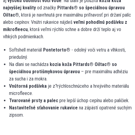
aj
vysokú odolnosť voči vode
. Na dlani je použitá
kozia koža
najvyššej kvality
od značky
Pittards
®
so špeciálnou úpravou
Oiltac
®
, ktorá je navrhnutá pre maximálnu priľnavosť pri držaní palíc
alebo cepínov. Vnútri rukavice nájdeš
veľmi pohodlnú podšívku z
mikrofleecu
, ktorá veľmi rýchlo schne a dobre drží teplo aj vo
vlhkých podmienkach.
Softshell materiál
Pontetorto
®
- odolný voči vetru a vlhkosti,
priedušný.
Na dlani se nachádza
kozia koža Pittards
®
Oiltac
®
so
špeciálnou protišmykovou úpravou
– pre maximálnu adhéziu
za sucha i za mokra.
Vnútorná podšívka
je z?rýchloschnúceho a hrejivého materiálu
microfleece.
Tvarované prsty a palec
pre lepší úchop cepínu alebo paličiek.
Nastaviteľné sťahovanie rukavice
na zápästí opatrené suchým
zipsom.