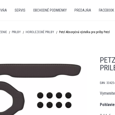
OVŇA
SERVIS
OBCHODNÉ PODMIENKY
PREDAJŇA
FACEBOOK
ZENIE
PRILBY
HOROLEZECKÉ PRILBY
Petzl Absorpčná výstelka pre prilby Petzl
PET
PRIL
EAN:
33425
Vymeniteľ
Pohlavie