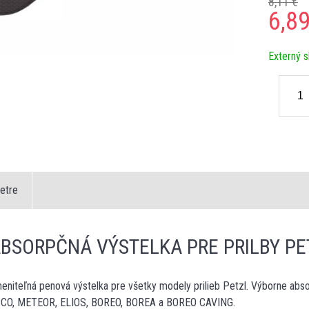
8,11 €
6,8
Externý s
etre
ABSORPČNÁ VÝSTELKA PRE PRILBY PE
eniteľná penová výstelka pre všetky modely prilieb Petzl. Výborne abso
OCCO, METEOR, ELIOS, BOREO, BOREA a BOREO CAVING.