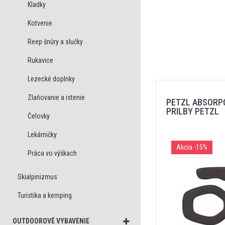
Kladky
Kotvenie
Reep šnúry a slučky
Rukavice
Lezecké doplnky
Zlaňovanie a istenie
PETZL ABSORP
PRILBY PETZL
Čelovky
Lekárničky
Akcia
-15%
Práca vo výškach
Skialpinizmus
Turistika a kemping
OUTDOOROVÉ VYBAVENIE