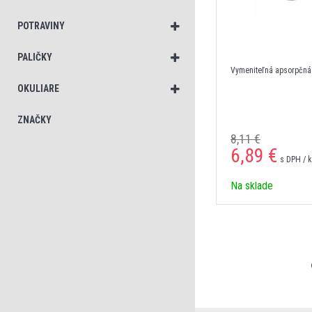
POTRAVINY
PALIČKY
Vymeniteľná apsorpčná v
OKULIARE
ZNAČKY
8,11 €
6,89 €
s DPH / 
Na sklade