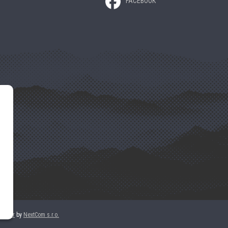
FACEBOOK
nector
by
NextCom s.r.o.