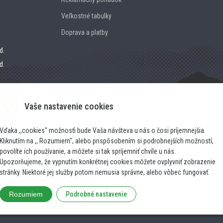
Veľkostné tabulky
Doprava a platby
d.
d.
Vaše nastavenie cookies
Vďaka ,,cookies" možnosťi bude Vaša návšteva u nás o čosi príjemnejšia.
Kliknutím na ,, Rozumiem", alebo prispôsobením si podrobnejších možností,
povolíte ich používanie, a môžete si tak spríjemniť chvíle u nás.
Upozorňujeme, že vypnutím konkrétnej cookies môžete ovplyvniť zobrazenie
stránky. Niektoré jej služby potom nemusia správne, alebo vôbec fungovať.
Rozumiem
Podrobné nastavenie
© 2026 MOUNTAIN HUB •
NextShop
&
e-shop Pohoda Con