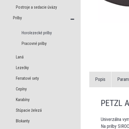
Postroje a sedacie úväzy
Prilby
Horolezecké prilby
Pracovné prilby
Laná
Lezečky
Ferratové sety
Popis
Param
Cepíny
Karabíny
PETZL 
Stúpacie železá
Univerzálna vym
Blokanty
Na prilby SIR