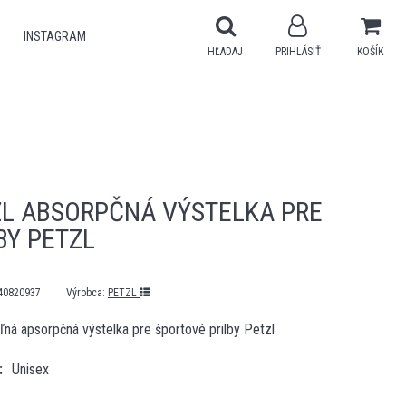
INSTAGRAM
HĽADAJ
PRIHLÁSIŤ
KOŠÍK
ZL ABSORPČNÁ VÝSTELKA PRE
BY PETZL
40820937
Výrobca:
PETZL
ná apsorpčná výstelka pre športové prilby Petzl
Unisex