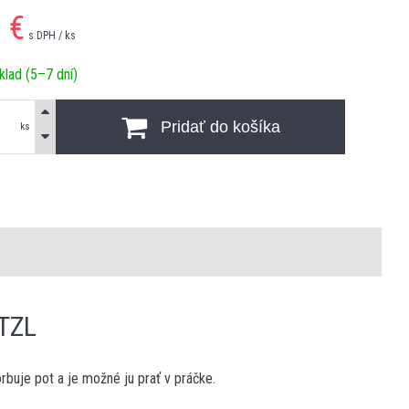
9
€
s DPH / ks
klad (5–7 dní)
Pridať do košíka
ks
TZL
rbuje pot a je možné ju prať v práčke.