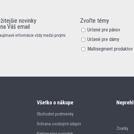
žitejšie novinky
Zvoľte témy
 na Váš email
Určené pre pánov
zaujímavé informácie vždy medzi prvými
Určené pre dámy
Multisegment produktov
Všetko o nákupe
Neprehl
Obchodné podmienky
Ochrana osobných údajov
Značky
Reklamačný poriadok