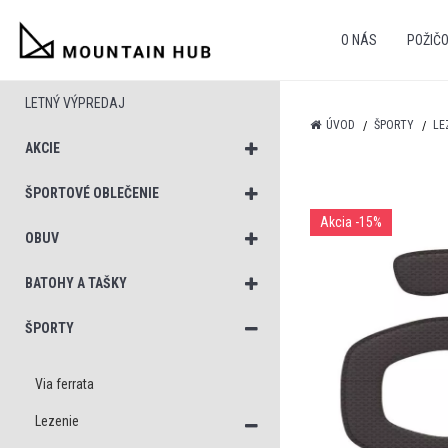
O NÁS
POŽIČ
LETNÝ VÝPREDAJ
ÚVOD
ŠPORTY
LE
AKCIE
ŠPORTOVÉ OBLEČENIE
Akcia
-15%
OBUV
BATOHY A TAŠKY
ŠPORTY
Via ferrata
Lezenie