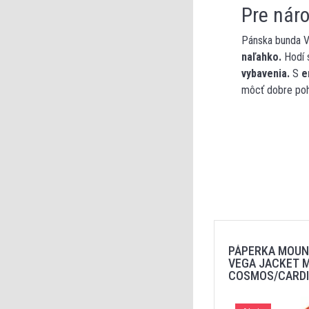
Pre nár
Pánska bunda 
naľahko.
Hodí s
vybavenia.
S
e
môcť dobre poh
PÁPERKA MOUN
VEGA JACKET 
COSMOS/CARD