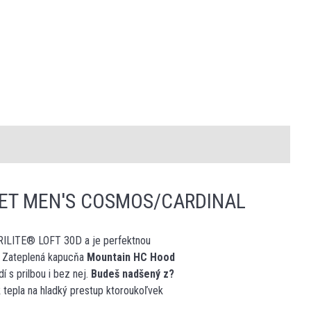
ET MEN'S COSMOS/CARDINAL
ILITE® LOFT 30D a je perfektnou
. Zateplená kapucňa
Mountain HC Hood
dí s prilbou i bez nej.
Budeš nadšený z?
 tepla na hladký prestup ktoroukoľvek