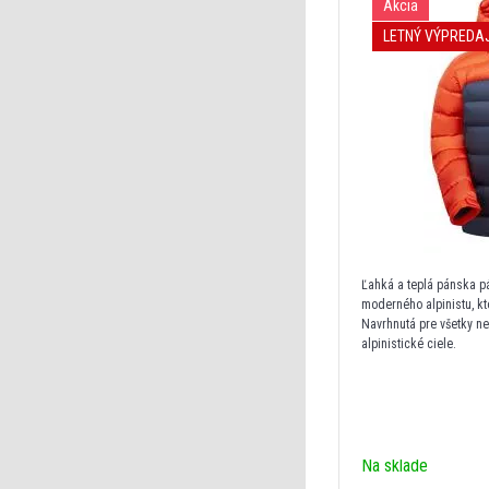
Akcia
LETNÝ VÝPREDA
Ľahká a teplá pánska 
moderného alpinistu, kt
Navrhnutá pre všetky n
alpinistické ciele.
Na sklade