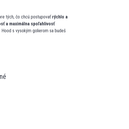
pre tých, čo chcú postupovať
rýchlo a
sť a maximálna spoľahlivosť
 Hood s vysokým golierom sa budeš
né