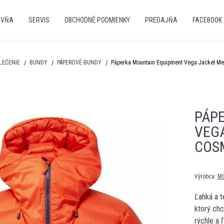
OVŇA
SERVIS
OBCHODNÉ PODMIENKY
PREDAJŇA
FACEBOOK
LEČENIE
BUNDY
PÁPEROVÉ BUNDY
Páperka Mountain Equipment Vega Jacket Me
PÁP
VEG
COS
Výrobca:
M
Ľahká a t
ktorý chc
rýchle a 