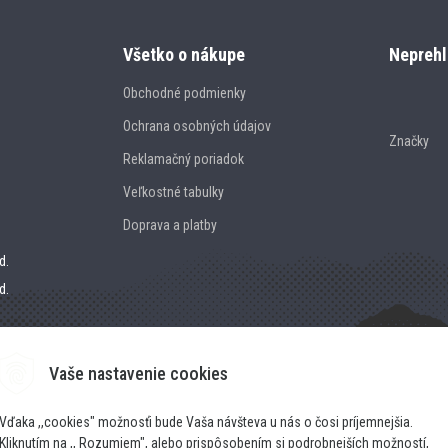
Všetko o nákupe
Neprehl
Obchodné podmienky
Ochrana osobných údajov
Značky
Reklamačný poriadok
Veľkostné tabulky
Doprava a platby
d.
d.
Vaše nastavenie cookies
Vďaka ,,cookies" možnosťi bude Vaša návšteva u nás o čosi príjemnejšia.
Kliknutím na ,, Rozumiem", alebo prispôsobením si podrobnejších možností,