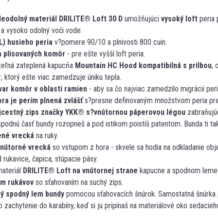
eodolný materiál
DRILITE
®
Loft 30 D
umožňujúci
vysoký loft
peria 
 a vysoko odolný voči vode.
 L) husieho peria
v?pomere 90/10 a plnivosti 800 cuin.
a plisovaných komôr
- pre ešte vyšší loft peria.
iteľná zateplená kapucňa
Mountain HC Hood kompatibilná s prilbou
, 
r
, ktorý ešte viac zamedzuje úniku tepla.
var komôr v oblasti ramien
- aby sa čo najviac zamedzilo migrácii pe
a je perím plnená zvlášť
s?presne definovaným množstvom peria pre 
jcestný zips značky YKK
®
s?vnútornou páperovou légou
zabraňujúc
i spodnú časť bundy rozopneš a pod istikom poistíš patentom. Bunda ti ta
ené vrecká
na ruky.
vnútorné vrecká
so vstupom z hora - skvele sa hodia na odkladanie ob
d rukavice, čapica, stúpacie pásy.
ateriál
DRILITE
®
Loft na vnútornej strane
kapucne a spodnom leme
em rukávov
so sťahovaním na suchý zips.
ný spodný lem bundy
pomocou sťahovacích šnúrok. Samostatná šnúrka pr
o zachytenie do karabíny, keď si ju pripínaš na materiálové oko sedacieh