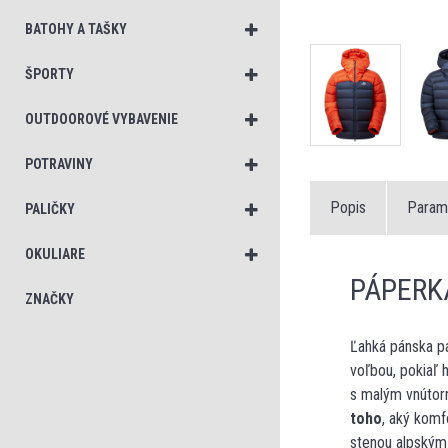
BATOHY A TAŠKY
ŠPORTY
OUTDOOROVÉ VYBAVENIE
POTRAVINY
Popis
Param
PALIČKY
OKULIARE
PÁPERK
ZNAČKY
Ľahká pánska p
voľbou, pokiaľ
s malým vnúto
toho
, aký komf
stenou alpským