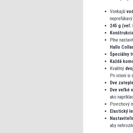
Vonkajší
vod
neprefúkavý
245 g (veľ.
Konštrukci
Plne nastav
Hallo Colla
Špeciálny t
Každá komor
Kvalitný
dvo
Pri istení s
Dve zatepl
Dve veľké 
ako napríkla
Povrchový m
Elastický l
Nastaviteľ
aby nehrozil