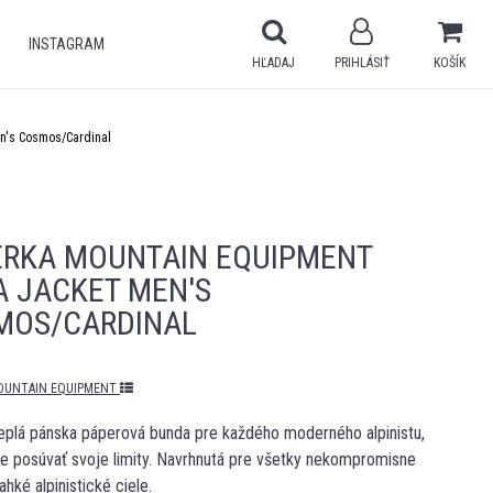
INSTAGRAM
HĽADAJ
PRIHLÁSIŤ
KOŠÍK
n's Cosmos/Cardinal
ERKA MOUNTAIN EQUIPMENT
A JACKET MEN'S
MOS/CARDINAL
OUNTAIN EQUIPMENT
eplá pánska páperová bunda pre každého moderného alpinistu,
e posúvať svoje limity. Navrhnutá pre všetky nekompromisne
ľahké alpinistické ciele.