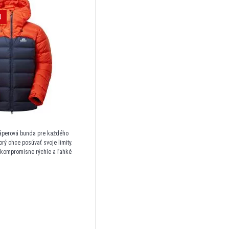
J
páperová bunda pre každého
orý chce posúvať svoje limity.
ekompromisne rýchle a ľahké