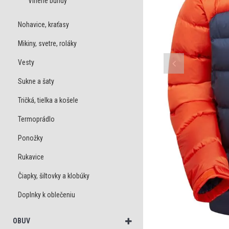
Vlnené bundy
Nohavice, kraťasy
Mikiny, svetre, roláky
Vesty
Sukne a šaty
Tričká, tielka a košele
Termoprádlo
Ponožky
Rukavice
Čiapky, šiltovky a klobúky
Doplnky k oblečeniu
OBUV