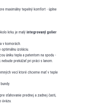
pre maximálny tepelný komfort - úplne
okolo krku je malý
integrovaný golier
ria v komorách.
optimálnu izoláciu.
ou úniku tepla a patentom na spodu -
k nebude prekážať pri práci s lanom.
jemných vecí ktoré chceme mať v teple
 bundy.
e sťahovanie prednej a zadnej časti,
o úväzu.