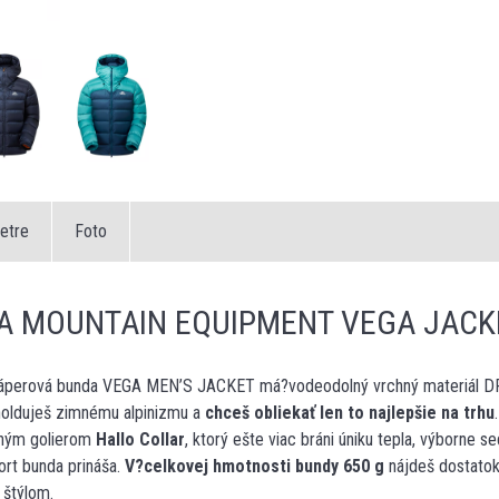
etre
Foto
A MOUNTAIN EQUIPMENT VEGA JACK
áperová bunda VEGA MEN’S JACKET má?vodeodolný vrchný materiál DR
 holduješ zimnému alpinizmu a
chceš obliekať len to najlepšie na trhu
rným golierom
Hallo Collar
, ktorý ešte viac bráni úniku tepla, výborne se
ort bunda prináša.
V?celkovej hmotnosti bundy 650 g
nájdeš dostatok
 štýlom.