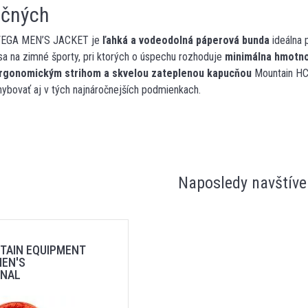
očných
VEGA MEN’S JACKET je
ľahká a vodeodolná páperová bunda
ideálna 
a na zimné športy, pri ktorých o úspechu rozhoduje
minimálna hmotno
rgonomickým strihom a skvelou zateplenou kapucňou
Mountain HC
ybovať aj v tých najnáročnejších podmienkach.
Naposledy navštíve
TAIN EQUIPMENT
MEN'S
INAL