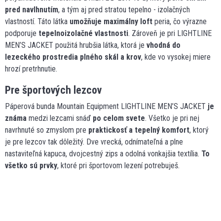
pred navlhnutím
, a tým aj pred stratou tepelno - izolačných
vlastností. Táto látka
umožňuje maximálny loft
peria, čo výrazne
podporuje
tepelnoizolačné vlastnosti
. Zároveň je pri LIGHTLINE
MEN’S JACKET použitá hrubšia látka, ktorá je
vhodná do
lezeckého prostredia plného skál a krov
, kde vo vysokej miere
hrozí pretrhnutie.
Pre športových lezcov
Páperová bunda Mountain Equipment LIGHTLINE MEN’S JACKET
je
známa
medzi lezcami snáď
po celom svete
. Všetko je pri nej
navrhnuté so zmyslom pre
praktickosť a tepelný komfort
, ktorý
je pre lezcov tak dôležitý. Dve vrecká, odnímateľná a plne
nastaviteľná kapuca, dvojcestný zips a odolná vonkajšia textília.
To
všetko sú prvky
, ktoré pri športovom lezení potrebuješ.