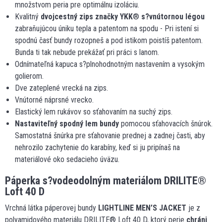
množstvom peria pre optimálnu izoláciu.
Kvalitný
dvojcestný zips značky YKK
®
s?vnútornou légou
zabraňujúcou úniku tepla a patentom na spodu - Pri istení si
spodnú časť bundy rozopneš a pod istikom poistíš patentom.
Bunda ti tak nebude prekážať pri práci s lanom.
Odnímateľná kapuca s?plnohodnotným nastavením a vysokým
golierom.
Dve zateplené vrecká na zips.
Vnútorné náprsné vrecko.
Elastický lem rukávov so sťahovaním na suchý zips.
Nastaviteľný spodný lem bundy
pomocou sťahovacích šnúrok.
Samostatná šnúrka pre sťahovanie prednej a zadnej časti, aby
nehrozilo zachytenie do karabíny, keď si ju pripínaš na
materiálové oko sedacieho úväzu.
Páperka s?vodeodolným materiálom DRILITE
®
Loft 40 D
Vrchná látka páperovej bundy
LIGHTLINE MEN’S JACKET
je z
polyamidového materiálu DRILITE® Loft 40 D, ktorý perie
chráni