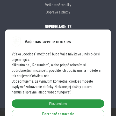
Veľkostné tabulky
Doprava a platby
NEPREHLIADNITE
Vaše nastavenie cookies
Značky
Vďaka ,,cookies" možnosťi bude Vaša návšteva u nás o čosi
príjemnejšia.
SLEDUJTE NÁS
Kliknutím na ,, Rozumiem", alebo prispôsobením si
podrobnejších možností, povolíte ich používanie, a môžete si
INSTAGRAM
tak spríjemniť chvíle u nás.
Upozorňujeme, že vypnutím konkrétnej cookies môžete
ovplyvniť zobrazenie stránky. Niektoré jej služby potom
FACEBOOK
nemusia správne, alebo vôbec fungovať.
Rozumiem
Podrobné nastavenie