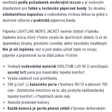
navrhnutá
podľa požiadaviek moderných lezcov
a je svetovým
štandardom pre
ľahké a technické páperové bundy
. So skvelou
odnímateľnou kapucňou
a vodeodolnou vrchnou látkou sa jedná o
skutočne výbornú a
praktickú
páperovú bundu.
Páperka LIGHTLINE MEN’S JACKET nesmie chýbať v?šatníku
žiadneho lezca, ktorý v?zime vyráža do športových oblastí, či už do
španielskej Siruany, gréckeho Leonídia, alebo tureckého Geyikbayiri.
Nie je nič lepšieho
, než si pod skalou užívať teplo vo svojej
páperke a pripravovať sa na ďalší pokus v?ceste.
Vonkajší
vodeodolný materiál
DRILITE® Loft 40 D umožňujúci
vysoký loft
peria pre maximálny tepelný komfort.
Vyššia odolnosť voči pretrhnutiu.
296 g (veľ. L)
kačacieho peria
v?pomere 90/10 a plnivosti 700
cuin - dostatočné množstvo na to, aby poskytla nadštandardný
tepelný komfort i v?teplotách okolo nuly.
Klasické prešívané komory.
Každá komora je perím plnená zvlášť
s?presne definovaným