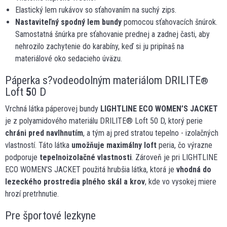
Elastický lem rukávov so sťahovaním na suchý zips.
Nastaviteľný spodný lem bundy
pomocou sťahovacích šnúrok.
Samostatná šnúrka pre sťahovanie prednej a zadnej časti, aby
nehrozilo zachytenie do karabíny, keď si ju pripínaš na
materiálové oko sedacieho úväzu.
Páperka s?vodeodolným materiálom DRILITE
®
Loft
5
0 D
Vrchná látka páperovej bundy
LIGHTLINE ECO WOMEN’S JACKET
je z polyamidového materiálu DRILITE® Loft 50 D, ktorý perie
chráni pred navlhnutím
, a tým aj pred stratou tepelno - izolačných
vlastností. Táto látka
umožňuje maximálny loft
peria, čo výrazne
podporuje
tepelnoizolačné vlastnosti
. Zároveň je pri LIGHTLINE
ECO WOMEN’S JACKET použitá hrubšia látka, ktorá je
vhodná do
lezeckého prostredia plného skál a krov
, kde vo vysokej miere
hrozí pretrhnutie.
Pre športové lezkyne