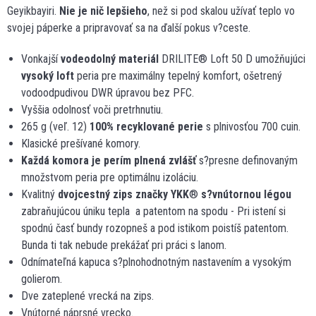
Geyikbayiri.
Nie je nič lepšieho
, než si pod skalou užívať teplo vo
svojej páperke a pripravovať sa na ďalší pokus v?ceste.
Vonkajší
vodeodolný materiál
DRILITE® Loft 50 D umožňujúci
vysoký loft
peria pre maximálny tepelný komfort, ošetrený
vodoodpudivou DWR úpravou bez PFC.
Vyššia odolnosť voči pretrhnutiu.
265 g (veľ. 12)
100% recyklované perie
s plnivosťou 700 cuin.
Klasické prešívané komory.
Každá komora je perím plnená zvlášť
s?presne definovaným
množstvom peria pre optimálnu izoláciu.
Kvalitný
dvojcestný zips značky YKK
®
s?vnútornou légou
zabraňujúcou úniku tepla a patentom na spodu - Pri istení si
spodnú časť bundy rozopneš a pod istikom poistíš patentom.
Bunda ti tak nebude prekážať pri práci s lanom.
Odnímateľná kapuca s?plnohodnotným nastavením a vysokým
golierom.
Dve zateplené vrecká na zips.
Vnútorné náprsné vrecko.