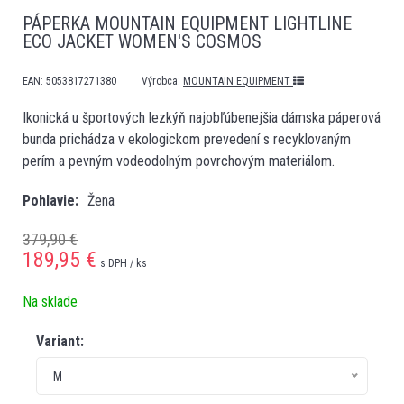
PÁPERKA MOUNTAIN EQUIPMENT LIGHTLINE
ECO JACKET WOMEN'S COSMOS
EAN:
5053817271380
Výrobca:
MOUNTAIN EQUIPMENT
Ikonická u športových lezkýň najobľúbenejšia dámska páperová
bunda prichádza v ekologickom prevedení s recyklovaným
perím a pevným vodeodolným povrchovým materiálom.
Pohlavie
Žena
379,90 €
189,95
€
s DPH / ks
Na sklade
Variant:
M