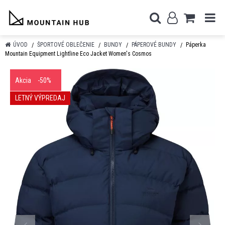
ÚVOD
ŠPORTOVÉ OBLEČENIE
BUNDY
PÁPEROVÉ BUNDY
Páperka
Mountain Equipment Lightline Eco Jacket Women's Cosmos
Akcia
-50%
LETNÝ VÝPREDAJ