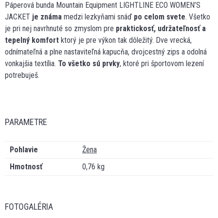
Páperová bunda Mountain Equipment LIGHTLINE ECO WOMEN’S
JACKET
je známa
medzi lezkyňami snáď
po celom svete
. Všetko
je pri nej navrhnuté so zmyslom pre
praktickosť, udržateľnosť a
tepelný komfort
ktorý je pre výkon tak dôležitý. Dve vrecká,
odnímateľná a plne nastaviteľná kapucňa, dvojcestný zips a odolná
vonkajšia textília.
To všetko sú prvky
, ktoré pri športovom lezení
potrebuješ.
PARAMETRE
Pohlavie
Žena
Hmotnosť
0,76 kg
FOTOGALÉRIA