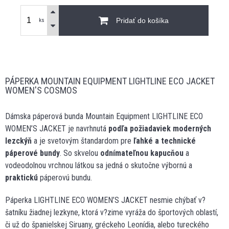
Pridať do košíka
ks
PÁPERKA MOUNTAIN EQUIPMENT LIGHTLINE ECO JACKET
WOMEN'S COSMOS
Dámska páperová bunda Mountain Equipment LIGHTLINE ECO
WOMEN’S JACKET je navrhnutá
podľa požiadaviek moderných
lezckýň
a je svetovým štandardom pre
ľahké a technické
páperové bundy
. So skvelou
odnímateľnou kapucňou
a
vodeodolnou vrchnou látkou sa jedná o skutočne výbornú a
praktickú
páperovú bundu.
Páperka LIGHTLINE ECO WOMEN’S JACKET nesmie chýbať v?
šatníku žiadnej lezkyne, ktorá v?zime vyráža do športových oblastí,
či už do španielskej Siruany, gréckeho Leonídia, alebo tureckého