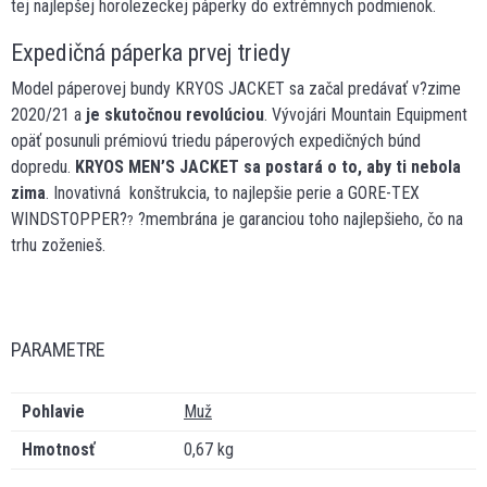
tej najlepšej horolezeckej páperky do extrémnych podmienok.
Expedičná páperka prvej triedy
Model páperovej bundy KRYOS JACKET sa začal predávať v?zime
2020/21 a
je skutočnou revolúciou
. Vývojári Mountain Equipment
opäť posunuli prémiovú triedu páperových expedičných búnd
dopredu.
KRYOS MEN’S JACKET sa postará o to, aby ti nebola
zima
. Inovativná konštrukcia, to najlepšie perie a GORE-TEX
WINDSTOPPER?
?membrána je garanciou toho najlepšieho, čo na
?
trhu zoženieš.
PARAMETRE
Pohlavie
Muž
Hmotnosť
0,67 kg