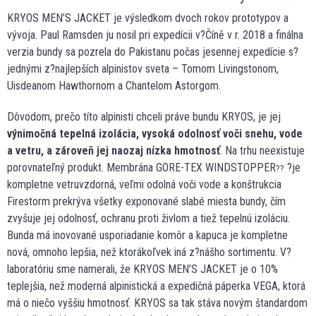
KRYOS MEN’S JACKET je výsledkom dvoch rokov prototypov a
vývoja. Paul Ramsden ju nosil pri expedícii v?Číně v r. 2018 a finálna
verzia bundy sa pozrela do Pakistanu počas jesennej expedície s?
jednými z?najlepších alpinistov sveta – Tomom Livingstonom,
Uisdeanom Hawthornom a Chantelom Astorgom.
Dôvodom, prečo títo alpinisti chceli práve bundu KRYOS, je jej
výnimočná tepelná izolácia, vysoká odolnosť voči snehu, vode
a vetru, a zároveň jej naozaj nízka hmotnosť
. Na trhu neexistuje
porovnateľný produkt. Membrána GORE-TEX WINDSTOPPER
?je
??
kompletne vetruvzdorná, veľmi odolná voči vode a konštrukcia
Firestorm prekrýva všetky exponované slabé miesta bundy, čím
zvyšuje jej odolnosť, ochranu proti živlom a tiež tepelnú izoláciu.
Bunda má inovované usporiadanie komôr a kapuca je kompletne
nová, omnoho lepšia, než ktorákoľvek iná z?nášho sortimentu. V?
laboratóriu sme namerali, že KRYOS MEN’S JACKET je o 10%
teplejšia, než moderná alpinistická a expedičná páperka VEGA, ktorá
má o niečo vyššiu hmotnosť. KRYOS sa tak stáva novým štandardom