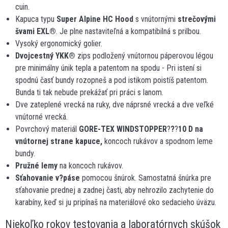
cuin.
Kapuca typu
Super Alpine HC Hood
s vnútornými
strečovými
švami EXL
®
. Je plne nastaviteľná a kompatibilná s prilbou.
Vysoký ergonomický golier.
Dvojcestný YKK
®
zips podložený vnútornou páperovou légou
pre minimálny únik tepla a patentom na spodu - Pri istení si
spodnú časť bundy rozopneš a pod istikom poistíš patentom.
Bunda ti tak nebude prekážať pri práci s lanom.
Dve zateplené vrecká na ruky, dve náprsné vrecká a dve veľké
vnútorné vrecká.
Povrchový materiál
GORE-TEX WINDSTOPPER
?
?
?
10 D na
vnútornej strane kapuce,
koncoch rukávov a spodnom leme
bundy.
Pružné lemy
na koncoch rukávov.
Sťahovanie v?páse
pomocou šnúrok. Samostatná šnúrka pre
sťahovanie prednej a zadnej časti, aby nehrozilo zachytenie do
karabíny, keď si ju pripínaš na materiálové oko sedacieho úväzu.
Niekoľko rokov testovania a laboratórnych skúšok