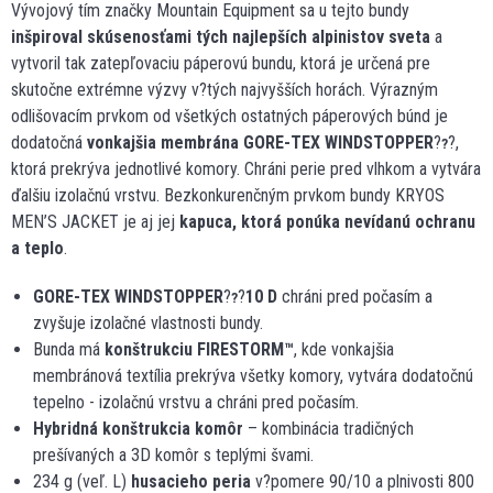
Vývojový tím značky Mountain Equipment sa u tejto bundy
inšpiroval skúsenosťami tých najlepších alpinistov sveta
a
vytvoril tak zatepľovaciu páperovú bundu, ktorá je určená pre
skutočne extrémne výzvy v?tých najvyšších horách. Výrazným
odlišovacím prvkom od všetkých ostatných páperových búnd je
dodatočná
vonkajšia membrána GORE-TEX WINDSTOPPER
?
?,
?
ktorá prekrýva jednotlivé komory. Chráni perie pred vlhkom a vytvára
ďalšiu izolačnú vrstvu. Bezkonkurenčným prvkom bundy KRYOS
MEN’S JACKET je aj jej
kapuca, ktorá ponúka nevídanú ochranu
a teplo
.
GORE-TEX WINDSTOPPER
?
?
10 D
chráni pred počasím a
?
zvyšuje izolačné vlastnosti bundy.
Bunda má
konštrukciu FIRESTORM™
, kde vonkajšia
membránová textília prekrýva všetky komory, vytvára dodatočnú
tepelno - izolačnú vrstvu a chráni pred počasím.
Hybridná konštrukcia komôr
– kombinácia tradičných
prešívaných a 3D komôr s teplými švami.
234 g (veľ. L)
husacieho peria
v?pomere 90/10 a plnivosti 800