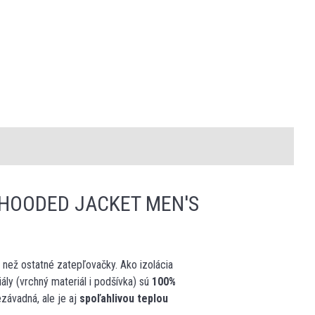
 HOODED JACKET MEN'S
než ostatné zatepľovačky. Ako izolácia
ály (vrchný materiál i podšívka) sú
100%
ávadná, ale je aj
spoľahlivou teplou