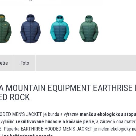
etre
Foto
A MOUNTAIN EQUIPMENT EARTHRISE
ED ROCK
DED MEN’S JACKET je bunda s výrazne
menšou ekologickou stopu
é výlučne
rekultivované husacie a kačacie perie
, a zároveň oba materi
é
. Páperka EARTHRISE HOODED MEN’S JACKET je nielen ekologicky nez