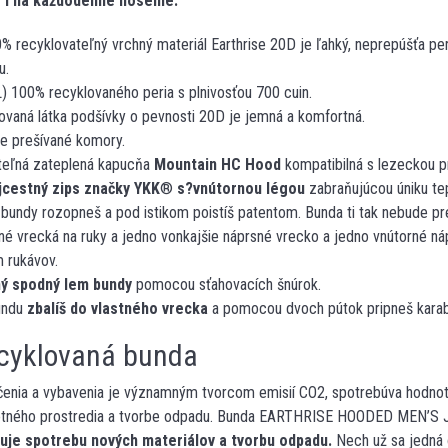
r i na každodenné nosenie.
% recyklovateľný vrchný materiál Earthrise 20D je ľahký, neprepúšťa p
u.
L) 100% recyklovaného peria s plnivosťou 700 cuin.
ovaná látka podšívky o pevnosti 20D je jemná a komfortná.
ke prešívané komory.
iteľná zateplená kapucňa
Mountain HC Hood
kompatibilná s lezeckou p
jcestný zips značky YKK
®
s?vnútornou légou
zabraňujúcou úniku tep
bundy rozopneš a pod istikom poistíš patentom. Bunda ti tak nebude pre
é vrecká na ruky a jedno vonkajšie náprsné vrecko a jedno vnútorné ná
m rukávov.
ný spodný lem bundy
pomocou sťahovacích šnúrok.
undu
zbalíš do vlastného vrecka
a pomocou dvoch pútok pripneš karab
cyklovaná bunda
čenia a vybavenia je významným tvorcom emisií CO2, spotrebúva hodnotn
votného prostredia a tvorbe odpadu. Bunda EARTHRISE HOODED MEN’S
nuje spotrebu nových materiálov a tvorbu odpadu.
Nech už sa jedná o