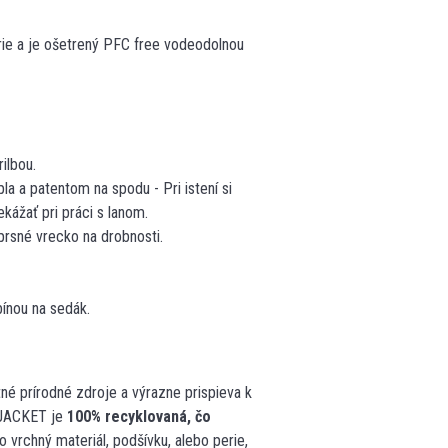
erie a je ošetrený PFC free vodeodolnou
rilbou.
la a patentom na spodu - Pri istení si
kážať pri práci s lanom.
prsné vrecko na drobnosti.
ínou na sedák.
é prírodné zdroje a výrazne prispieva k
 JACKET je
100% recyklovaná, čo
 vrchný materiál, podšívku, alebo perie,