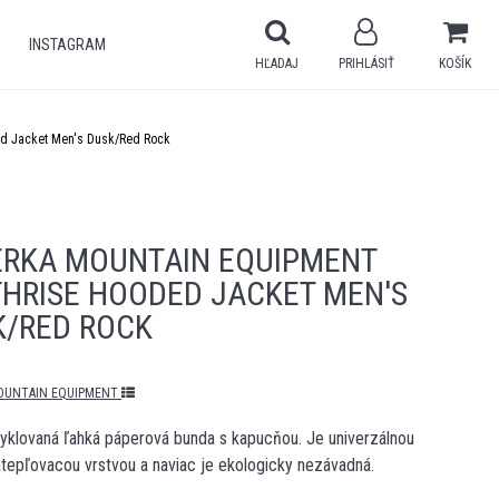
INSTAGRAM
HĽADAJ
PRIHLÁSIŤ
KOŠÍK
ed Jacket Men's Dusk/Red Rock
ERKA MOUNTAIN EQUIPMENT
HRISE HOODED JACKET MEN'S
K/RED ROCK
OUNTAIN EQUIPMENT
yklovaná ľahká páperová bunda s kapucňou. Je univerzálnou
atepľovacou vrstvou a naviac je ekologicky nezávadná.