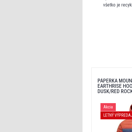
všetko je recyk
PÁPERKA MOUN
EARTHRISE HO
DUSK/RED ROC
Akcia
LETNÝ VÝPREDA