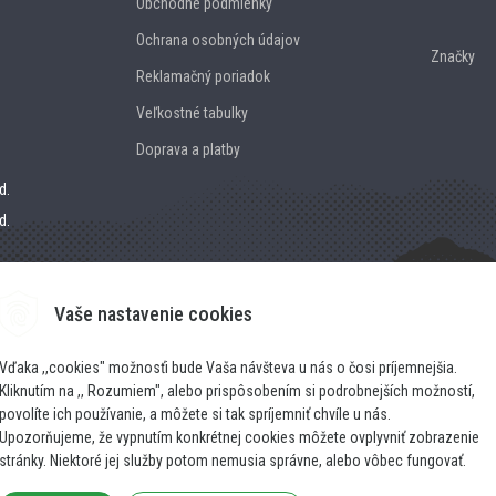
Obchodné podmienky
Ochrana osobných údajov
Značky
Reklamačný poriadok
Veľkostné tabulky
Doprava a platby
d.
d.
Vaše nastavenie cookies
Vďaka ,,cookies" možnosťi bude Vaša návšteva u nás o čosi príjemnejšia.
Kliknutím na ,, Rozumiem", alebo prispôsobením si podrobnejších možností,
povolíte ich používanie, a môžete si tak spríjemniť chvíle u nás.
Upozorňujeme, že vypnutím konkrétnej cookies môžete ovplyvniť zobrazenie
stránky. Niektoré jej služby potom nemusia správne, alebo vôbec fungovať.