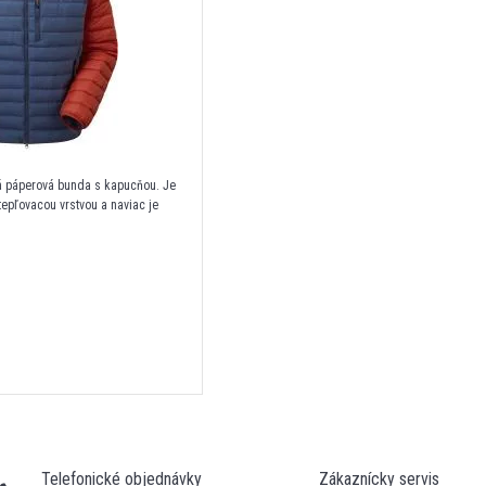
á páperová bunda s kapucňou. Je
epľovacou vrstvou a naviac je
á.
Telefonické objednávky
Zákaznícky servis