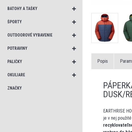
BATOHY A TAŠKY
ŠPORTY
OUTDOOROVÉ VYBAVENIE
POTRAVINY
Popis
Param
PALIČKY
OKULIARE
PÁPERK
ZNAČKY
DUSK/R
EARTHRISE HOO
je v nej použit
recyklovateľn