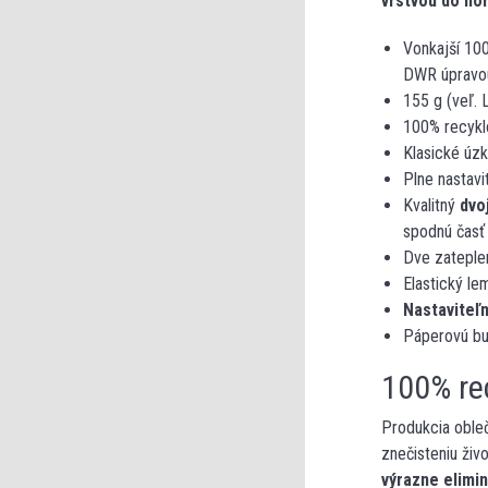
vrstvou do hô
Vonkajší 100
DWR úpravo
155 g (veľ. 
100% recykl
Klasické úz
Plne nastav
Kvalitný
dvo
spodnú časť 
Dve zateplen
Elastický le
Nastaviteľ
Páperovú b
100% re
Produkcia oble
znečisteniu ži
výrazne elimi