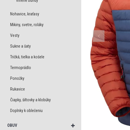
Vlnené bundy
Nohavice, kraťasy
Mikiny, svetre, roláky
Vesty
Sukne a šaty
Tričká, tielka a košele
Termoprádlo
Ponožky
Rukavice
Čiapky, šiltovky a klobúky
Doplnky k oblečeniu
OBUV