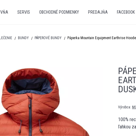
OVŇA
SERVIS
OBCHODNÉ PODMIENKY
PREDAJŇA
FACEBOOK
LEČENIE
BUNDY
PÁPEROVÉ BUNDY
Páperka Mountain Equipment Earthrise Hood
PÁP
EART
DUS
Výrobca:
M
100% rec
ľahkou z