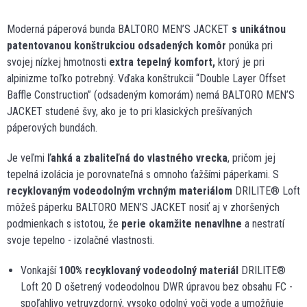
Moderná páperová bunda BALTORO MEN’S JACKET
s unikátnou
patentovanou konštrukciou odsadených komôr
ponúka pri
svojej nízkej hmotnosti
extra tepelný komfort,
ktorý je pri
alpinizme toľko potrebný. Vďaka konštrukcii “Double Layer Offset
Baffle Construction” (odsadeným komorám) nemá BALTORO MEN’S
JACKET studené švy, ako je to pri klasických prešívaných
páperových bundách.
Je veľmi
ľahká a zbaliteľná do vlastného vrecka
, pričom jej
tepelná izolácia je porovnateľná s omnoho ťažšími páperkami. S
recyklovaným
vodeodolným vrchným materiálom
DRILITE® Loft
môžeš páperku BALTORO MEN’S JACKET nosiť aj v zhoršených
podmienkach s istotou, že
perie okamžite nenavlhne
a nestratí
svoje tepelno - izolačné vlastnosti.
Vonkajší
100% recyklovaný vodeodolný materiál
DRILITE®
Loft 20 D ošetrený vodeodolnou DWR úpravou bez obsahu FC -
spoľahlivo vetruvzdorný, vysoko odolný voči vode a umožňuje