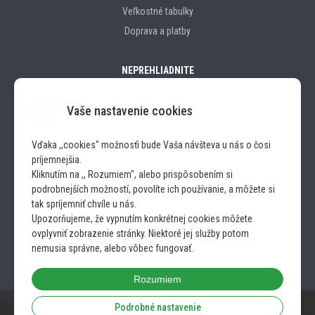
Veľkostné tabulky
Doprava a platby
NEPREHLIADNITE
Vaše nastavenie cookies
Značky
Vďaka ,,cookies" možnosťi bude Vaša návšteva u nás o čosi
príjemnejšia.
SLEDUJTE NÁS
Kliknutím na ,, Rozumiem", alebo prispôsobením si
podrobnejších možností, povolíte ich používanie, a môžete si
INSTAGRAM
tak spríjemniť chvíle u nás.
Upozorňujeme, že vypnutím konkrétnej cookies môžete
ovplyvniť zobrazenie stránky. Niektoré jej služby potom
FACEBOOK
nemusia správne, alebo vôbec fungovať.
Rozumiem
Podrobné nastavenie