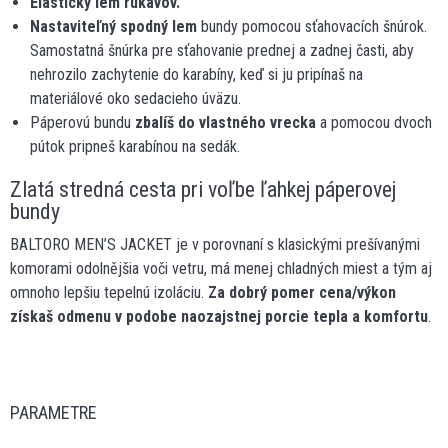
Elastický lem rukávov.
Nastaviteľný spodný lem
bundy pomocou sťahovacích šnúrok.
Samostatná šnúrka pre sťahovanie prednej a zadnej časti, aby
nehrozilo zachytenie do karabíny, keď si ju pripínaš na
materiálové oko sedacieho úväzu.
Páperovú bundu
zbalíš do vlastného vrecka
a pomocou dvoch
pútok pripneš karabínou na sedák.
Zlatá stredná cesta pri voľbe ľahkej páperovej
bundy
BALTORO MEN’S JACKET je v porovnaní s klasickými prešívanými
komorami odolnějšia voči vetru, má menej chladných miest a tým aj
omnoho lepšiu tepelnú izoláciu.
Za dobrý pomer cena/výkon
získaš odmenu v podobe naozajstnej porcie tepla a komfortu
.
PARAMETRE