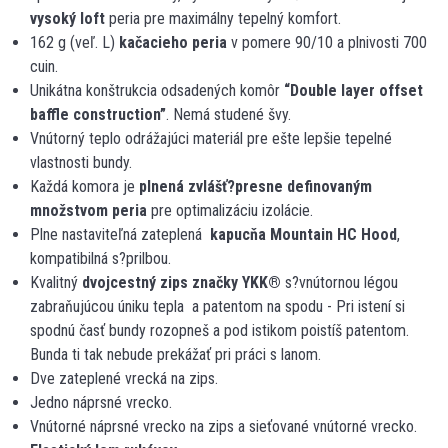
vysoký loft
peria pre maximálny tepelný komfort.
162 g (veľ. L)
kačacieho peria
v pomere 90/10 a plnivosti 700
cuin.
Unikátna konštrukcia odsadených komôr
“Double layer offset
baffle construction”
. Nemá studené švy.
Vnútorný teplo odrážajúci materiál pre ešte lepšie tepelné
vlastnosti bundy.
Každá komora je
plnená zvlášť?presne definovaným
množstvom peria
pre optimalizáciu izolácie.
Plne nastaviteľná zateplená
kapucňa Mountain HC Hood
,
kompatibilná s?prilbou.
Kvalitný
dvojcestný zips značky YKK
®
s?vnútornou légou
zabraňujúcou úniku tepla a patentom na spodu - Pri istení si
spodnú časť bundy rozopneš a pod istikom poistíš patentom.
Bunda ti tak nebude prekážať pri práci s lanom.
Dve zateplené vrecká na zips.
Jedno náprsné vrecko.
Vnútorné náprsné vrecko na zips a sieťované vnútorné vrecko.